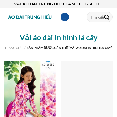
Skip
VẢI ÁO DÀI TRUNG HIẾU CAM KẾT GIÁ TỐT.
to
Tìm
content
kiếm:
Vải áo dài in hình lá cây
TRANG CHỦ
/
SẢN PHẨM ĐƯỢC GẮN THẺ “VẢI ÁO DÀI IN HÌNH LÁ CÂY”