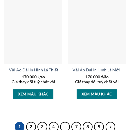
Vải Áo Dài In Hình Lá Thiết Kế 2024 AD 44435
Vải Áo Dài In Hình Lá Mới Ra 
170.000
₫/áo
170.000
₫/áo
Giá thay đổi tuỳ chất vải
Giá thay đổi tuỳ chất vải
XEM MÀU KHÁC
XEM MÀU KHÁC
1
2
3
4
…
7
8
9