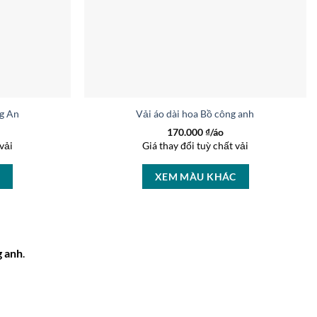
ng Anh mới ra AD 5311
Vải áo dài hoa Bồ công anh kiểu mới AD
170.000
₫/áo
vải
Giá thay đổi tuỳ chất vải
C
XEM MÀU KHÁC
g anh
.