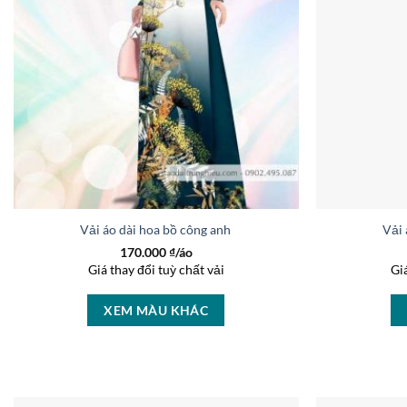
Vải áo dài hoa bồ công anh kiểu mới AD B3788
Vải 
170.000
₫/áo
Giá thay đổi tuỳ chất vải
Gi
XEM MÀU KHÁC