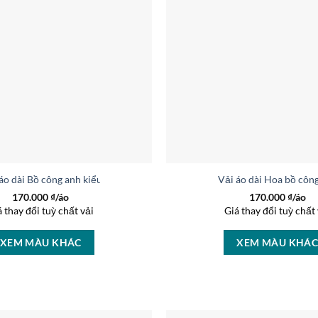
áo dài Bồ công anh kiểu mới AD 9083
Vải áo dài Hoa bồ côn
170.000
₫/áo
170.000
₫/áo
á thay đổi tuỳ chất vải
Giá thay đổi tuỳ chất 
XEM MÀU KHÁC
XEM MÀU KHÁ