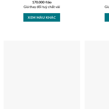
170.000
₫/áo
Giá thay đổi tuỳ chất vải
Gi
XEM MÀU KHÁC