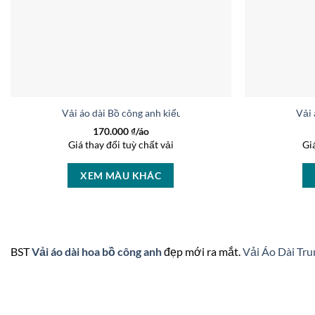
Vải áo dài Bồ công anh kiểu mới AD B4058
Vải 
170.000
₫/áo
Giá thay đổi tuỳ chất vải
Gi
XEM MÀU KHÁC
BST
Vải áo dài hoa bồ công anh
đẹp mới ra mắt.
Vải Áo Dài Tru