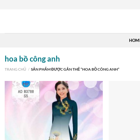
Skip
to
content
HOM
hoa bồ công anh
TRANG CHỦ
/
SẢN PHẨM ĐƯỢC GẮN THẺ “HOA BỒ CÔNG ANH”