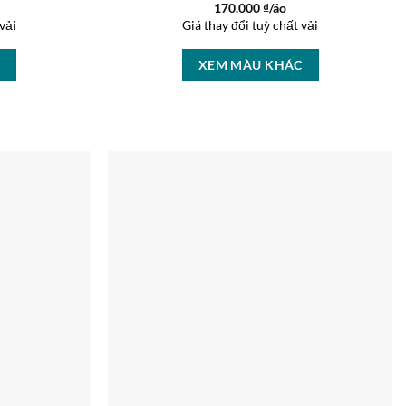
170.000
₫/áo
vải
Giá thay đổi tuỳ chất vải
C
XEM MÀU KHÁC