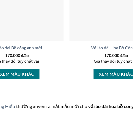
áo dài Bồ công anh mới ra AD B3944
Vải áo dài Hoa Bồ Cô
170.000
₫/áo
170.000
₫/áo
á thay đổi tuỳ chất vải
Giá thay đổi tuỳ chất 
XEM MÀU KHÁC
XEM MÀU KHÁ
ng Hiếu
thường xuyên ra mắt mẫu mới cho
vải áo dài hoa bồ côn