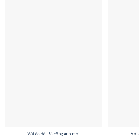
Vải áo dài Bồ công anh mới ra AD 6267
Vải 