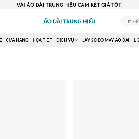
VẢI ÁO DÀI TRUNG HIẾU CAM KẾT GIÁ TỐT.
Tìm
kiếm:
E
CỬA HÀNG
HỌA TIẾT
DỊCH VỤ
LẤY SỐ ĐO MAY ÁO DÀI
LI