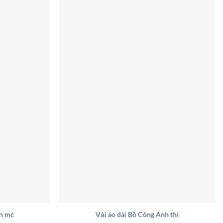
nh mới ra AD 6125
Vải áo dài Bồ Công Anh thiết kế 2019 A