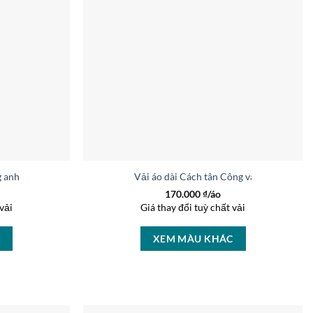
g anh kiểu mới AD 6291
Vải áo dài Cách tân Công và hoa thiết k
170.000
₫/áo
vải
Giá thay đổi tuỳ chất vải
C
XEM MÀU KHÁC