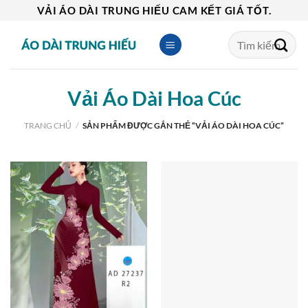
Skip
VẢI ÁO DÀI TRUNG HIẾU CAM KẾT GIÁ TỐT.
to
Tìm
content
kiếm:
Vải Áo Dài Hoa Cúc
TRANG CHỦ
/
SẢN PHẨM ĐƯỢC GẮN THẺ “VẢI ÁO DÀI HOA CÚC”