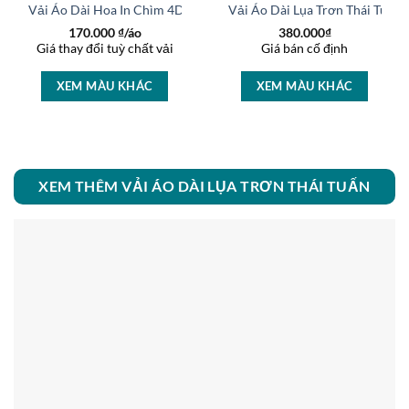
 Thái Tuấn Độc Đáo AD
Vải Áo Dài Hoa In Chìm 4D Độc Đáo AD BT074
Vải Áo Dài Lụa Trơn Thái Tuấ
170.000
₫/áo
380.000
₫
Giá thay đổi tuỳ chất vải
Giá bán cố định
XEM MÀU KHÁC
XEM MÀU KHÁC
XEM THÊM VẢI ÁO DÀI LỤA TRƠN THÁI TUẤN