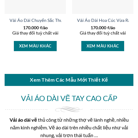
AD 37071
Vải Áo Dài Chuyển Sắc Thu Hút AD BT235-1
Vải Áo Dài Hoa Cúc Vừa Ra AD
170.000
₫/áo
170.000
₫/áo
Giá thay đổi tuỳ chất vải
Giá thay đổi tuỳ chất vải
XEM MÀU KHÁC
XEM MÀU KHÁC
Xem Thêm Các Mẫu Mới Thiết Kế
VẢI ÁO DÀI VẼ TAY CAO CẤP
Vải áo dài vẽ
thủ công từ những thợ vẽ lành nghề, nhiều
năm kinh nghiệm. Vẽ áo dài trên nhiều chất liệu như vải
nhung, vải trơn thái tuấn …