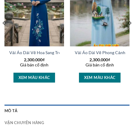
Trọng Sang Trọng AD V50972
Vải Áo Dài Vẽ Hoa Sang Trọng Vừa Ra AD V51025
Vải Áo Dài Vẽ Phong Cảnh Vừ
2,300.000
₫
2,300.000
₫
Giá bán cố định
Giá bán cố định
XEM MÀU KHÁC
XEM MÀU KHÁC
MÔ TẢ
VẬN CHUYỂN HÀNG