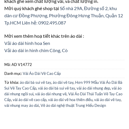
khách ghé xem chất lượng vải, và chất lượng in.
Mời quý khách ghé shop tại
Số nhà 29A, Đường số 2, khu
dân cư Đồng Phượng, Phường Đông Hưng Thuận, Quận 12
Tp.HCM
Liên hệ: 0902.495.087
Mời xem thêm hoạ tiết khác trên áo dài :
Vải áo dài hình hoa Sen
Vải áo dài in hình chim Công, Cò
Mã:
AD V14772
Danh mục:
Vải Áo Dài Vẽ Cao Cấp
Từ khóa:
áo dài bà sui vẽ tay
,
áo dài vẽ tay
,
Hơn 999 Mẫu Vải Áo Dài Bà
Sui Vẽ Tay Cao Cấp
,
vải áo dài bà sui vẽ tay
,
vải áo dài nhung đẹp
,
vải áo
dài nhung ngồi sui
,
vải áo dài nhung vẽ
,
Vải Áo Dài Thái Tuấn Vẽ Tay Cao
Cấp
,
vải áo dài vẽ cao cấp
,
vải áo dài vẽ hoa thiên điểu
,
vải áo dài vẽ tay
,
vải nhung may áo dài
,
Vẽ áo dài nghệ thuật Trung Hiếu Design