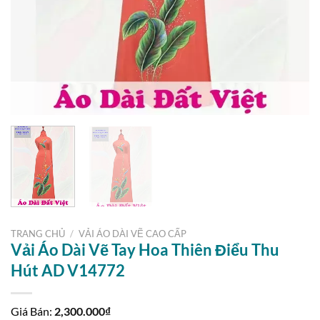
TRANG CHỦ
/
VẢI ÁO DÀI VẼ CAO CẤP
Vải Áo Dài Vẽ Tay Hoa Thiên Điểu Thu
Hút AD V14772
Giá Bán:
2,300.000
₫