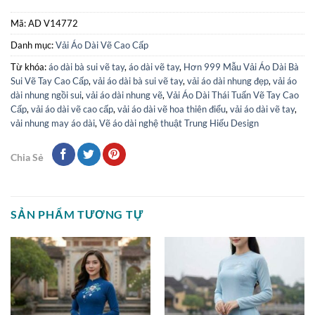
Mã:
AD V14772
Danh mục:
Vải Áo Dài Vẽ Cao Cấp
Từ khóa:
áo dài bà sui vẽ tay
,
áo dài vẽ tay
,
Hơn 999 Mẫu Vải Áo Dài Bà
Sui Vẽ Tay Cao Cấp
,
vải áo dài bà sui vẽ tay
,
vải áo dài nhung đẹp
,
vải áo
dài nhung ngồi sui
,
vải áo dài nhung vẽ
,
Vải Áo Dài Thái Tuấn Vẽ Tay Cao
Cấp
,
vải áo dài vẽ cao cấp
,
vải áo dài vẽ hoa thiên điểu
,
vải áo dài vẽ tay
,
vải nhung may áo dài
,
Vẽ áo dài nghệ thuật Trung Hiếu Design
Chia Sẻ
SẢN PHẨM TƯƠNG TỰ