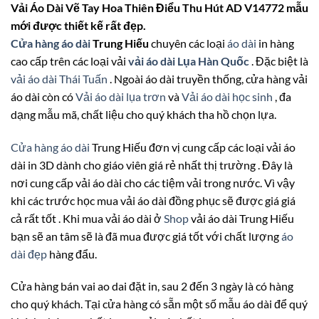
Vải Áo Dài Vẽ Tay Hoa Thiên Điểu Thu Hút AD V14772 mẫu
mới được thiết kế rất đẹp.
Cửa hàng áo dài
Trung Hiếu
chuyên các loại
áo dài
in hàng
cao cấp trên các loại vải
vải áo dài Lụa Hàn Quốc
. Đặc biệt là
vải áo dài Thái Tuấn
. Ngoài áo dài truyền thống, cửa hàng vải
áo dài còn có
Vải áo dài lụa trơn
và
Vải áo dài học sinh
, đa
dạng mẫu mã, chất liệu cho quý khách tha hồ chọn lựa.
Cửa hàng áo dài
Trung Hiếu đơn vị cung cấp các loại vải áo
dài in 3D dành cho giáo viên giá rẻ nhất thị trường . Đây là
nơi cung cấp vải áo dài cho các tiệm vải trong nước. Vì vậy
khi các trước học mua vải áo dài đồng phục sẽ được giá giá
cả rất tốt . Khi mua vải áo dài ở
Shop
vải áo dài Trung Hiếu
bạn sẽ an tâm sẽ là đã mua được giá tốt với chất lượng
áo
dài đẹp
hàng đẩu.
Cửa hàng bán vai ao dai đặt in, sau 2 đến 3 ngày là có hàng
cho quý khách. Tại cửa hàng có sẵn một số mẫu áo dài để quý