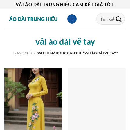
Skip
VẢI ÁO DÀI TRUNG HIẾU CAM KẾT GIÁ TỐT.
to
Tìm
content
kiếm:
vải áo dài vẽ tay
TRANG CHỦ
/
SẢN PHẨM ĐƯỢC GẮN THẺ “VẢI ÁO DÀI VẼ TAY”