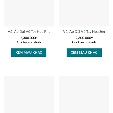
Vải Áo Dài Vẽ Tay Hoa Phượng Và Cầu Tràng Tiền Mới Ra AD V50
Vải Áo Dài Vẽ Tay Hoa Sen Thi
2,300.000
₫
2,300.000
₫
Giá bán cố định
Giá bán cố định
XEM MÀU KHÁC
XEM MÀU KHÁC