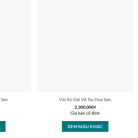
a Sen Thiết Kế 2025 AD V51027
Vải Áo Dài Vẽ Tay Hoa Sang Trọng Sang
2,300.000
₫
Giá bán cố định
C
XEM MÀU KHÁC