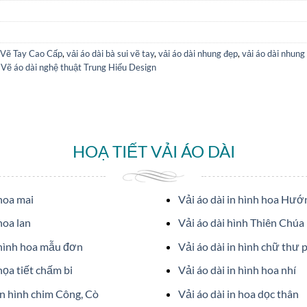
 Vẽ Tay Cao Cấp
,
vải áo dài bà sui vẽ tay
,
vải áo dài nhung đẹp
,
vải áo dài nhung 
,
Vẽ áo dài nghệ thuật Trung Hiếu Design
HOẠ TIẾT VẢI ÁO DÀI
 hoa mai
Vải áo dài in hình hoa Hư
hoa lan
Vải áo dài hình Thiên Chúa
 hình hoa mẫu đơn
Vải áo dài in hình chữ thư 
họa tiết chấm bi
Vải áo dài in hình hoa nhí
in hình chim Công, Cò
Vải áo dài in hoa dọc thân