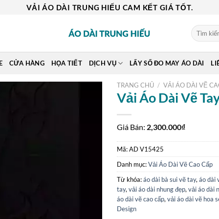
VẢI ÁO DÀI TRUNG HIẾU CAM KẾT GIÁ TỐT.
Tìm
kiếm:
E
CỬA HÀNG
HỌA TIẾT
DỊCH VỤ
LẤY SỐ ĐO MAY ÁO DÀI
LI
TRANG CHỦ
/
VẢI ÁO DÀI VẼ C
Vải Áo Dài Vẽ T
Giá Bán:
2,300.000
₫
Mã:
AD V15425
Danh mục:
Vải Áo Dài Vẽ Cao Cấp
Từ khóa:
áo dài bà sui vẽ tay
,
áo dài 
tay
,
vải áo dài nhung đẹp
,
vải áo dài 
áo dài vẽ cao cấp
,
vải áo dài vẽ hoa 
Design