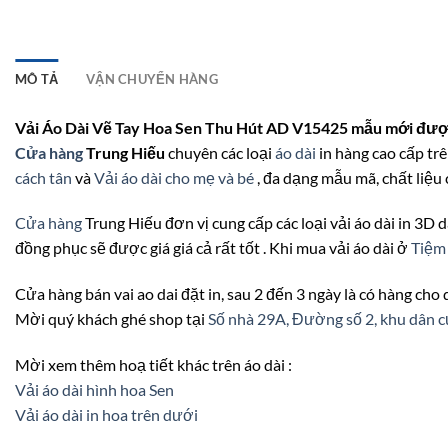
MÔ TẢ
VẬN CHUYỂN HÀNG
Vải Áo Dài Vẽ Tay Hoa Sen Thu Hút AD V15425 mẫu mới được 
Cửa hàng
Trung Hiếu
chuyên các loại
áo dài
in hàng cao cấp trê
cách tân
và
Vải áo dài cho mẹ và bé
, đa dạng mẫu mã, chất liệu
Cửa hàng
Trung Hiếu đơn vị cung cấp các loại vải áo dài in 3D d
đồng phục sẽ được giá giá cả rất tốt . Khi mua vải áo dài ở
Tiệ
Cửa hàng bán vai ao dai đặt in, sau 2 đến 3 ngày là có hàng cho
Mời quý khách ghé shop tại
Số nhà 29A, Đường số 2, khu dâ
Mời xem thêm hoạ tiết khác trên áo dài :
Vải áo dài hình hoa Sen
Vải áo dài in hoa trên dưới