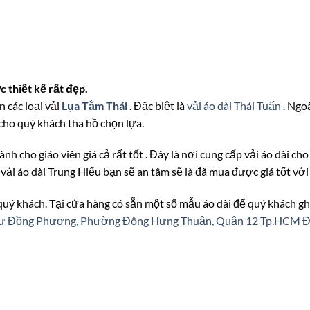
thiết kế rất đẹp.
n các loại vải
Lụa Tằm Thái
. Đặc biệt là
vải áo dài Thái Tuấn
. Ngo
 cho quý khách tha hồ chọn lựa.
ành cho giáo viên giá cả rất tốt . Đây là nơi cung cấp vải áo dài ch
m
vải áo dài Trung Hiếu bạn sẽ an tâm sẽ là đã mua được giá tốt vớ
 quý khách. Tại cửa hàng có sẵn một số mẫu áo dài để quý khách gh
n cư Đồng Phượng, Phường Đông Hưng Thuận, Quận 12 Tp.HCM
Đ