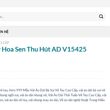
ÊN HỆ
AO CẤP
ay Hoa Sen Thu Hút AD V15425
vẽ tay
,
Hơn 999 Mẫu Vải Áo Dài Bà Sui Vẽ Tay Cao Cấp
,
vải áo dài bà sui vẽ
nhung ngồi sui
,
vải áo dài nhung vẽ
,
Vải Áo Dài Thái Tuấn Vẽ Tay Cao Cấp
,
vải
sen
,
vải áo dài vẽ tay
,
vải nhung may áo dài
,
Vẽ áo dài nghệ thuật Trung Hiếu