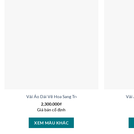
Vải Áo Dài Vẽ Hoa Sang Trọng Vừa Ra AD V51025
Vải
2,300.000
₫
Giá bán cố định
XEM MÀU KHÁC