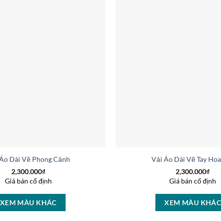
 Áo Dài Vẽ Phong Cảnh Vừa Ra AD V51607
Vải Áo Dài Vẽ Tay Ho
2,300.000
₫
2,300.000
₫
Giá bán cố định
Giá bán cố định
XEM MÀU KHÁC
XEM MÀU KHÁ