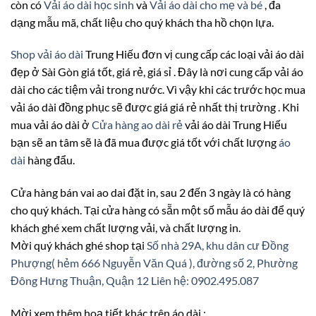
còn có
Vải áo dài học sinh
và
Vải áo dài cho mẹ và bé
, đa
dạng mẫu mã, chất liệu cho quý khách tha hồ chọn lựa.
Shop vải áo dài
Trung Hiếu đơn vị cung cấp các loại vải áo dài
đẹp ở Sài Gòn giá tốt, giá rẻ, giá sỉ . Đây là nơi cung cấp vải áo
dài cho các tiệm vải trong nước. Vì vậy khi các trước học mua
vải áo dài đồng phục sẽ được giá giá rẻ nhất thị trường . Khi
mua vải áo dài ở
Cửa hàng ao dài rẻ
vải áo dài Trung Hiếu
bạn sẽ an tâm sẽ là đã mua được giá tốt với chất lượng
áo
dài
hàng đẩu.
Cửa hàng bán vai ao dai đặt in, sau 2 đến 3 ngày là có hàng
cho quý khách. Tại cửa hàng có sẵn một số mẫu áo dài để quý
khách ghé xem chất lượng vải, và chất lượng in.
Mời quý khách ghé shop tại
Số nhà 29A, khu dân cư Đồng
Phượng( hẻm 666 Nguyễn Văn Quá ), đường số 2, Phường
Đông Hưng Thuận, Quận 12
Liên hệ: 0902.495.087
Mời xem thêm hoạ tiết khác trên áo dài :