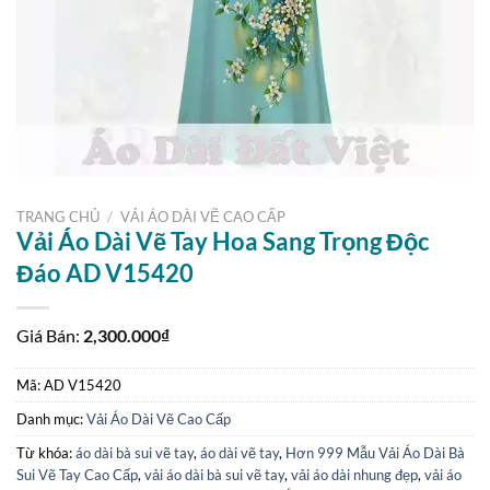
TRANG CHỦ
/
VẢI ÁO DÀI VẼ CAO CẤP
Vải Áo Dài Vẽ Tay Hoa Sang Trọng Độc
Đáo AD V15420
Giá Bán:
2,300.000
₫
Mã:
AD V15420
Danh mục:
Vải Áo Dài Vẽ Cao Cấp
Từ khóa:
áo dài bà sui vẽ tay
,
áo dài vẽ tay
,
Hơn 999 Mẫu Vải Áo Dài Bà
Sui Vẽ Tay Cao Cấp
,
vải áo dài bà sui vẽ tay
,
vải áo dài nhung đẹp
,
vải áo