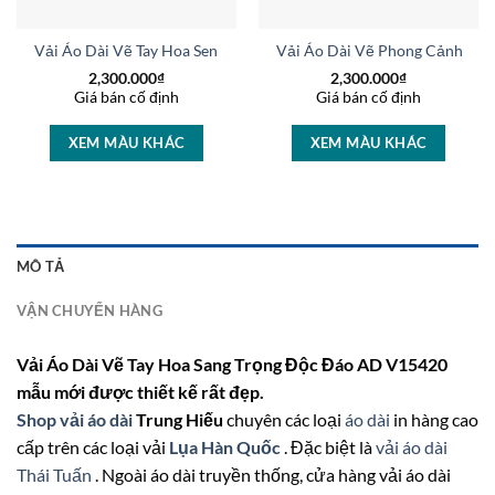
Trọng Sang Trọng AD V50972
Vải Áo Dài Vẽ Tay Hoa Sen Thiết Kế 2025 AD V51027
Vải Áo Dài Vẽ Phong Cảnh Vừ
2,300.000
₫
2,300.000
₫
Giá bán cố định
Giá bán cố định
XEM MÀU KHÁC
XEM MÀU KHÁC
MÔ TẢ
VẬN CHUYỂN HÀNG
Vải Áo Dài Vẽ Tay Hoa Sang Trọng Độc Đáo AD V15420
mẫu mới được thiết kế rất đẹp.
Shop vải áo dài
Trung Hiếu
chuyên các loại
áo dài
in hàng cao
cấp trên các loại vải
Lụa Hàn Quốc
. Đặc biệt là
vải áo dài
Thái Tuấn
. Ngoài áo dài truyền thống, cửa hàng vải áo dài