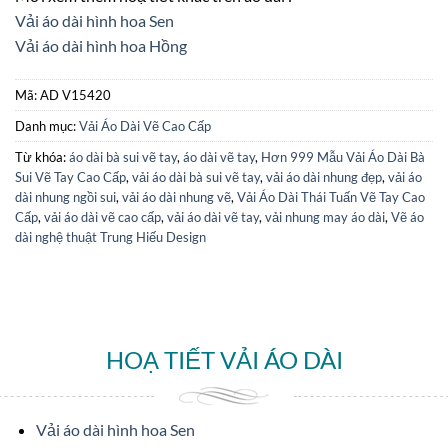
Vải áo dài hình hoa Sen
Vải áo dài hình hoa Hồng
Mã:
AD V15420
Danh mục:
Vải Áo Dài Vẽ Cao Cấp
Từ khóa:
áo dài bà sui vẽ tay
,
áo dài vẽ tay
,
Hơn 999 Mẫu Vải Áo Dài Bà
Sui Vẽ Tay Cao Cấp
,
vải áo dài bà sui vẽ tay
,
vải áo dài nhung đẹp
,
vải áo
dài nhung ngồi sui
,
vải áo dài nhung vẽ
,
Vải Áo Dài Thái Tuấn Vẽ Tay Cao
Cấp
,
vải áo dài vẽ cao cấp
,
vải áo dài vẽ tay
,
vải nhung may áo dài
,
Vẽ áo
dài nghệ thuật Trung Hiếu Design
HOẠ TIẾT VẢI ÁO DÀI
Vải áo dài hình hoa Sen