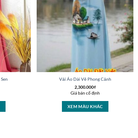
a Sen Thiết Kế 2025 AD V51027
Vải Áo Dài Vẽ Phong Cảnh Vừa Ra AD 
2,300.000
₫
Giá bán cố định
C
XEM MÀU KHÁC