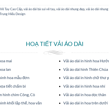
 Vẽ Tay Cao Cấp
,
vải áo dài bà sui vẽ tay
,
vải áo dài nhung đẹp
,
vải áo dài nhung 
 Trung Hiếu Design
HOẠ TIẾT VẢI ÁO DÀI
 hoa mai
Vải áo dài in hình hoa Hư
hoa lan
Vải áo dài hình Thiên Chúa
 hình hoa mẫu đơn
Vải áo dài in hình chữ thư 
họa tiết chấm bi
Vải áo dài in hình hoa nhí
in hình chim Công, Cò
Vải áo dài in hoa dọc thân
hình khối lập thể, hoa văn
Vải áo dài in hoa trên dưới