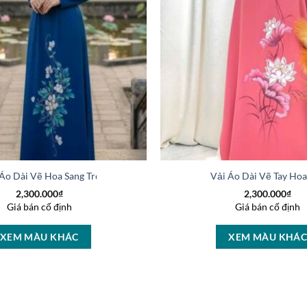
 Áo Dài Vẽ Hoa Sang Trọng Vừa Ra AD V51025
Vải Áo Dài Vẽ Tay Ho
2,300.000
₫
2,300.000
₫
Giá bán cố định
Giá bán cố định
XEM MÀU KHÁC
XEM MÀU KHÁ