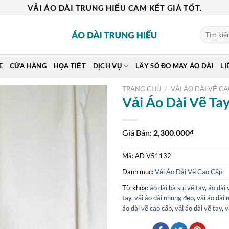
VẢI ÁO DÀI TRUNG HIẾU CAM KẾT GIÁ TỐT.
Tìm
kiếm:
E
CỬA HÀNG
HỌA TIẾT
DỊCH VỤ
LẤY SỐ ĐO MAY ÁO DÀI
LI
TRANG CHỦ
/
VẢI ÁO DÀI VẼ C
Vải Áo Dài Vẽ T
Giá Bán:
2,300.000
₫
Mã:
AD V51132
Danh mục:
Vải Áo Dài Vẽ Cao Cấp
Từ khóa:
áo dài bà sui vẽ tay
,
áo dài 
tay
,
vải áo dài nhung đẹp
,
vải áo dài 
áo dài vẽ cao cấp
,
vải áo dài vẽ tay
,
v