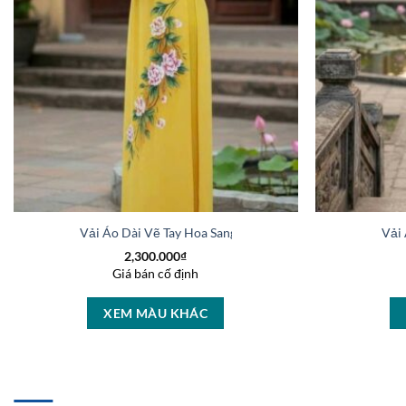
Vải Áo Dài Vẽ Tay Hoa Sang Trọng Sang Trọng AD V50972
Vải
2,300.000
₫
Giá bán cố định
XEM MÀU KHÁC