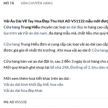
MÔ TẢ
VẬN CHUYỂN HÀNG
Vải Áo Dài Vẽ Tay Hoa Đẹp Thu Hút AD V51132 mẫu mới được
Cửa hàng
Trung Hiếu
chuyên các loại
áo dài đẹp
in hàng cao cấp
lụa trơn
và
Vải áo dài nam
, đa dạng mẫu mã, chất liệu cho quý 
Cửa hàng
Trung Hiếu đơn vị cung cấp các loại vải áo dài cao cấp
được giá giá rẻ nhất thị trường . Khi mua vải áo dài ở
Cửa hàng
Cửa hàng bán vai ao dai đặt in, sau 2 đến 3 ngày là có hàng cho
Mời quý khách ghé shop tại
Số nhà 29A, Đường số 2, khu dâ
Mời xem thêm hoạ tiết khác trên áo dài :
Vải áo dài hình khối lập thể, hoa văn
Vải áo dài hoa đẹp khác
Mã:
AD V51132