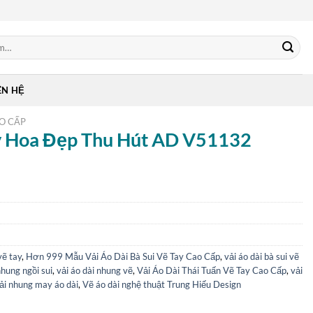
ÊN HỆ
AO CẤP
ay Hoa Đẹp Thu Hút AD V51132
vẽ tay
,
Hơn 999 Mẫu Vải Áo Dài Bà Sui Vẽ Tay Cao Cấp
,
vải áo dài bà sui vẽ
nhung ngồi sui
,
vải áo dài nhung vẽ
,
Vải Áo Dài Thái Tuấn Vẽ Tay Cao Cấp
,
vải
ải nhung may áo dài
,
Vẽ áo dài nghệ thuật Trung Hiếu Design