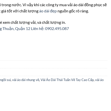
ải trong nước. Vì vậy khi các công ty mua vải áo dài đồng phục sẽ
 giá tốt với chất lượng
áo dài đẹp
nguồn gốc rõ ràng.
é xem chất lượng vải, và chất lượng in.
ng Thuận, Quận 12
Liên hệ: 0902.495.087
ngồi sui
,
vải áo dài nhung vẽ
,
Vải Áo Dài Thái Tuấn Vẽ Tay Cao Cấp
,
vải áo