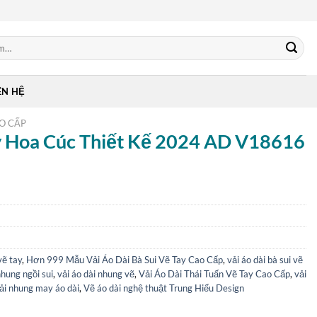
ÊN HỆ
AO CẤP
y Hoa Cúc Thiết Kế 2024 AD V18616
vẽ tay
,
Hơn 999 Mẫu Vải Áo Dài Bà Sui Vẽ Tay Cao Cấp
,
vải áo dài bà sui vẽ
nhung ngồi sui
,
vải áo dài nhung vẽ
,
Vải Áo Dài Thái Tuấn Vẽ Tay Cao Cấp
,
vải
ải nhung may áo dài
,
Vẽ áo dài nghệ thuật Trung Hiếu Design