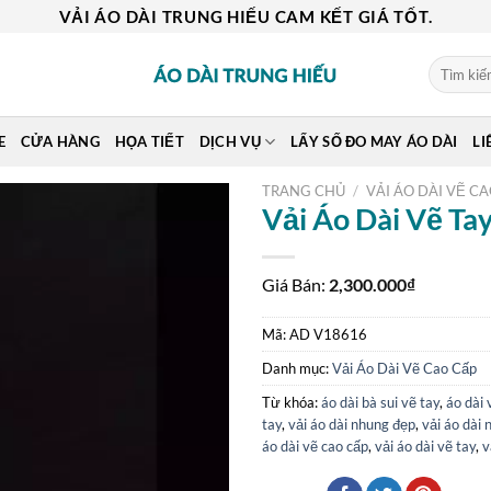
VẢI ÁO DÀI TRUNG HIẾU CAM KẾT GIÁ TỐT.
Tìm
kiếm:
E
CỬA HÀNG
HỌA TIẾT
DỊCH VỤ
LẤY SỐ ĐO MAY ÁO DÀI
LI
TRANG CHỦ
/
VẢI ÁO DÀI VẼ C
Vải Áo Dài Vẽ Ta
Giá Bán:
2,300.000
₫
Mã:
AD V18616
Danh mục:
Vải Áo Dài Vẽ Cao Cấp
Từ khóa:
áo dài bà sui vẽ tay
,
áo dài 
tay
,
vải áo dài nhung đẹp
,
vải áo dài 
áo dài vẽ cao cấp
,
vải áo dài vẽ tay
,
v