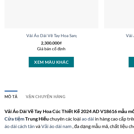
Vải Áo Dài Vẽ Tay Hoa Sang Trọng Sang Trọng AD V50972
Vải
2,300.000
₫
Giá bán cố định
XEM MÀU KHÁC
MÔ TẢ
VẬN CHUYỂN HÀNG
Vải Áo Dài Vẽ Tay Hoa Cúc Thiết Kế 2024 AD V18616 mẫu mới
Cửa tiệm
Trung Hiếu
chuyên các loại
ao dài
in hàng cao cấp trên
áo dài cách tân
và
Vải áo dài nam
, đa dạng mẫu mã, chất liệu ch