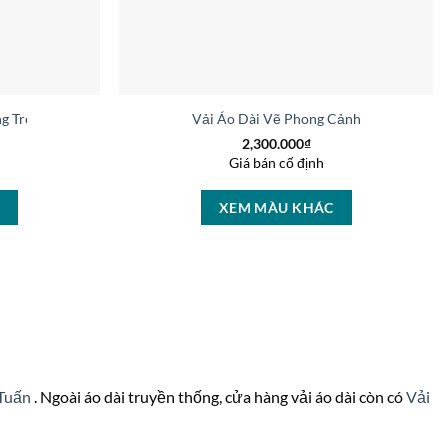
ng Trọng Vừa Ra AD V51025
Vải Áo Dài Vẽ Phong Cảnh Vừa Ra AD 
2,300.000
₫
Giá bán cố định
C
XEM MÀU KHÁC
 Tuấn
. Ngoài áo dài truyền thống, cửa hàng vải áo dài còn có
Vải