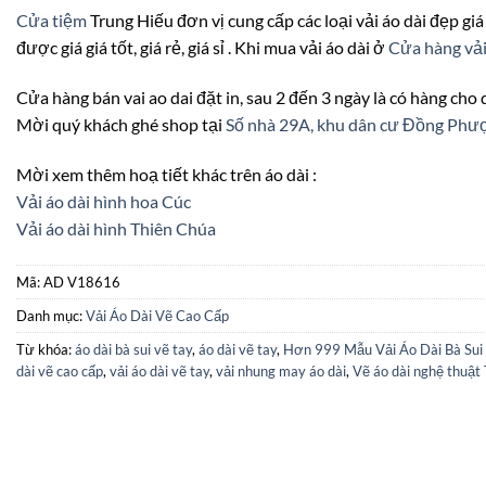
Cửa tiệm
Trung Hiếu đơn vị cung cấp các loại vải áo dài đẹp giá
được giá giá tốt, giá rẻ, giá sỉ . Khi mua vải áo dài ở
Cửa hàng vải
Cửa hàng bán vai ao dai đặt in, sau 2 đến 3 ngày là có hàng cho
Mời quý khách ghé shop tại
Số nhà 29A, khu dân cư Đồng Ph
Mời xem thêm hoạ tiết khác trên áo dài :
Vải áo dài hình hoa Cúc
Vải áo dài hình Thiên Chúa
Mã:
AD V18616
Danh mục:
Vải Áo Dài Vẽ Cao Cấp
Từ khóa:
áo dài bà sui vẽ tay
,
áo dài vẽ tay
,
Hơn 999 Mẫu Vải Áo Dài Bà Sui
dài vẽ cao cấp
,
vải áo dài vẽ tay
,
vải nhung may áo dài
,
Vẽ áo dài nghệ thuật