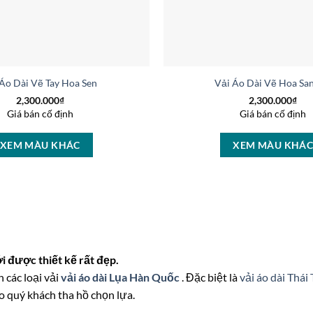
 Áo Dài Vẽ Tay Hoa Sen Thiết Kế 2025 AD V51027
Vải Áo Dài Vẽ Hoa Sa
2,300.000
₫
2,300.000
₫
Giá bán cố định
Giá bán cố định
XEM MÀU KHÁC
XEM MÀU KHÁ
 được thiết kế rất đẹp.
 các loại vải
vải áo dài Lụa Hàn Quốc
. Đặc biệt là
vải áo dài Thái
o quý khách tha hồ chọn lựa.