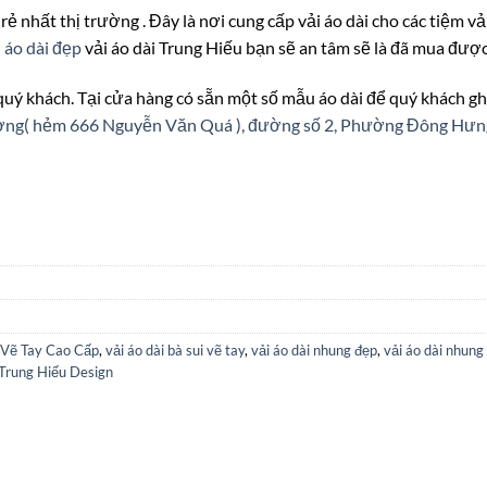
 rẻ nhất thị trường . Đây là nơi cung cấp vải áo dài cho các tiệm v
 áo dài đẹp
vải áo dài Trung Hiếu bạn sẽ an tâm sẽ là đã mua được
 quý khách. Tại cửa hàng có sẵn một số mẫu áo dài để quý khách gh
ượng( hẻm 666 Nguyễn Văn Quá ), đường số 2, Phường Đông Hư
 Vẽ Tay Cao Cấp
,
vải áo dài bà sui vẽ tay
,
vải áo dài nhung đẹp
,
vải áo dài nhung 
 Trung Hiếu Design