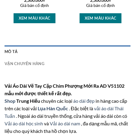
2,300.000
₫
2,300.000
₫
Giá bán cố định
Giá bán cố định
XEM MÀU KHÁC
XEM MÀU KHÁC
MÔ TẢ
VẬN CHUYỂN HÀNG
Vải Áo Dài Vẽ Tay Cặp Chim Phượng Mới Ra AD V51102
mẫu mới được thiết kế rất đẹp.
Shop
Trung Hiếu
chuyên các loại
áo dài đẹp
in hàng cao cấp
trên các loại vải
Lụa Hàn Quốc
. Đặc biệt là
vải áo dài Thái
Tuấn
. Ngoài áo dài truyền thống, cửa hàng vải áo dài còn có
Vải áo dài học sinh
và
Vải áo dài nam
, đa dạng mẫu mã, chất
liệu cho quý khách tha hồ chọn lựa.