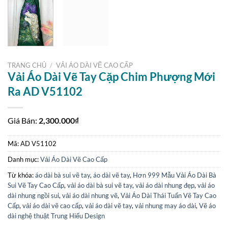
TRANG CHỦ
/
VẢI ÁO DÀI VẼ CAO CẤP
Vải Áo Dài Vẽ Tay Cặp Chim Phượng Mới
Ra AD V51102
Giá Bán:
2,300.000
₫
Mã:
AD V51102
Danh mục:
Vải Áo Dài Vẽ Cao Cấp
Từ khóa:
áo dài bà sui vẽ tay
,
áo dài vẽ tay
,
Hơn 999 Mẫu Vải Áo Dài Bà
Sui Vẽ Tay Cao Cấp
,
vải áo dài bà sui vẽ tay
,
vải áo dài nhung đẹp
,
vải áo
dài nhung ngồi sui
,
vải áo dài nhung vẽ
,
Vải Áo Dài Thái Tuấn Vẽ Tay Cao
Cấp
,
vải áo dài vẽ cao cấp
,
vải áo dài vẽ tay
,
vải nhung may áo dài
,
Vẽ áo
dài nghệ thuật Trung Hiếu Design