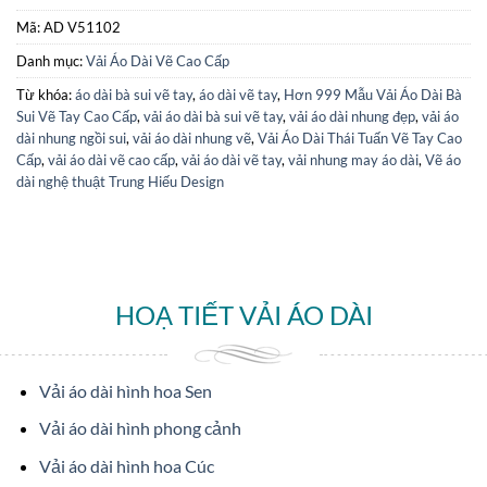
Mã:
AD V51102
Danh mục:
Vải Áo Dài Vẽ Cao Cấp
Từ khóa:
áo dài bà sui vẽ tay
,
áo dài vẽ tay
,
Hơn 999 Mẫu Vải Áo Dài Bà
Sui Vẽ Tay Cao Cấp
,
vải áo dài bà sui vẽ tay
,
vải áo dài nhung đẹp
,
vải áo
dài nhung ngồi sui
,
vải áo dài nhung vẽ
,
Vải Áo Dài Thái Tuấn Vẽ Tay Cao
Cấp
,
vải áo dài vẽ cao cấp
,
vải áo dài vẽ tay
,
vải nhung may áo dài
,
Vẽ áo
dài nghệ thuật Trung Hiếu Design
HOẠ TIẾT VẢI ÁO DÀI
Vải áo dài hình hoa Sen
Vải áo dài hình phong cảnh
Vải áo dài hình hoa Cúc