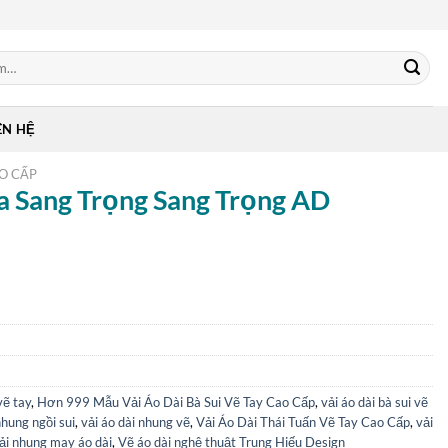
ÊN HỆ
AO CẤP
a Sang Trọng Sang Trọng AD
vẽ tay
,
Hơn 999 Mẫu Vải Áo Dài Bà Sui Vẽ Tay Cao Cấp
,
vải áo dài bà sui vẽ
nhung ngồi sui
,
vải áo dài nhung vẽ
,
Vải Áo Dài Thái Tuấn Vẽ Tay Cao Cấp
,
vải
ải nhung may áo dài
,
Vẽ áo dài nghệ thuật Trung Hiếu Design