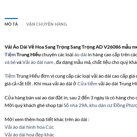
MÔ TẢ
VẬN CHUYỂN HÀNG
Vải Áo Dài Vẽ Hoa Sang Trọng Sang Trọng AD V26086 mẫu mới
Tiệm
Trung Hiếu
chuyên các loại
áo dài
in hàng cao cấp trên các
và bé
và
Vải áo dài nam
, đa dạng mẫu mã, chất liệu cho quý khá
Tiệm
Trung Hiếu đơn vị cung cấp các loại vải áo dài cao cấp giá 
giá cả rất tốt . Khi mua vải áo dài ở
Cửa tiệm
vải áo dài Trung H
Cửa hàng bán vai ao dai đặt in, sau 2 đến 3 ngày là có hàng cho
Mời quý khách ghé shop tại
Số nhà 29A, khu dân cư Đồng Ph
Mời xem thêm hoạ tiết khác trên áo dài :
Vải áo dài hình hoa Cúc
Vải áo dài hoa đẹp khác