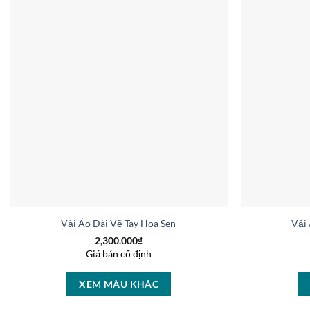
Vải Áo Dài Vẽ Tay Hoa Sen Thiết Kế 2025 AD V51027
Vải
2,300.000
₫
Giá bán cố định
XEM MÀU KHÁC