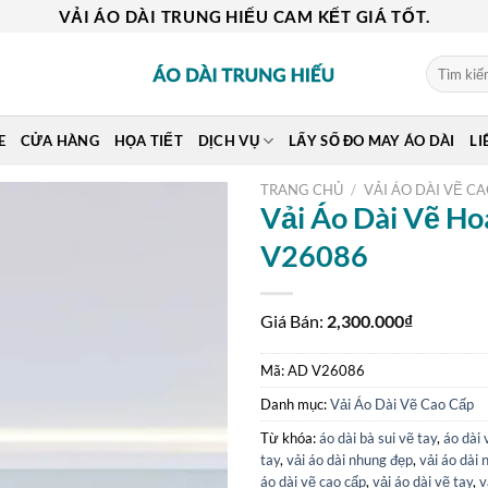
VẢI ÁO DÀI TRUNG HIẾU CAM KẾT GIÁ TỐT.
Tìm
kiếm:
E
CỬA HÀNG
HỌA TIẾT
DỊCH VỤ
LẤY SỐ ĐO MAY ÁO DÀI
LI
TRANG CHỦ
/
VẢI ÁO DÀI VẼ C
Vải Áo Dài Vẽ Ho
V26086
Giá Bán:
2,300.000
₫
Mã:
AD V26086
Danh mục:
Vải Áo Dài Vẽ Cao Cấp
Từ khóa:
áo dài bà sui vẽ tay
,
áo dài 
tay
,
vải áo dài nhung đẹp
,
vải áo dài 
áo dài vẽ cao cấp
,
vải áo dài vẽ tay
,
v