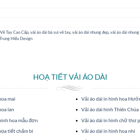
 Vẽ Tay Cao Cấp
,
vải áo dài bà sui vẽ tay
,
vải áo dài nhung đẹp
,
vải áo dài nhung 
 Trung Hiếu Design
HOẠ TIẾT VẢI ÁO DÀI
 hoa mai
Vải áo dài in hình hoa Hư
hoa lan
Vải áo dài hình Thiên Chúa
 hình hoa mẫu đơn
Vải áo dài in hình chữ thư 
họa tiết chấm bi
Vải áo dài in hình hoa nhí