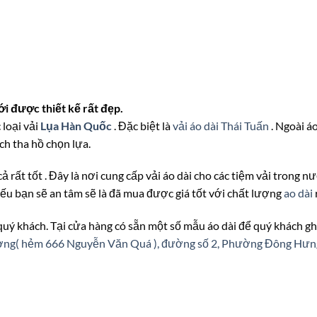
 được thiết kế rất đẹp.
 loại vải
Lụa Hàn Quốc
. Đặc biệt là
vải áo dài Thái Tuấn
. Ngoài á
ch tha hồ chọn lựa.
cả rất tốt . Đây là nơi cung cấp vải áo dài cho các tiệm vải trong 
iếu bạn sẽ an tâm sẽ là đã mua được giá tốt với chất lượng
ao dài
 quý khách. Tại cửa hàng có sẵn một số mẫu áo dài để quý khách gh
ượng( hẻm 666 Nguyễn Văn Quá ), đường số 2, Phường Đông Hư