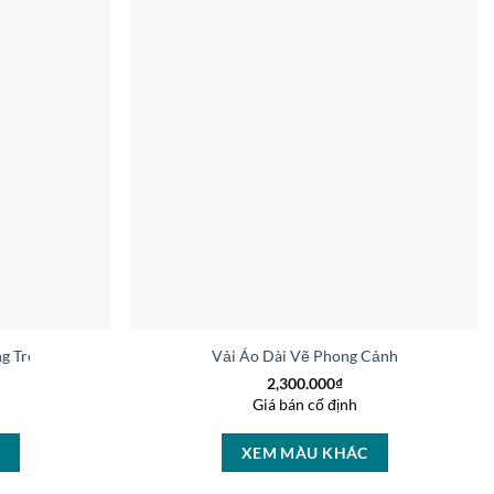
ng Trọng Vừa Ra AD V51025
Vải Áo Dài Vẽ Phong Cảnh Vừa Ra AD 
2,300.000
₫
Giá bán cố định
C
XEM MÀU KHÁC