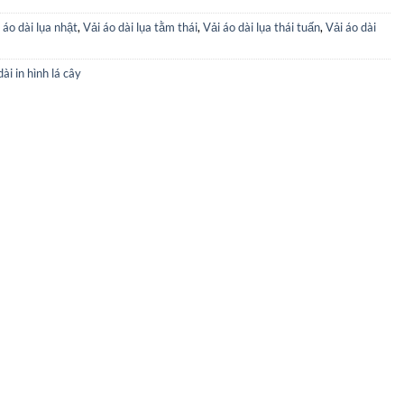
 áo dài lụa nhật
,
Vải áo dài lụa tằm thái
,
Vải áo dài lụa thái tuấn
,
Vải áo dài
dài in hình lá cây