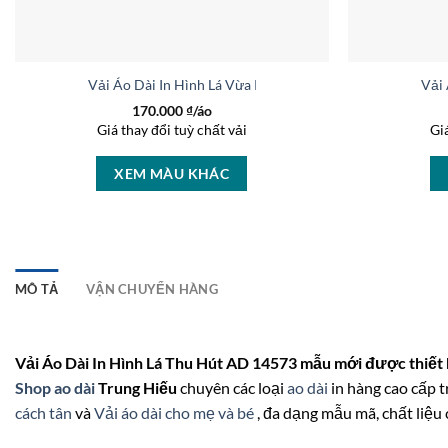
Vải Áo Dài In Hình Lá Vừa Ra AD 36529
Vải 
170.000
₫/áo
Giá thay đổi tuỳ chất vải
Gi
XEM MÀU KHÁC
MÔ TẢ
VẬN CHUYỂN HÀNG
Vải Áo Dài In Hình Lá Thu Hút AD 14573 mẫu mới được thiết 
Shop ao dài
Trung Hiếu
chuyên các loại
ao dài
in hàng cao cấp t
cách tân
và
Vải áo dài cho mẹ và bé
, đa dạng mẫu mã, chất liệu