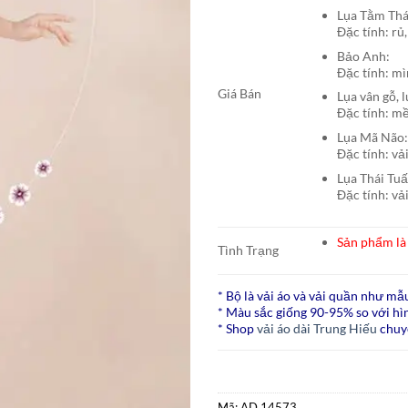
Lụa Tằm T
Đặc tính: rủ,
Bảo A
Đặc tính: mì
Giá Bán
Lụa vân gỗ, 
Đặc tính: mề
Lụa Mã N
Đặc tính: vả
Lụa Thái Tu
Đặc tính: vả
Sản phẩm là 
Tình Trạng
* Bộ là vải áo và vải quần như mẫ
* Màu sắc giống 90-95% so với hìn
* Shop
vải áo dài Trung Hiếu
chuy
Mã:
AD 14573