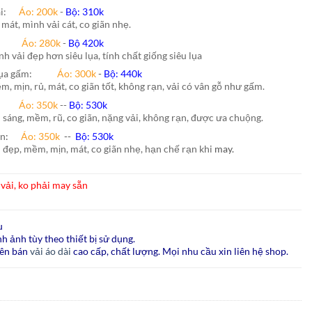
hái:
Áo: 200k
-
Bộ: 310k
 mát, mình vải cát, co giãn nhẹ.
nh:
Áo: 280k
-
Bộ 420k
nh vải đẹp hơn siêu lụa, tính chất giống siêu lụa
lụa gấm:
Áo:
300k
-
Bộ:
440k
m, mịn, rủ, mát, co giãn tốt, không rạn, vải có vân gỗ như gấm.
ão:
Áo: 350k
--
Bộ: 530k
i sáng, mềm, rũ, co giãn, nặng vải, không rạn, được ưa chuộng.
ấn
:
Áo:
350k
--
Bộ:
530k
i đẹp, mềm, mịn, mát, co giãn nhẹ, hạn chế rạn khi
may.
vải, ko phải may sẵn
u
h ảnh tùy theo thiết bị sử dụng.
ên bán
vải áo dài
cao cấp, chất lượng. Mọi nhu cầu xin liên hệ shop.