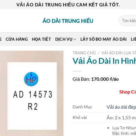
VẢI ÁO DÀI TRUNG HIẾU CAM KẾT GIÁ TỐT.
Tìm
kiếm:
E
CỬA HÀNG
HỌA TIẾT
DỊCH VỤ
LẤY SỐ ĐO MAY ÁO DÀI
LI
TRANG CHỦ
/
VẢI ÁO DÀI LỤA T
Vải Áo Dài In Hì
Giá Bán:
170.000
₫/áo
Shop C
Vải áo dài đẹp
Danh Mục
Áo: 2 x 1,55
Khổ vải
Lụa Tơ Nh
Đặc tính: mề