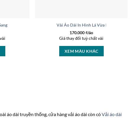
 Sang Trọng AD 16650
Vải Áo Dài In Hình Lá Vừa Ra AD 45768
170.000
₫/áo
vải
Giá thay đổi tuỳ chất vải
C
XEM MÀU KHÁC
goài áo dài truyền thống, cửa hàng vải áo dài còn có
Vải áo dài