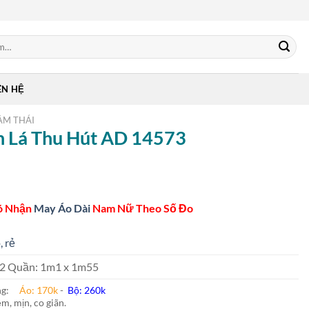
ÊN HỆ
ẰM THÁI
nh Lá Thu Hút AD 14573
ó Nhận
May Áo Dài
Nam Nữ Theo Số Đo
, rẻ
 m2 Quần: 1m1 x 1m55
ung:
Áo: 170k
-
Bộ: 260k
m, mịn, co giãn.