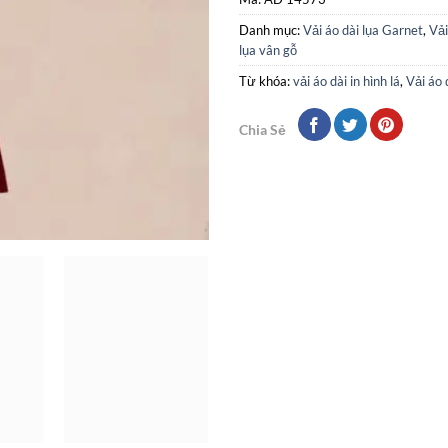
Danh mục:
Vải áo dài lụa Garnet
,
Vải
lụa vân gỗ
Từ khóa:
vải áo dài in hình lá
,
Vải áo 
Chia Sẻ