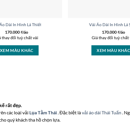
Áo Dài In Hình Lá Thiết Kế 2026 AD 45829
Vải Áo Dài In Hình Lá
170.000
₫/áo
170.000
₫/áo
á thay đổi tuỳ chất vải
Giá thay đổi tuỳ chất 
XEM MÀU KHÁC
XEM MÀU KHÁ
kế rất đẹp.
rên các loại vải
Lụa Tằm Thái
. Đặc biệt là
vải áo dài Thái Tuấn
. N
 cho quý khách tha hồ chọn lựa.