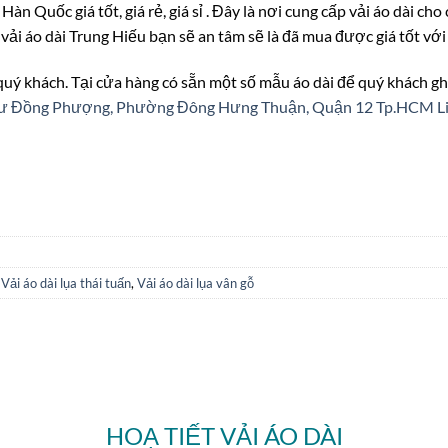
Hàn Quốc giá tốt, giá rẻ, giá sỉ . Đây là nơi cung cấp vải áo dài ch
m
vải áo dài Trung Hiếu bạn sẽ an tâm sẽ là đã mua được giá tốt vớ
 quý khách. Tại cửa hàng có sẵn một số mẫu áo dài để quý khách gh
n cư Đồng Phượng, Phường Đông Hưng Thuận, Quận 12 Tp.HCM
L
,
Vải áo dài lụa thái tuấn
,
Vải áo dài lụa vân gỗ
HOẠ TIẾT VẢI ÁO DÀI