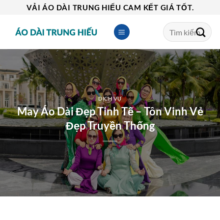
Skip
VẢI ÁO DÀI TRUNG HIẾU CAM KẾT GIÁ TỐT.
to
Tìm
content
kiếm:
DỊCH VỤ
May Áo Dài Đẹp Tinh Tế – Tôn Vinh Vẻ
Đẹp Truyền Thống