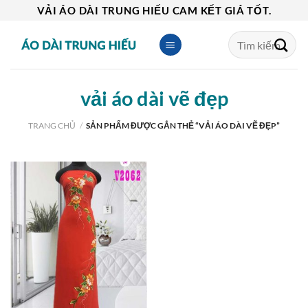
Skip
VẢI ÁO DÀI TRUNG HIẾU CAM KẾT GIÁ TỐT.
to
Tìm
content
kiếm:
vải áo dài vẽ đẹp
TRANG CHỦ
/
SẢN PHẨM ĐƯỢC GẮN THẺ “VẢI ÁO DÀI VẼ ĐẸP”