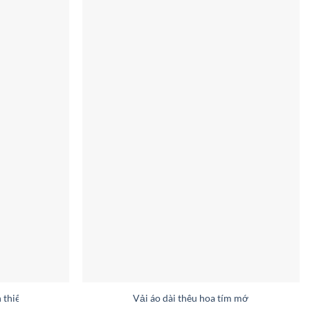
en thiết kế 2019 AD V2024
Vải áo dài thêu hoa tím mới ra AD V200