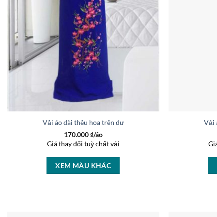
Vải áo dài thêu hoa trên dưới kiểu mới AD V2070
Vải 
170.000
₫/áo
Giá thay đổi tuỳ chất vải
Gi
XEM MÀU KHÁC