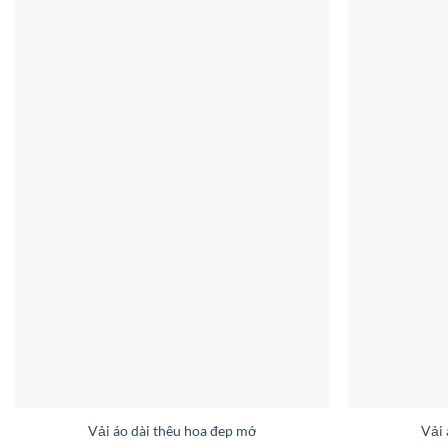
Vải áo dài thêu hoa đep mới ra AD V2065
Vải 