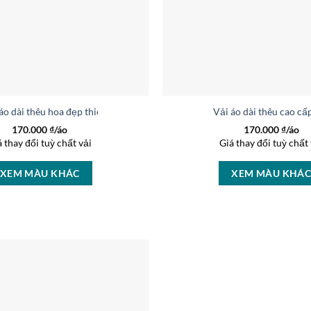
áo dài thêu hoa đẹp thiết kế 2019 AD V1989
Vải áo dài thêu cao c
170.000
₫/áo
170.000
₫/áo
á thay đổi tuỳ chất vải
Giá thay đổi tuỳ chất 
XEM MÀU KHÁC
XEM MÀU KHÁ