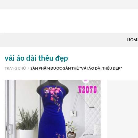
Skip
to
content
HOM
vải áo dài thêu đẹp
TRANG CHỦ
/
SẢN PHẨM ĐƯỢC GẮN THẺ “VẢI ÁO DÀI THÊU ĐẸP”