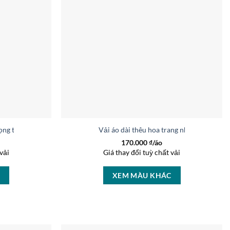
trọng thiết kế 2019 AD V2063
Vải áo dài thêu hoa trang nhã thiết kế 
170.000
₫/áo
vải
Giá thay đổi tuỳ chất vải
C
XEM MÀU KHÁC