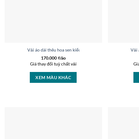
Vải áo dài thêu hoa sen kiểu mới AD V1992
Vải 
170.000
₫/áo
Giá thay đổi tuỳ chất vải
Gi
XEM MÀU KHÁC