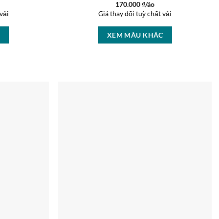
170.000
₫/áo
vải
Giá thay đổi tuỳ chất vải
C
XEM MÀU KHÁC