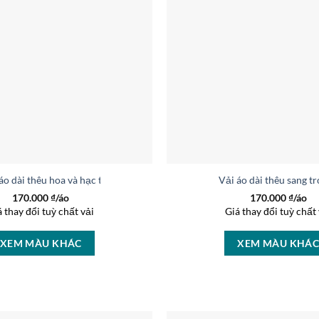
áo dài thêu hoa và hạc thiết kế 2019 AD V2068
Vải áo dài thêu sang 
170.000
₫/áo
170.000
₫/áo
á thay đổi tuỳ chất vải
Giá thay đổi tuỳ chất 
XEM MÀU KHÁC
XEM MÀU KHÁ