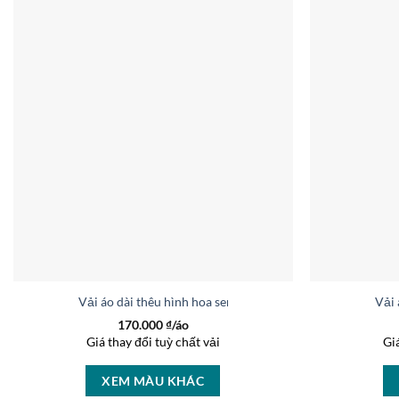
Vải áo dài thêu hình hoa sen thiết kế 2019 AD V2033
Vải 
170.000
₫/áo
Giá thay đổi tuỳ chất vải
Gi
XEM MÀU KHÁC