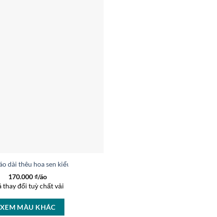
áo dài thêu hoa sen kiểu mới AD V1974
170.000
₫/áo
á thay đổi tuỳ chất vải
XEM MÀU KHÁC