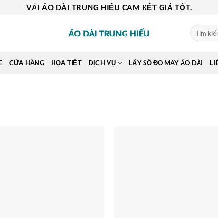
VẢI ÁO DÀI TRUNG HIẾU CAM KẾT GIÁ TỐT.
Tìm
kiếm:
E
CỬA HÀNG
HỌA TIẾT
DỊCH VỤ
LẤY SỐ ĐO MAY ÁO DÀI
LI