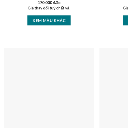
170.000
₫/áo
Giá thay đổi tuỳ chất vải
Gi
XEM MÀU KHÁC