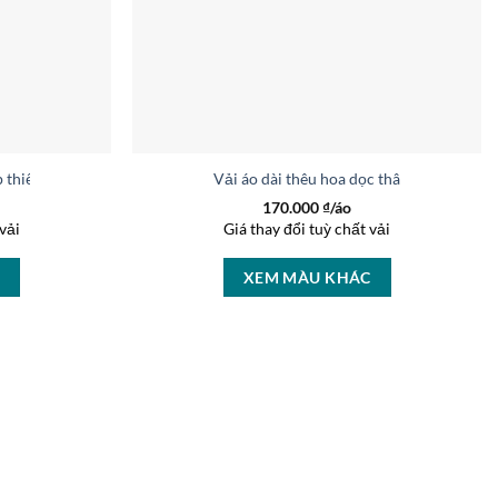
ấp thiết kế 2019 AD V2009
Vải áo dài thêu hoa dọc thân kiểu mới 
170.000
₫/áo
vải
Giá thay đổi tuỳ chất vải
C
XEM MÀU KHÁC