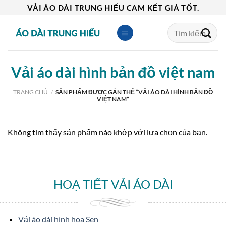
Skip
VẢI ÁO DÀI TRUNG HIẾU CAM KẾT GIÁ TỐT.
to
Tìm
content
kiếm:
Vải áo dài hình bản đồ việt nam
TRANG CHỦ
/
SẢN PHẨM ĐƯỢC GẮN THẺ “VẢI ÁO DÀI HÌNH BẢN ĐỒ
VIỆT NAM”
Không tìm thấy sản phẩm nào khớp với lựa chọn của bạn.
HOẠ TIẾT VẢI ÁO DÀI
Vải áo dài hình hoa Sen