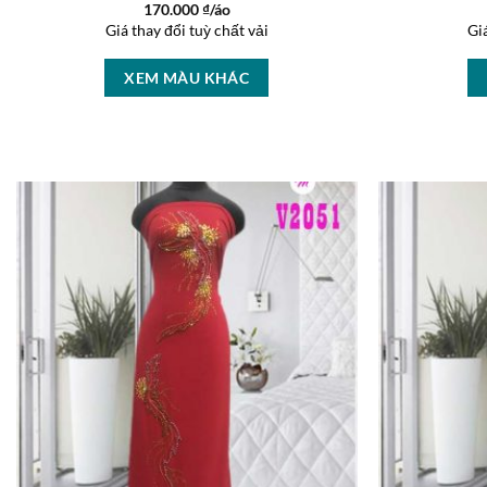
170.000
₫/áo
Giá thay đổi tuỳ chất vải
Gi
XEM MÀU KHÁC