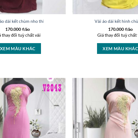
áo dài kết chùm nho thiết kế 2019 AD V2042
Vải áo dài kết hinh c
170.000
₫/áo
170.000
₫/áo
á thay đổi tuỳ chất vải
Giá thay đổi tuỳ chất 
XEM MÀU KHÁC
XEM MÀU KHÁ