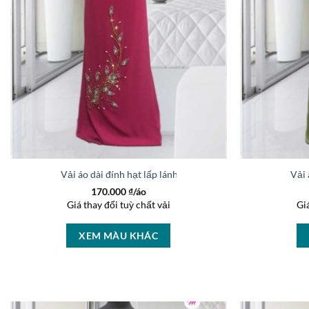
Vải áo dài đính hạt lấp lánh kiểu mới AD V2055
Vải 
170.000
₫/áo
Giá thay đổi tuỳ chất vải
Gi
XEM MÀU KHÁC