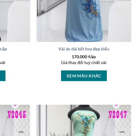
ao cấp mới ra AD V2035
Vải áo dài kết hoa đẹp kiểu mới AD V20
170.000
₫/áo
vải
Giá thay đổi tuỳ chất vải
C
XEM MÀU KHÁC