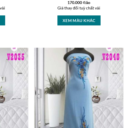
170.000
₫/áo
vải
Giá thay đổi tuỳ chất vải
C
XEM MÀU KHÁC