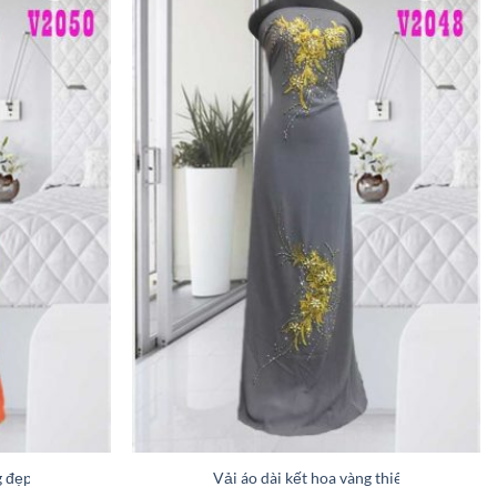
ng đẹp mới ra AD V2050
Vải áo dài kết hoa vàng thiết kế 2019 A