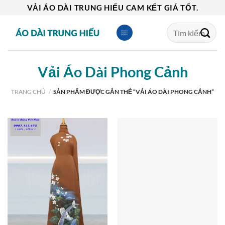
Skip
VẢI ÁO DÀI TRUNG HIẾU CAM KẾT GIÁ TỐT.
to
Tìm
content
kiếm:
Vải Áo Dài Phong Cảnh
TRANG CHỦ
/
SẢN PHẨM ĐƯỢC GẮN THẺ “VẢI ÁO DÀI PHONG CẢNH”