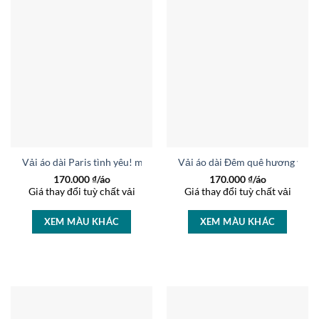
Vải áo dài Paris tình yêu! mới ra AD 6449
Vải áo dài Đêm quê hương yên 
170.000
₫/áo
170.000
₫/áo
Giá thay đổi tuỳ chất vải
Giá thay đổi tuỳ chất vải
XEM MÀU KHÁC
XEM MÀU KHÁC