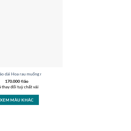
 áo dài Hoa rau muống mới ra AD 9072
170.000
₫/áo
á thay đổi tuỳ chất vải
XEM MÀU KHÁC