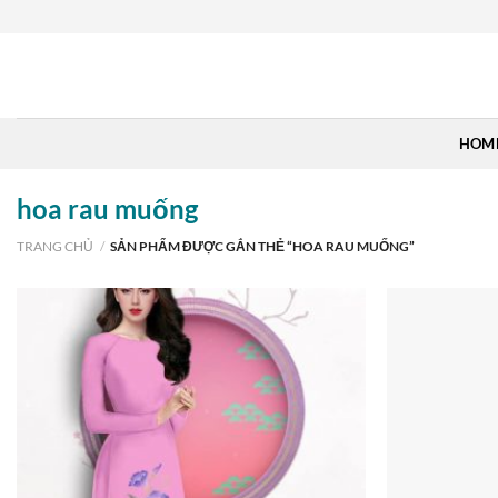
Skip
to
content
HOM
hoa rau muống
TRANG CHỦ
/
SẢN PHẨM ĐƯỢC GẮN THẺ “HOA RAU MUỐNG”