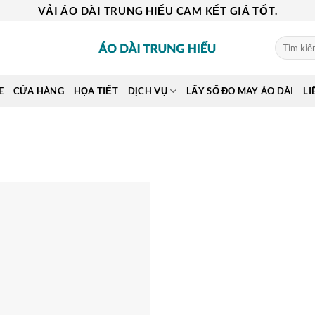
VẢI ÁO DÀI TRUNG HIẾU CAM KẾT GIÁ TỐT.
Tìm
kiếm:
E
CỬA HÀNG
HỌA TIẾT
DỊCH VỤ
LẤY SỐ ĐO MAY ÁO DÀI
LI