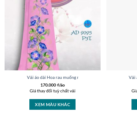
Vải áo dài Hoa rau muống mới ra AD 9095
Vải
170.000
₫/áo
Giá thay đổi tuỳ chất vải
Gi
XEM MÀU KHÁC