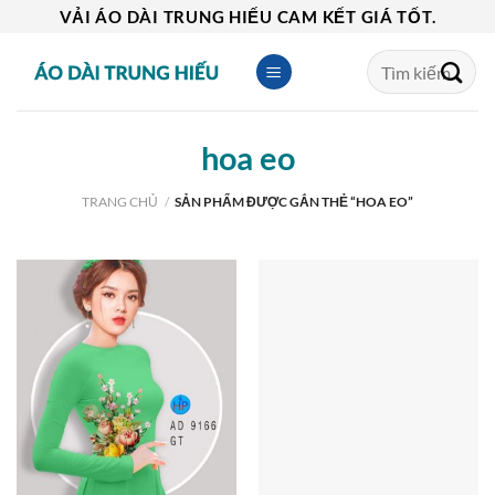
Skip
VẢI ÁO DÀI TRUNG HIẾU CAM KẾT GIÁ TỐT.
to
Tìm
content
kiếm:
hoa eo
TRANG CHỦ
/
SẢN PHẨM ĐƯỢC GẮN THẺ “HOA EO”