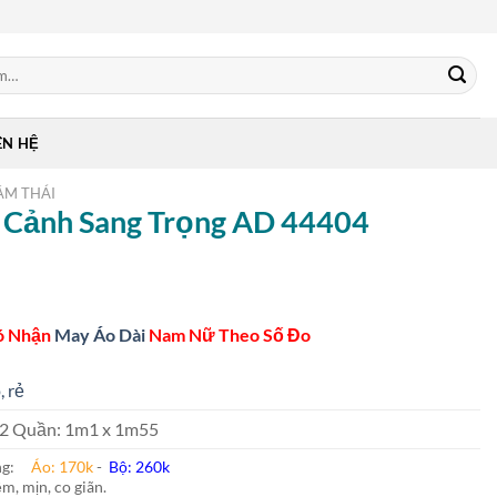
ÊN HỆ
ẰM THÁI
g Cảnh Sang Trọng AD 44404
ó Nhận
May Áo Dài
Nam Nữ Theo Số Đo
, rẻ
 m2 Quần: 1m1 x 1m55
ung:
Áo: 170k
-
Bộ: 260k
m, mịn, co giãn.