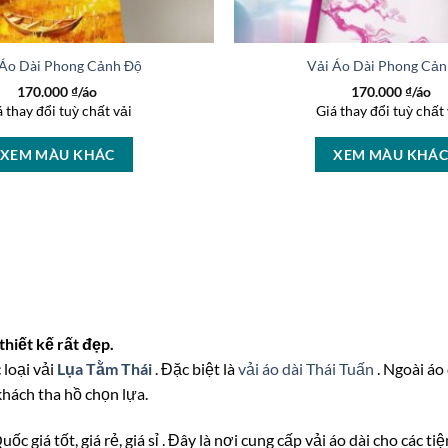
 Áo Dài Phong Cảnh Độc Đáo AD 46150
Vải Áo Dài Phong Cản
170.000
₫/áo
170.000
₫/áo
á thay đổi tuỳ chất vải
Giá thay đổi tuỳ chất 
XEM MÀU KHÁC
XEM MÀU KHÁ
hiết kế rất đẹp.
 loại vải
Lụa Tằm Thái
. Đặc biệt là
vải áo dài Thái Tuấn
. Ngoài áo
khách tha hồ chọn lựa.
c giá tốt, giá rẻ, giá sỉ . Đây là nơi cung cấp vải áo dài cho các t