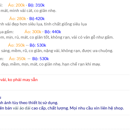
hái:
Áo: 200k
-
Bộ: 310k
 mát, mình vải cát, co giãn nhẹ.
nh:
Áo: 280k
-
Bộ 420k
nh vải đẹp hơn siêu lụa, tính chất giống siêu lụa
lụa gấm:
Áo:
300k
-
Bộ:
440k
m, mịn, rủ, mát, co giãn tốt, không rạn, vải có vân gỗ như gấm.
ão:
Áo: 350k
--
Bộ: 530k
i sáng, mềm, rũ, co giãn, nặng vải, không rạn, được ưa chuộng.
ấn
:
Áo:
350k
--
Bộ:
530k
i đẹp, mềm, mịn, mát, co giãn nhẹ, hạn chế rạn khi
may.
vải, ko phải may sẵn
u
h ảnh tùy theo thiết bị sử dụng.
ên bán
vải áo dài
cao cấp, chất lượng. Mọi nhu cầu xin liên hệ shop.