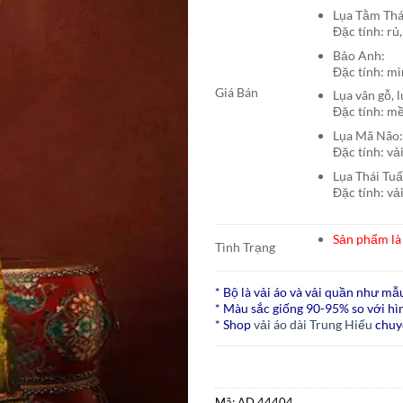
Lụa Tằm T
Đặc tính: rủ,
Bảo A
Đặc tính: mì
Giá Bán
Lụa vân gỗ, 
Đặc tính: mề
Lụa Mã N
Đặc tính: vả
Lụa Thái Tu
Đặc tính: vả
Sản phẩm là 
Tình Trạng
* Bộ là vải áo và vải quần như mẫ
* Màu sắc giống 90-95% so với hìn
* Shop
vải áo dài Trung Hiếu
chuy
Mã:
AD 44404