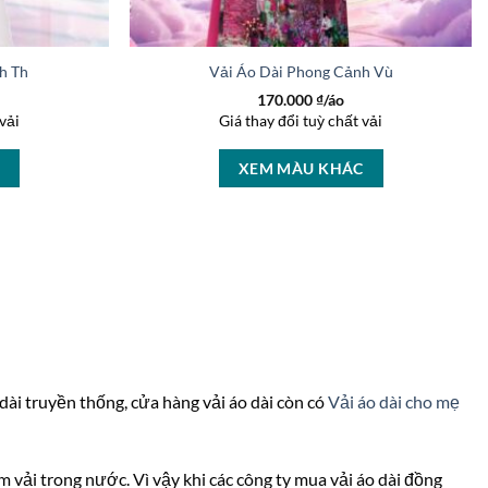
h Thiết Kế 2026 AD 27171
Vải Áo Dài Phong Cảnh Vừa Ra AD 1595
170.000
₫/áo
vải
Giá thay đổi tuỳ chất vải
C
XEM MÀU KHÁC
 dài truyền thống, cửa hàng vải áo dài còn có
Vải áo dài cho mẹ
iệm vải trong nước. Vì vậy khi các công ty mua vải áo dài đồng