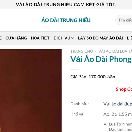
VẢI ÁO DÀI TRUNG HIẾU CAM KẾT GIÁ TỐT.
Tìm
kiếm:
E
CỬA HÀNG
HỌA TIẾT
DỊCH VỤ
LẤY SỐ ĐO MAY ÁO DÀI
LI
TRANG CHỦ
/
VẢI ÁO DÀI LỤA T
Vải Áo Dài Phon
Giá Bán:
170.000
₫/áo
Shop C
Vải áo dài đẹp
Danh Mục
Áo: 2 x 1,55
Khổ vải
Lụa Tơ Nh
Đặc tính: mề