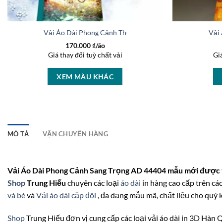
Vải Áo Dài Phong Cảnh Thu Hút AD 17084-1
Vải
170.000
₫/áo
Giá thay đổi tuỳ chất vải
Gi
XEM MÀU KHÁC
MÔ TẢ
VẬN CHUYỂN HÀNG
Vải Áo Dài Phong Cảnh Sang Trọng AD 44404 mẫu mới được t
Shop
Trung Hiếu
chuyên các loại
áo dài
in hàng cao cấp trên các
và bé
và
Vải áo dài cặp đôi
, đa dạng mẫu mã, chất liệu cho quý 
Shop
Trung Hiếu đơn vị cung cấp các loại vải áo dài in 3D Hàn Quố