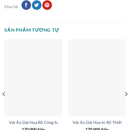
Chia Sẻ
SẢN PHẨM TƯƠNG TỰ
AD LY422
Vải Áo Dài Hoa Bồ Công Anh Thiết Kế 2026 AD ML412
Vải Áo Dài Hoa In 4D Thiết Kế
170.000
₫/áo
170.000
₫/áo