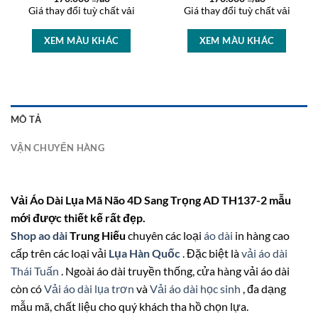
Giá thay đổi tuỳ chất vải
Giá thay đổi tuỳ chất vải
XEM MÀU KHÁC
XEM MÀU KHÁC
MÔ TẢ
VẬN CHUYỂN HÀNG
Vải Áo Dài Lụa Mã Não 4D Sang Trọng AD TH137-2 mẫu
mới được thiết kế rất đẹp.
Shop ao dài
Trung Hiếu
chuyên các loại
áo dài
in hàng cao
cấp trên các loại vải
Lụa Hàn Quốc
. Đặc biệt là
vải áo dài
Thái Tuấn
. Ngoài áo dài truyền thống, cửa hàng vải áo dài
còn có
Vải áo dài lụa trơn
và
Vải áo dài học sinh
, đa dạng
mẫu mã, chất liệu cho quý khách tha hồ chọn lựa.