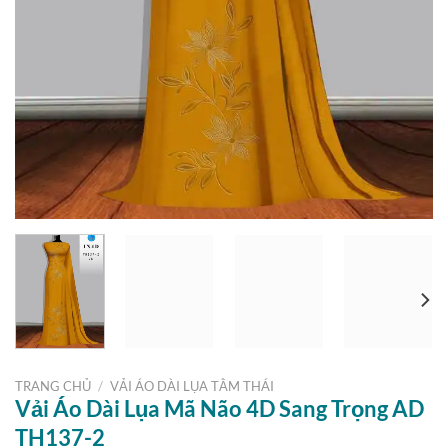
TRANG CHỦ
/
VẢI ÁO DÀI LỤA TẰM THÁI
Vải Áo Dài Lụa Mã Não 4D Sang Trọng AD
TH137-2