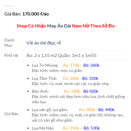
Giá Bán:
170.000
₫/áo
Shop Có Nhận
May Áo Dài
Nam Nữ Theo Số Đo
Danh
Vải áo dài đẹp, rẻ
Mục
Áo: 2 x 1,55 m2 Quần: 1m1 x 1m55
Khổ vải
Lụa Tơ Nhung:
Áo: 170k
-
Bộ: 260k
Đặc tính: mềm, mịn, co giãn.
Lụa Tằm Thái:
Áo: 200k
-
Bộ: 310k
Đặc tính: rủ, mát, mình vải cát, co giãn nhẹ.
Bảo Anh:
Áo: 280k
-
Bộ 420k
Đặc tính: mình vải đẹp hơn siêu lụa, tính chất giống
siêu lụa
Lụa vân gỗ, lụa gấm:
Áo:
300k
-
Bộ:
440k
Giá Bán
Đặc tính: mềm, mịn, rủ, mát, co giãn tốt, không rạn,
vải có vân gỗ như gấm.
Lụa Mã Não:
Áo: 350k
--
Bộ: 530k