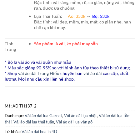
Đặc tính: vải sáng, mềm, rũ, co giãn, nặng vải, không
rạn, được ưa chuộng.
Lụa Thái Tuấn
:
Áo:
350k
--
Bộ:
530k
Đặc tính: vải đẹp, mềm, mịn, mát, co giãn nhẹ, hạn
chế rạn khi
may.
Tình
Sản phẩm là vải, ko phải may sẵn
Trạng
* Bộ là vải áo và vải quần như mẫu
* Màu sắc giống 90-95% so với hình ảnh tùy theo thiết bị sử dụng.
* Shop
vải áo dài Trung Hiếu
chuyên bán
vải áo dài
cao cấp, chất
lượng. Mọi nhu cầu xin liên hệ shop.
Mã:
AD TH137-2
Danh mục:
Vải áo dài lụa Garnet
,
Vải áo dài lụa nhật
,
Vải áo dài lụa tằm
thái
,
Vải áo dài lụa thái tuấn
,
Vải áo dài lụa vân gỗ
Từ khóa:
Vải áo dài hoa in 4D