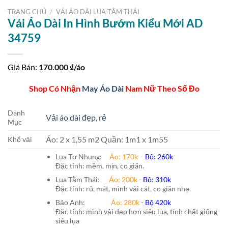
TRANG CHỦ
/
VẢI ÁO DÀI LỤA TẰM THÁI
Vải Áo Dài In Hình Bướm Kiểu Mới AD
34759
Giá Bán:
170.000
₫/áo
Shop Có Nhận
May Áo Dài
Nam Nữ Theo Số Đo
Danh
Vải áo dài đẹp, rẻ
Mục
Áo: 2 x 1,55 m2 Quần: 1m1 x 1m55
Khổ vải
Lụa Tơ Nhung:
Áo: 170k
-
Bộ: 260k
Đặc tính: mềm, mịn, co giãn.
Lụa Tằm Thái:
Áo: 200k
-
Bộ: 310k
Đặc tính: rủ, mát, mình vải cát, co giãn nhẹ.
Bảo Anh:
Áo: 280k
-
Bộ 420k
Đặc tính: mình vải đẹp hơn siêu lụa, tính chất giống
siêu lụa