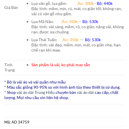
Lụa vân gỗ, lụa gấm:
Áo:
300k
-
Bộ:
440k
Giá Bán
Đặc tính: mềm, mịn, rủ, mát, co giãn tốt, không rạn,
vải có vân gỗ như gấm.
Lụa Mã Não:
Áo: 350k
--
Bộ: 530k
Đặc tính: vải sáng, mềm, rũ, co giãn, nặng vải, không
rạn, được ưa chuộng.
Lụa Thái Tuấn
:
Áo:
350k
--
Bộ:
530k
Đặc tính: vải đẹp, mềm, mịn, mát, co giãn nhẹ, hạn
chế rạn khi
may.
Tình
Sản phẩm là vải, ko phải may sẵn
Trạng
* Bộ là vải áo và vải quần như mẫu
* Màu sắc giống 90-95% so với hình ảnh tùy theo thiết bị sử dụng.
* Shop
vải áo dài Trung Hiếu
chuyên bán
vải áo dài
cao cấp, chất
lượng. Mọi nhu cầu xin liên hệ shop.
Mã:
AD 34759