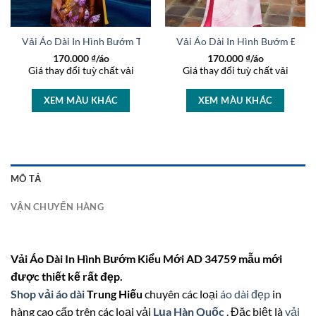
u Hút AD 45449
Vải Áo Dài In Hình Bướm Thu Hút AD 44220
Vải Áo Dài In Hình Bướm Độc 
170.000
₫/áo
170.000
₫/áo
Giá thay đổi tuỳ chất vải
Giá thay đổi tuỳ chất vải
XEM MÀU KHÁC
XEM MÀU KHÁC
MÔ TẢ
VẬN CHUYỂN HÀNG
Vải Áo Dài In Hình Bướm Kiểu Mới AD 34759 mẫu mới
được thiết kế rất đẹp.
Shop vải áo dài
Trung Hiếu
chuyên các loại
áo dài đẹp
in
hàng cao cấp trên các loại vải
Lụa Hàn Quốc
. Đặc biệt là
vải