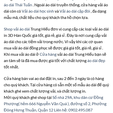
áo dài Thái Tuấn
. Ngoài áo dài truyền thống, cửa hàng vải áo
dài còn có
Vải áo dài học sinh
và
Vải áo dài cặp đôi
, đa dạng
mẫu mã, chất liệu cho quý khách tha hồ chọn lựa.
Shop vải áo dài
Trung Hiếu đơn vị cung cấp các loại vải áo dài
in 3D Hàn Quốc giá tốt, giá rẻ, giá sỉ . Đây là nơi cung cấp vải
áo dài cho các tiệm vải trong nước. Vì vậy khi các cơ quan
mua vải áo dài đồng phục sẽ được giá giá tốt, giá rẻ, giá sỉ .
Khi mua vải áo dài ở
Cửa hàng
vải áo dài Trung Hiếu bạn sẽ
an tâm sẽ là đã mua được giá tốt với chất lượng
áo dài đẹp
tốt nhất.
Cửa hàng bán vai ao dai đặt in, sau 2 đến 3 ngày là có hàng
cho quý khách. Tại cửa hàng có sẵn một số mẫu áo dài để quý
khách ghé xem chất lượng vải, và chất lượng in.
Mời quý khách ghé shop tại
Số nhà 29A, khu dân cư Đồng
Phượng( hẻm 666 Nguyễn Văn Quá ), đường số 2, Phường
Đông Hưng Thuận, Quận 12
Liên hệ: 0902.495.087