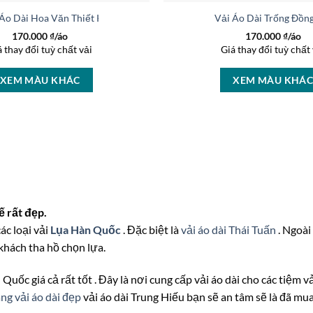
 Áo Dài Hoa Văn Thiết Kế 2026 AD 46464
Vải Áo Dài Trống Đồn
170.000
₫/áo
170.000
₫/áo
á thay đổi tuỳ chất vải
Giá thay đổi tuỳ chất 
XEM MÀU KHÁC
XEM MÀU KHÁ
 rất đẹp.
ác loại vải
Lụa Hàn Quốc
. Đặc biệt là
vải áo dài Thái Tuấn
. Ngoài
khách tha hồ chọn lựa.
 Quốc giá cả rất tốt . Đây là nơi cung cấp vải áo dài cho các tiệm 
ng vải áo dài đẹp
vải áo dài Trung Hiếu bạn sẽ an tâm sẽ là đã mu