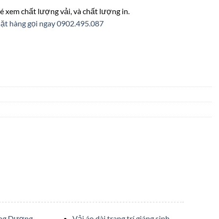
é xem chất lượng vải, và chất lượng in.
ặt hàng gọi ngay 0902.495.087
ớng Dương
Vải áo dài trang trí giáng sinh