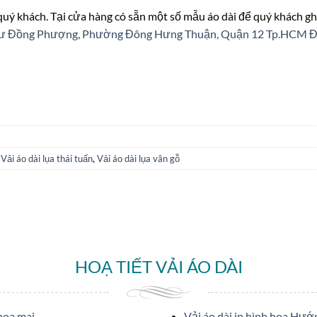
 quý khách. Tại cửa hàng có sẵn một số mẫu áo dài để quý khách gh
n cư Đồng Phượng, Phường Đông Hưng Thuận, Quận 12 Tp.HCM
Đ
,
Vải áo dài lụa thái tuấn
,
Vải áo dài lụa vân gỗ
HOẠ TIẾT VẢI ÁO DÀI
 hoa mai
Vải áo dài in hình hoa Hư