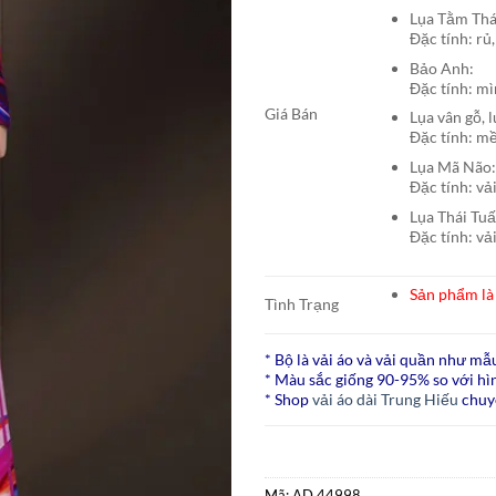
Lụa Tằm T
Đặc tính: rủ,
Bảo A
Đặc tính: mì
Giá Bán
Lụa vân gỗ, 
Đặc tính: mề
Lụa Mã N
Đặc tính: vả
Lụa Thái Tu
Đặc tính: vả
Sản phẩm là 
Tình Trạng
* Bộ là vải áo và vải quần như mẫ
* Màu sắc giống 90-95% so với hìn
* Shop
vải áo dài Trung Hiếu
chuy
Mã:
AD 44998