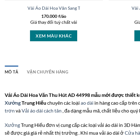
Vải Áo Dài Hoa Văn Sang Trọng AD 46448
Vải
170.000
₫/áo
Giá thay đổi tuỳ chất vải
Gi
XEM MÀU KHÁC
MÔ TẢ
VẬN CHUYỂN HÀNG
Vải Áo Dài Hoa Văn Thu Hút AD 44998 mẫu mới được thiết kế
Xưởng
Trung Hiếu
chuyên các loại
ao dài
in hàng cao cấp trên c
trơn
và
Vải áo dài cách tân
, đa dạng mẫu mã, chất liệu cho quý 
Xưởng
Trung Hiếu đơn vị cung cấp các loại vải áo dài in 3D Hàn
sẽ được giá giá rẻ nhất thị trường . Khi mua vải áo dài ở
Cửa hà