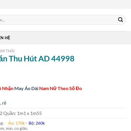
ÊN HỆ
ẰM THÁI
Văn Thu Hút AD 44998
ó Nhận
May Áo Dài
Nam Nữ Theo Số Đo
, rẻ
 m2 Quần: 1m1 x 1m55
ung:
Áo: 170k
-
Bộ: 260k
m, mịn, co giãn.