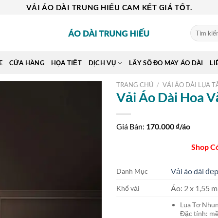
VẢI ÁO DÀI TRUNG HIẾU CAM KẾT GIÁ TỐT.
Tìm
kiếm:
E
CỬA HÀNG
HỌA TIẾT
DỊCH VỤ
LẤY SỐ ĐO MAY ÁO DÀI
LI
TRANG CHỦ
/
VẢI ÁO DÀI LỤA T
Vải Áo Dài Hoa 
Giá Bán:
170.000
₫/áo
Shop C
Vải áo dài đẹp
Danh Mục
Áo: 2 x 1,55
Khổ vải
Lụa Tơ Nh
Đặc tính: mề