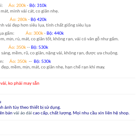
hái:
Áo: 200k
-
Bộ: 310k
 mát, mình vải cát, co giãn nhẹ.
nh:
Áo: 280k
-
Bộ 420k
nh vải đẹp hơn siêu lụa, tính chất giống siêu lụa
lụa gấm:
Áo:
300k
-
Bộ:
440k
m, mịn, rủ, mát, co giãn tốt, không rạn, vải có vân gỗ như gấm.
ão:
Áo: 350k
--
Bộ: 530k
i sáng, mềm, rũ, co giãn, nặng vải, không rạn, được ưa chuộng.
ấn
:
Áo:
350k
--
Bộ:
530k
i đẹp, mềm, mịn, mát, co giãn nhẹ, hạn chế rạn khi
may.
vải, ko phải may sẵn
u
h ảnh tùy theo thiết bị sử dụng.
ên bán
vải áo dài
cao cấp, chất lượng. Mọi nhu cầu xin liên hệ shop.