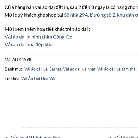
Cửa hàng bán vai ao dai đặt in, sau 2 đến 3 ngày là có hàng cho
Mời quý khách ghé shop tại
Số nhà 29A, Đường số 2, khu dâ
Mời xem thêm hoạ tiết khác trên áo dài :
Vải áo dài in hình chim Công, Cò
Vải áo dài hoa đẹp khác
Mã:
AD 44998
Danh mục:
Vải áo dài lụa Garnet
,
Vải áo dài lụa nhật
,
Vải áo dài lụa tằm thái
Từ khóa:
Vải Áo Dài Hoa Văn
Vải áo dài hình hoa Sen
Vải áo dài