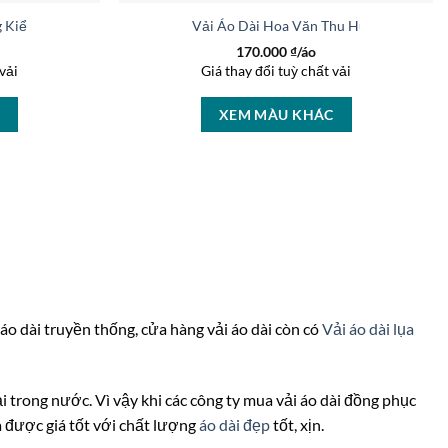
g Kiểu Mới AD 16993
Vải Áo Dài Hoa Văn Thu Hút AD 46446
170.000
₫/áo
vải
Giá thay đổi tuỳ chất vải
C
XEM MÀU KHÁC
 áo dài truyền thống, cửa hàng vải áo dài còn có
Vải áo dài lụa
vải trong nước. Vì vậy khi các công ty mua vải áo dài đồng phục
a được giá tốt với chất lượng
áo dài đẹp
tốt, xịn.