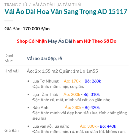
TRANG CHỦ
/
VẢI ÁO DÀI LỤA TẰM THÁI
Vải Áo Dài Hoa Văn Sang Trọng AD 15117
Giá Bán:
170.000
₫/áo
Shop Có Nhận
May Áo Dài
Nam Nữ Theo Số Đo
Danh
Vải áo dài đẹp, rẻ
Mục
Áo: 2 x 1,55 m2 Quần: 1m1 x 1m55
Khổ vải
Lụa Tơ Nhung:
Áo: 170k
-
Bộ: 260k
Đặc tính: mềm, mịn, co giãn.
Lụa Tằm Thái:
Áo: 200k
-
Bộ: 310k
Đặc tính: rủ, mát, mình vải cát, co giãn nhẹ.
Bảo Anh:
Áo: 280k
-
Bộ 420k
Đặc tính: mình vải đẹp hơn siêu lụa, tính chất giống
siêu lụa
Lụa vân gỗ, lụa gấm:
Áo:
300k
-
Bộ:
440k
Giá Bán
Đặc tính: mềm, mịn, rủ, mát, co giãn tốt, không rạn,