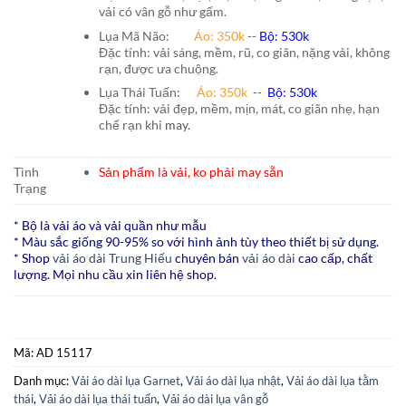
vải có vân gỗ như gấm.
Lụa Mã Não:
Áo: 350k
--
Bộ: 530k
Đặc tính: vải sáng, mềm, rũ, co giãn, nặng vải, không
rạn, được ưa chuộng.
Lụa Thái Tuấn
:
Áo:
350k
--
Bộ:
530k
Đặc tính: vải đẹp, mềm, mịn, mát, co giãn nhẹ, hạn
chế rạn khi
may.
Tình
Sản phẩm là vải, ko phải may sẵn
Trạng
* Bộ là vải áo và vải quần như mẫu
* Màu sắc giống 90-95% so với hình ảnh tùy theo thiết bị sử dụng.
* Shop
vải áo dài Trung Hiếu
chuyên bán
vải áo dài
cao cấp, chất
lượng. Mọi nhu cầu xin liên hệ shop.
Mã:
AD 15117
Danh mục:
Vải áo dài lụa Garnet
,
Vải áo dài lụa nhật
,
Vải áo dài lụa tằm
thái
,
Vải áo dài lụa thái tuấn
,
Vải áo dài lụa vân gỗ