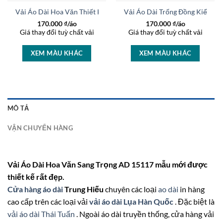
ng AD 46448
Vải Áo Dài Hoa Văn Thiết Kế 2026 AD 46464
Vải Áo Dài Trống Đồng Kiểu M
170.000
₫/áo
170.000
₫/áo
Giá thay đổi tuỳ chất vải
Giá thay đổi tuỳ chất vải
XEM MÀU KHÁC
XEM MÀU KHÁC
MÔ TẢ
VẬN CHUYỂN HÀNG
Vải Áo Dài Hoa Văn Sang Trọng AD 15117 mẫu mới được
thiết kế rất đẹp.
Cửa hàng áo dài
Trung Hiếu
chuyên các loại
ao dài
in hàng
cao cấp trên các loại vải
vải áo dài Lụa Hàn Quốc
. Đặc biệt là
vải áo dài Thái Tuấn
. Ngoài áo dài truyền thống, cửa hàng vải