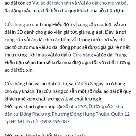
áo dài còn có
Vải áo dài cách tân
và
Vải áo dài cho mẹ và bé
,
đa dạng mẫu mã, chất liệu cho quý khách tha hồ chọn lựa.
Cửa hàng áo dài
Trung Hiếu đơn vị cung cấp các loại vải áo
dài in 3D dành cho giáo viên giá tốt, giá rẻ, giá sỉ . Đây là nơi
cung cấp vải áo dài cho các tiệm vải trong nước. Vì vậy khi
các tổ chức mua vải áo dài đồng phục sẽ được giá giá rẻ nhất
thị trường . Khi mua vải áo dài ở
Cửa hàng
vải áo dài Trung
Hiếu bạn sẽ an tâm sẽ là đã mua được giá tốt với chất lượng
áo dài
tốt, xịn.
Cửa hàng bán vai ao dai đặt in, sau 2 đến 3 ngày là có hàng
cho quý khách. Tại cửa hàng có sẵn một số mẫu áo dài để quý
khách ghé xem chất lượng vải, và chất lượng in.
Mời quý khách ghé shop tại
Số nhà 29A, Đường số 2, khu
dân cư Đồng Phượng, Phường Đông Hưng Thuận, Quận 12
Tp.HCM
Liên hệ: 0902.495.087
Mời xem thêm hoạ tiết khác trên áo dài :