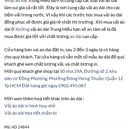
Shop ao dài
Trung Hiếu đơn vị cung cấp các loại vải áo dài
làm sui giá cả rất tốt . Đây là nơi cung cấp vải áo dài cho các
tiệm vải trong nước. Vì vậy khi các trước học mua vải áo dài
đồng phục sẽ được giá giá rẻ nhất thị trường . Khi mua vải áo
dài ở
Xưởng
vải áo dài Trung Hiếu bạn sẽ an tâm sẽ là đã
mua được giá tốt với chất lượng
ao dài
cao cấp.
Cửa hàng bán vai ao dai đặt in, sau 2 đến 3 ngày là có hàng
cho quý khách. Tại cửa hàng có sẵn một số mẫu áo dài để quý
khách ghé xem chất lượng vải, và chất lượng in.
Mời quý khách ghé shop tại
Số nhà 29A, Đường số 2, khu
dân cư Đồng Phượng, Phường Đông Hưng Thuận, Quận 12
Tp.HCM
Đặt hàng gọi ngay 0902.495.087
Mời xem thêm hoạ tiết khác trên áo dài :
Vải áo dài in hình hoa nhỏ
Vải áo dài họa tiết chấm bi
Mã:
AD 24844