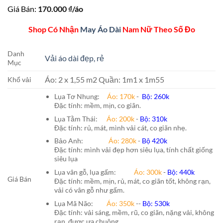
Giá Bán:
170.000
₫/áo
Shop Có Nhận
May Áo Dài
Nam Nữ Theo Số Đo
Danh
Vải áo dài đẹp, rẻ
Mục
Áo: 2 x 1,55 m2 Quần: 1m1 x 1m55
Khổ vải
Lụa Tơ Nhung:
Áo: 170k
-
Bộ: 260k
Đặc tính: mềm, mịn, co giãn.
Lụa Tằm Thái:
Áo: 200k
-
Bộ: 310k
Đặc tính: rủ, mát, mình vải cát, co giãn nhẹ.
Bảo Anh:
Áo: 280k
-
Bộ 420k
Đặc tính: mình vải đẹp hơn siêu lụa, tính chất giống
siêu lụa
Lụa vân gỗ, lụa gấm:
Áo:
300k
-
Bộ:
440k
Giá Bán
Đặc tính: mềm, mịn, rủ, mát, co giãn tốt, không rạn,
vải có vân gỗ như gấm.
Lụa Mã Não:
Áo: 350k
--
Bộ: 530k
Đặc tính: vải sáng, mềm, rũ, co giãn, nặng vải, không
rạn, được ưa chuộng.