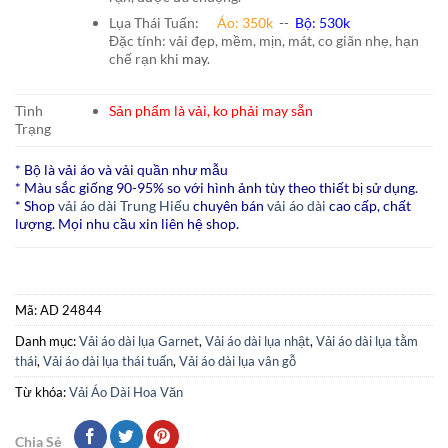
Lụa Thái Tuấn
:
Áo:
350k
--
Bộ:
530k
Đặc tính: vải đẹp, mềm, mịn, mát, co giãn nhẹ, hạn
chế rạn khi
may.
Tình
Sản phẩm là vải, ko phải may sẵn
Trạng
* Bộ là vải áo và vải quần như mẫu
* Màu sắc giống 90-95% so với hình ảnh tùy theo thiết bị sử dụng.
* Shop
vải áo dài Trung Hiếu
chuyên bán
vải áo dài
cao cấp, chất
lượng. Mọi nhu cầu xin liên hệ shop.
Mã:
AD 24844
Danh mục:
Vải áo dài lụa Garnet
,
Vải áo dài lụa nhật
,
Vải áo dài lụa tằm
thái
,
Vải áo dài lụa thái tuấn
,
Vải áo dài lụa vân gỗ
Từ khóa:
Vải Áo Dài Hoa Văn
Chia Sẻ