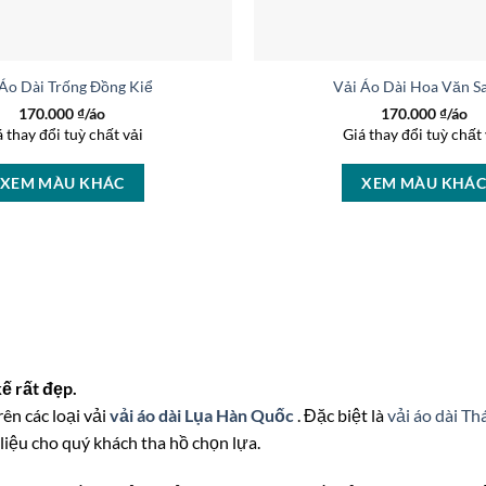
 Áo Dài Trống Đồng Kiểu Mới AD 16993
Vải Áo Dài Hoa Văn S
170.000
₫/áo
170.000
₫/áo
á thay đổi tuỳ chất vải
Giá thay đổi tuỳ chất 
XEM MÀU KHÁC
XEM MÀU KHÁ
ế rất đẹp.
rên các loại vải
vải áo dài Lụa Hàn Quốc
. Đặc biệt là
vải áo dài Th
liệu cho quý khách tha hồ chọn lựa.