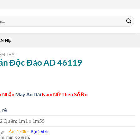
ÊN HỆ
ẰM THÁI
Văn Độc Đáo AD 46119
ó Nhận
May Áo Dài
Nam Nữ Theo Số Đo
, rẻ
 m2 Quần: 1m1 x 1m55
ung:
Áo: 170k
-
Bộ: 260k
m, mịn, co giãn.