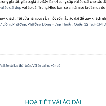
rọng giá tốt, giá rẻ, giá sỉ . Đây là nơi cung cấp vải áo dài cho các
ải áo dài đẹp
vải áo dài Trung Hiếu bạn sẽ an tâm sẽ là đã mua đư
 quý khách. Tại cửa hàng có sẵn một số mẫu áo dài để quý khách gh
n cư Đồng Phượng, Phường Đông Hưng Thuận, Quận 12 Tp.HCM
Đ
,
Vải áo dài lụa thái tuấn
,
Vải áo dài lụa vân gỗ
HOẠ TIẾT VẢI ÁO DÀI