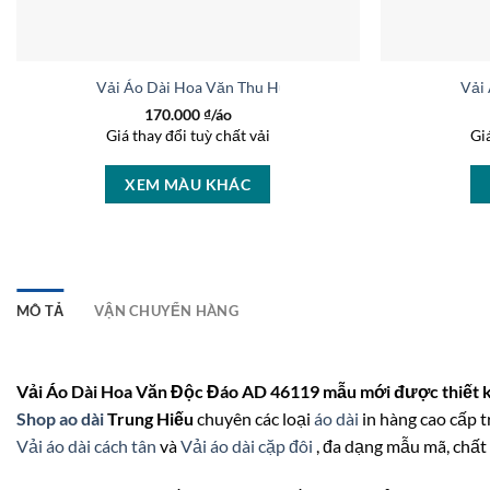
Vải Áo Dài Hoa Văn Thu Hút AD 46446
Vải
170.000
₫/áo
Giá thay đổi tuỳ chất vải
Gi
XEM MÀU KHÁC
MÔ TẢ
VẬN CHUYỂN HÀNG
Vải Áo Dài Hoa Văn Độc Đáo AD 46119 mẫu mới được thiết k
Shop ao dài
Trung Hiếu
chuyên các loại
áo dài
in hàng cao cấp t
Vải áo dài cách tân
và
Vải áo dài cặp đôi
, đa dạng mẫu mã, chất 