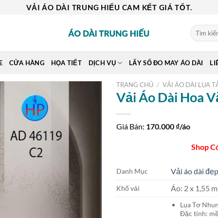
VẢI ÁO DÀI TRUNG HIẾU CAM KẾT GIÁ TỐT.
Tìm
kiếm:
E
CỬA HÀNG
HỌA TIẾT
DỊCH VỤ
LẤY SỐ ĐO MAY ÁO DÀI
LI
TRANG CHỦ
/
VẢI ÁO DÀI LỤA T
Vải Áo Dài Hoa 
Giá Bán:
170.000
₫/áo
Shop C
Vải áo dài đẹp
Danh Mục
Áo: 2 x 1,55
Khổ vải
Lụa Tơ Nh
Đặc tính: mề