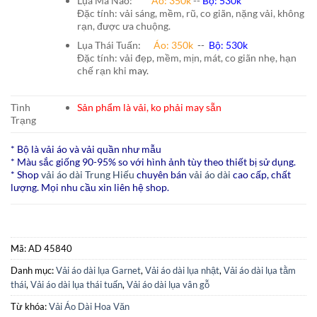
Lụa Mã Não:
Áo: 350k
--
Bộ: 530k
Đặc tính: vải sáng, mềm, rũ, co giãn, nặng vải, không
rạn, được ưa chuộng.
Lụa Thái Tuấn
:
Áo:
350k
--
Bộ:
530k
Đặc tính: vải đẹp, mềm, mịn, mát, co giãn nhẹ, hạn
chế rạn khi
may.
Tình
Sản phẩm là vải, ko phải may sẵn
Trạng
* Bộ là vải áo và vải quần như mẫu
* Màu sắc giống 90-95% so với hình ảnh tùy theo thiết bị sử dụng.
* Shop
vải áo dài Trung Hiếu
chuyên bán
vải áo dài
cao cấp, chất
lượng. Mọi nhu cầu xin liên hệ shop.
Mã:
AD 45840
Danh mục:
Vải áo dài lụa Garnet
,
Vải áo dài lụa nhật
,
Vải áo dài lụa tằm
thái
,
Vải áo dài lụa thái tuấn
,
Vải áo dài lụa vân gỗ
Từ khóa:
Vải Áo Dài Hoa Văn