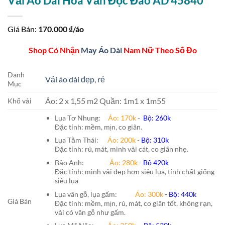
Vải Áo Dài Hoa Văn Độc Đáo AD 45840
Giá Bán:
170.000
₫/áo
Shop Có Nhận
May Áo Dài
Nam Nữ Theo Số Đo
Danh
Vải áo dài đẹp, rẻ
Mục
Áo: 2 x 1,55 m2 Quần: 1m1 x 1m55
Khổ vải
Lụa Tơ Nhung:
Áo: 170k
-
Bộ: 260k
Đặc tính: mềm, mịn, co giãn.
Lụa Tằm Thái:
Áo: 200k
-
Bộ: 310k
Đặc tính: rủ, mát, mình vải cát, co giãn nhẹ.
Bảo Anh:
Áo: 280k
-
Bộ 420k
Đặc tính: mình vải đẹp hơn siêu lụa, tính chất giống
siêu lụa
Lụa vân gỗ, lụa gấm:
Áo:
300k
-
Bộ:
440k
Giá Bán
Đặc tính: mềm, mịn, rủ, mát, co giãn tốt, không rạn,
vải có vân gỗ như gấm.