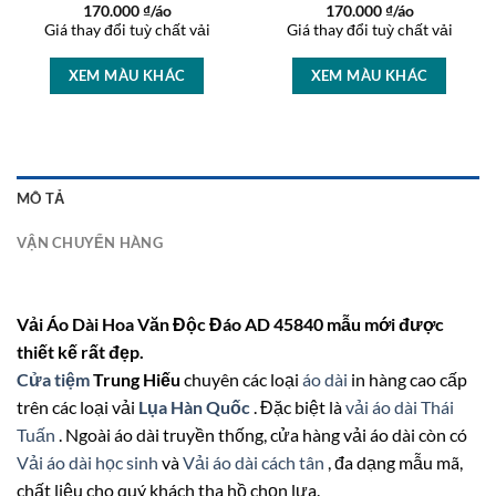
170.000
₫/áo
170.000
₫/áo
Giá thay đổi tuỳ chất vải
Giá thay đổi tuỳ chất vải
XEM MÀU KHÁC
XEM MÀU KHÁC
MÔ TẢ
VẬN CHUYỂN HÀNG
Vải Áo Dài Hoa Văn Độc Đáo AD 45840 mẫu mới được
thiết kế rất đẹp.
Cửa tiệm
Trung Hiếu
chuyên các loại
áo dài
in hàng cao cấp
trên các loại vải
Lụa Hàn Quốc
. Đặc biệt là
vải áo dài Thái
Tuấn
. Ngoài áo dài truyền thống, cửa hàng vải áo dài còn có
Vải áo dài học sinh
và
Vải áo dài cách tân
, đa dạng mẫu mã,
chất liệu cho quý khách tha hồ chọn lựa.