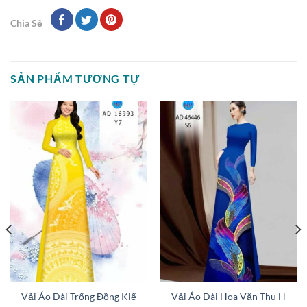
Chia Sẻ
SẢN PHẨM TƯƠNG TỰ
ng AD 46448
Vải Áo Dài Trống Đồng Kiểu Mới AD 16993
Vải Áo Dài Hoa Văn Thu Hút A