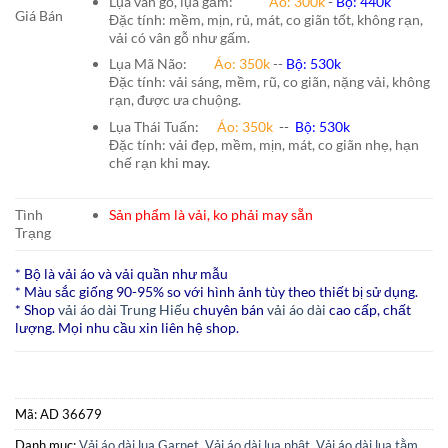
Lụa vân gỗ, lụa gấm:
Áo:
300k
-
Bộ:
440k
Giá Bán
Đặc tính: mềm, mịn, rủ, mát, co giãn tốt, không rạn,
vải có vân gỗ như gấm.
Lụa Mã Não:
Áo: 350k
--
Bộ: 530k
Đặc tính: vải sáng, mềm, rũ, co giãn, nặng vải, không
rạn, được ưa chuộng.
Lụa Thái Tuấn
:
Áo:
350k
--
Bộ:
530k
Đặc tính: vải đẹp, mềm, mịn, mát, co giãn nhẹ, hạn
chế rạn khi
may.
Tình
Sản phẩm là vải, ko phải may sẵn
Trạng
* Bộ là vải áo và vải quần như mẫu
* Màu sắc giống 90-95% so với hình ảnh tùy theo thiết bị sử dụng.
* Shop
vải áo dài Trung Hiếu
chuyên bán
vải áo dài
cao cấp, chất
lượng. Mọi nhu cầu xin liên hệ shop.
Mã:
AD 36679
Danh mục:
Vải áo dài lụa Garnet
,
Vải áo dài lụa nhật
,
Vải áo dài lụa tằm