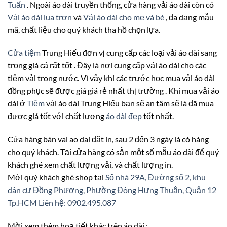
Tuấn
. Ngoài áo dài truyền thống, cửa hàng vải áo dài còn có
Vải áo dài lụa trơn
và
Vải áo dài cho mẹ và bé
, đa dạng mẫu
mã, chất liệu cho quý khách tha hồ chọn lựa.
Cửa tiệm
Trung Hiếu đơn vị cung cấp các loại vải áo dài sang
trọng giá cả rất tốt . Đây là nơi cung cấp vải áo dài cho các
tiệm vải trong nước. Vì vậy khi các trước học mua vải áo dài
đồng phục sẽ được giá giá rẻ nhất thị trường . Khi mua vải áo
dài ở
Tiệm
vải áo dài Trung Hiếu bạn sẽ an tâm sẽ là đã mua
được giá tốt với chất lượng
áo dài đẹp
tốt nhất.
Cửa hàng bán vai ao dai đặt in, sau 2 đến 3 ngày là có hàng
cho quý khách. Tại cửa hàng có sẵn một số mẫu áo dài để quý
khách ghé xem chất lượng vải, và chất lượng in.
Mời quý khách ghé shop tại
Số nhà 29A, Đường số 2, khu
dân cư Đồng Phượng, Phường Đông Hưng Thuận, Quận 12
Tp.HCM
Liên hệ: 0902.495.087
Mời xem thêm hoạ tiết khác trên áo dài :