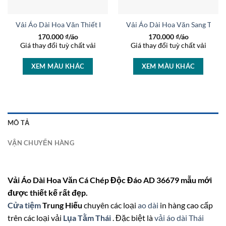
Mới AD 16993
Vải Áo Dài Hoa Văn Thiết Kế 2026 AD 46464
Vải Áo Dài Hoa Văn Sang Trọn
170.000
₫/áo
170.000
₫/áo
Giá thay đổi tuỳ chất vải
Giá thay đổi tuỳ chất vải
XEM MÀU KHÁC
XEM MÀU KHÁC
MÔ TẢ
VẬN CHUYỂN HÀNG
Vải Áo Dài Hoa Văn Cá Chép Độc Đáo AD 36679 mẫu mới
được thiết kế rất đẹp.
Cửa tiệm
Trung Hiếu
chuyên các loại
ao dài
in hàng cao cấp
trên các loại vải
Lụa Tằm Thái
. Đặc biệt là
vải áo dài Thái