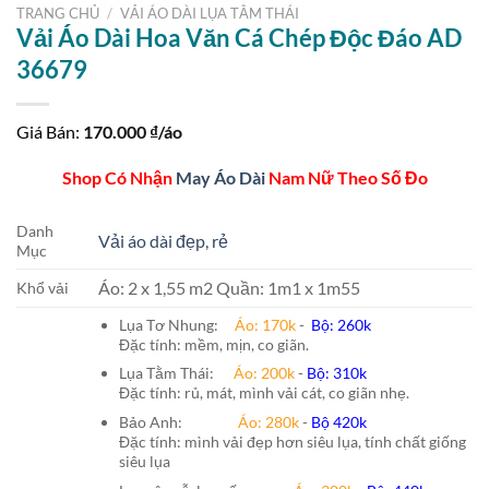
TRANG CHỦ
/
VẢI ÁO DÀI LỤA TẰM THÁI
Vải Áo Dài Hoa Văn Cá Chép Độc Đáo AD
36679
Giá Bán:
170.000
₫/áo
Shop Có Nhận
May Áo Dài
Nam Nữ Theo Số Đo
Danh
Vải áo dài đẹp, rẻ
Mục
Áo: 2 x 1,55 m2 Quần: 1m1 x 1m55
Khổ vải
Lụa Tơ Nhung:
Áo: 170k
-
Bộ: 260k
Đặc tính: mềm, mịn, co giãn.
Lụa Tằm Thái:
Áo: 200k
-
Bộ: 310k
Đặc tính: rủ, mát, mình vải cát, co giãn nhẹ.
Bảo Anh:
Áo: 280k
-
Bộ 420k
Đặc tính: mình vải đẹp hơn siêu lụa, tính chất giống
siêu lụa