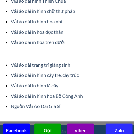
Vải áo dài hình Thiên Chúa
Vải áo dài in hình chữ thư pháp
Vải áo dài in hình hoa nhí
Vải áo dài in hoa dọc thân
Vải áo dài in hoa trên dưới
Vải áo dài trang trí giáng sinh
Vải áo dài in hình cây tre, cây trúc
Vải áo dài in hình lá cây
Vải áo dài in hình hoa Bồ Công Anh
Nguồn Vải Áo Dài Giá Sỉ
Facebook
Gọi
viber
Zalo
©2017
Vải áo dài Trung Hiếu