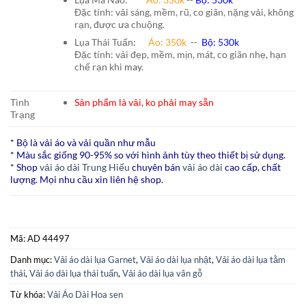
Đặc tính: vải sáng, mềm, rũ, co giãn, nặng vải, không
rạn, được ưa chuộng.
Lụa Thái Tuấn
:
Áo:
350k
--
Bộ:
530k
Đặc tính: vải đẹp, mềm, mịn, mát, co giãn nhẹ, hạn
chế rạn khi
may.
Tình
Sản phẩm là vải, ko phải may sẵn
Trạng
* Bộ là vải áo và vải quần như mẫu
* Màu sắc giống 90-95% so với hình ảnh tùy theo thiết bị sử dụng.
* Shop
vải áo dài Trung Hiếu
chuyên bán
vải áo dài
cao cấp, chất
lượng. Mọi nhu cầu xin liên hệ shop.
Mã:
AD 44497
Danh mục:
Vải áo dài lụa Garnet
,
Vải áo dài lụa nhật
,
Vải áo dài lụa tằm
thái
,
Vải áo dài lụa thái tuấn
,
Vải áo dài lụa vân gỗ
Từ khóa:
Vải Áo Dài Hoa sen