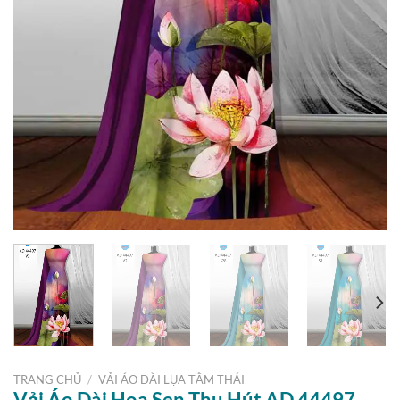
TRANG CHỦ
/
VẢI ÁO DÀI LỤA TẰM THÁI
Vải Áo Dài Hoa Sen Thu Hút AD 44497