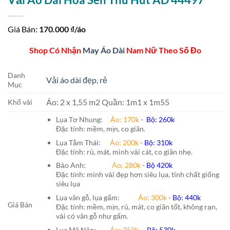
Giá Bán:
170.000
₫/áo
Shop Có Nhận
May Áo Dài
Nam Nữ Theo Số Đo
Danh
Vải áo dài đẹp, rẻ
Mục
Áo: 2 x 1,55 m2 Quần: 1m1 x 1m55
Khổ vải
Lụa Tơ Nhung:
Áo: 170k
-
Bộ: 260k
Đặc tính: mềm, mịn, co giãn.
Lụa Tằm Thái:
Áo: 200k
-
Bộ: 310k
Đặc tính: rủ, mát, mình vải cát, co giãn nhẹ.
Bảo Anh:
Áo: 280k
-
Bộ 420k
Đặc tính: mình vải đẹp hơn siêu lụa, tính chất giống
siêu lụa
Lụa vân gỗ, lụa gấm:
Áo:
300k
-
Bộ:
440k
Giá Bán
Đặc tính: mềm, mịn, rủ, mát, co giãn tốt, không rạn,
vải có vân gỗ như gấm.
Lụa Mã Não:
Áo: 350k
--
Bộ: 530k