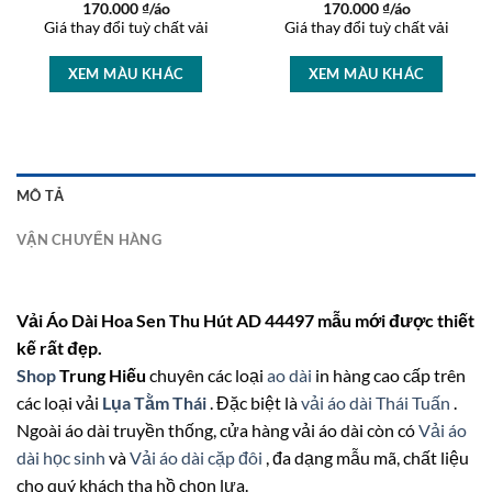
170.000
₫/áo
170.000
₫/áo
Giá thay đổi tuỳ chất vải
Giá thay đổi tuỳ chất vải
XEM MÀU KHÁC
XEM MÀU KHÁC
MÔ TẢ
VẬN CHUYỂN HÀNG
Vải Áo Dài Hoa Sen Thu Hút AD 44497 mẫu mới được thiết
kế rất đẹp.
Shop
Trung Hiếu
chuyên các loại
ao dài
in hàng cao cấp trên
các loại vải
Lụa Tằm Thái
. Đặc biệt là
vải áo dài Thái Tuấn
.
Ngoài áo dài truyền thống, cửa hàng vải áo dài còn có
Vải áo
dài học sinh
và
Vải áo dài cặp đôi
, đa dạng mẫu mã, chất liệu
cho quý khách tha hồ chọn lựa.