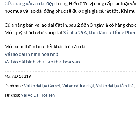
Cửa hàng vải áo dài đẹp
Trung Hiếu đơn vị cung cấp các loại vải
học mua vải áo dài đồng phục sẽ được giá giá cả rất tốt . Khi mu
Cửa hàng bán vai ao dai đặt in, sau 2 đến 3 ngày là có hàng cho
Mời quý khách ghé shop tại
Số nhà 29A, khu dân cư Đồng Ph
Mời xem thêm hoạ tiết khác trên áo dài :
Vải áo dài in hình hoa nhỏ
Vải áo dài hình khối lập thể, hoa văn
Mã:
AD 16219
Danh mục:
Vải áo dài lụa Garnet
,
Vải áo dài lụa nhật
,
Vải áo dài lụa tằm thái
Từ khóa:
Vải Áo Dài Hoa sen