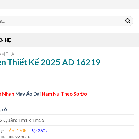
ÊN HỆ
ẰM THÁI
en Thiết Kế 2025 AD 16219
ó Nhận
May Áo Dài
Nam Nữ Theo Số Đo
, rẻ
 m2 Quần: 1m1 x 1m55
ung:
Áo: 170k
-
Bộ: 260k
m, mịn, co giãn.