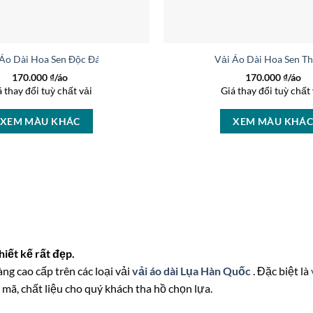
 Áo Dài Hoa Sen Độc Đáo AD 46465
Vải Áo Dài Hoa Sen T
170.000
₫/áo
170.000
₫/áo
á thay đổi tuỳ chất vải
Giá thay đổi tuỳ chất 
XEM MÀU KHÁC
XEM MÀU KHÁ
iết kế rất đẹp.
àng cao cấp trên các loại vải
vải áo dài Lụa Hàn Quốc
. Đặc biệt là
mã, chất liệu cho quý khách tha hồ chọn lựa.