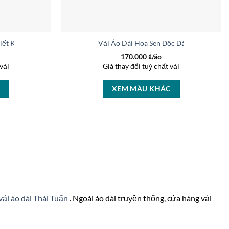
hiết Kế 2026 AD 36976
Vải Áo Dài Hoa Sen Độc Đáo AD 46400
170.000
₫/áo
vải
Giá thay đổi tuỳ chất vải
C
XEM MÀU KHÁC
vải áo dài Thái Tuấn
. Ngoài áo dài truyền thống, cửa hàng vải