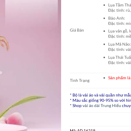
Lụa Tằm T
Đặc tính: rủ,
Bảo A
Đặc tính: mì
Giá Bán
Lụa vân gỗ, 
Đặc tính: mề
Lụa Mã N
Đặc tính: vả
Lụa Thái Tu
Đặc tính: vả
Sản phẩm là 
Tình Trạng
* Bộ là vải áo và vải quần như mẫ
* Màu sắc giống 90-95% so với hìn
* Shop
vải áo dài Trung Hiếu
chuy
Mã:
AD 16219