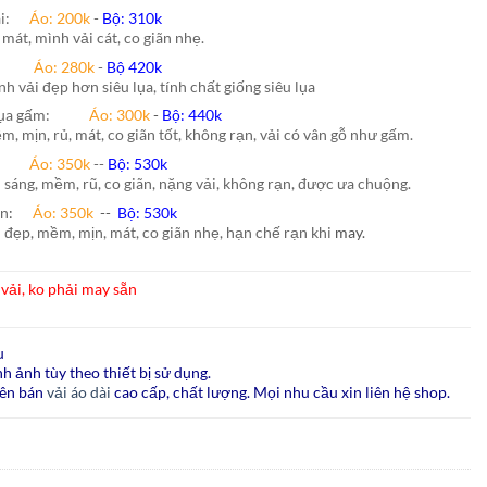
hái:
Áo: 200k
-
Bộ: 310k
 mát, mình vải cát, co giãn nhẹ.
nh:
Áo: 280k
-
Bộ 420k
nh vải đẹp hơn siêu lụa, tính chất giống siêu lụa
lụa gấm:
Áo:
300k
-
Bộ:
440k
m, mịn, rủ, mát, co giãn tốt, không rạn, vải có vân gỗ như gấm.
ão:
Áo: 350k
--
Bộ: 530k
i sáng, mềm, rũ, co giãn, nặng vải, không rạn, được ưa chuộng.
ấn
:
Áo:
350k
--
Bộ:
530k
i đẹp, mềm, mịn, mát, co giãn nhẹ, hạn chế rạn khi
may.
vải, ko phải may sẵn
u
h ảnh tùy theo thiết bị sử dụng.
ên bán
vải áo dài
cao cấp, chất lượng. Mọi nhu cầu xin liên hệ shop.