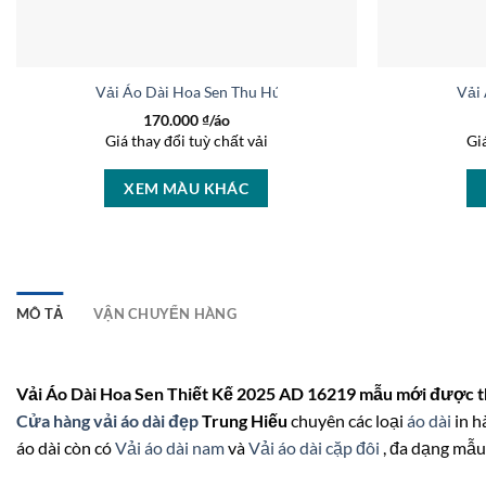
Vải Áo Dài Hoa Sen Thu Hút AD 27168
Vải
170.000
₫/áo
Giá thay đổi tuỳ chất vải
Gi
XEM MÀU KHÁC
MÔ TẢ
VẬN CHUYỂN HÀNG
Vải Áo Dài Hoa Sen Thiết Kế 2025 AD 16219 mẫu mới được th
Cửa hàng vải áo dài đẹp
Trung Hiếu
chuyên các loại
áo dài
in h
áo dài còn có
Vải áo dài nam
và
Vải áo dài cặp đôi
, đa dạng mẫu 