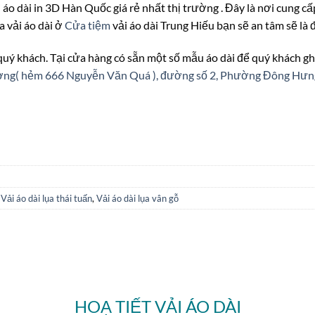
 áo dài in 3D Hàn Quốc giá rẻ nhất thị trường . Đây là nơi cung cấp
a vải áo dài ở
Cửa tiệm
vải áo dài Trung Hiếu bạn sẽ an tâm sẽ là
 quý khách. Tại cửa hàng có sẵn một số mẫu áo dài để quý khách gh
ượng( hẻm 666 Nguyễn Văn Quá ), đường số 2, Phường Đông Hư
,
Vải áo dài lụa thái tuấn
,
Vải áo dài lụa vân gỗ
HOẠ TIẾT VẢI ÁO DÀI