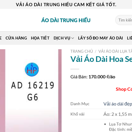
VẢI ÁO DÀI TRUNG HIẾU CAM KẾT GIÁ TỐT.
Tìm
kiếm:
E
CỬA HÀNG
HỌA TIẾT
DỊCH VỤ
LẤY SỐ ĐO MAY ÁO DÀI
LI
TRANG CHỦ
/
VẢI ÁO DÀI LỤA T
Vải Áo Dài Hoa S
Giá Bán:
170.000
₫/áo
Shop C
Vải áo dài đẹp
Danh Mục
Áo: 2 x 1,55
Khổ vải
Lụa Tơ Nh
Đặc tính: mề