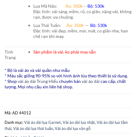
Lụa Mã Não:
Áo: 350k
--
Bộ: 530k
Đặc tính: vải sáng, mềm, rũ, co giãn, nặng vải, không
rạn, được ưa chuộng.
Lụa Thái Tuấn
:
Áo:
350k
--
Bộ:
530k
Đặc tính: vải đẹp, mềm, mịn, mát, co giãn nhẹ, hạn
chế rạn khi
may.
Tình
Sản phẩm là vải, ko phải may sẵn
Trạng
* Bộ là vải áo và vải quần như mẫu
* Màu sắc giống 90-95% so với hình ảnh tùy theo thiết bị sử dụng.
* Shop
vải áo dài Trung Hiếu
chuyên bán
vải áo dài
cao cấp, chất
lượng. Mọi nhu cầu xin liên hệ shop.
Mã:
AD 44012
Danh mục:
Vải áo dài lụa Garnet
,
Vải áo dài lụa nhật
,
Vải áo dài lụa tằm
thái
,
Vải áo dài lụa thái tuấn
,
Vải áo dài lụa vân gỗ