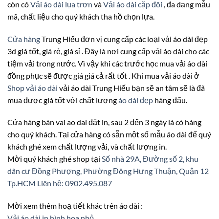
còn có
Vải áo dài lụa trơn
và
Vải áo dài cặp đôi
, đa dạng mẫu
mã, chất liệu cho quý khách tha hồ chọn lựa.
Cửa hàng
Trung Hiếu đơn vị cung cấp các loại vải áo dài đẹp
3d giá tốt, giá rẻ, giá sỉ . Đây là nơi cung cấp vải áo dài cho các
tiệm vải trong nước. Vì vậy khi các trước học mua vải áo dài
đồng phục sẽ được giá giá cả rất tốt . Khi mua vải áo dài ở
Shop vải áo dài
vải áo dài Trung Hiếu bạn sẽ an tâm sẽ là đã
mua được giá tốt với chất lượng
áo dài đẹp
hàng đẩu.
Cửa hàng bán vai ao dai đặt in, sau 2 đến 3 ngày là có hàng
cho quý khách. Tại cửa hàng có sẵn một số mẫu áo dài để quý
khách ghé xem chất lượng vải, và chất lượng in.
Mời quý khách ghé shop tại
Số nhà 29A, Đường số 2, khu
dân cư Đồng Phượng, Phường Đông Hưng Thuận, Quận 12
Tp.HCM
Liên hệ: 0902.495.087
Mời xem thêm hoạ tiết khác trên áo dài :
Vải áo dài in hình hoa nhỏ