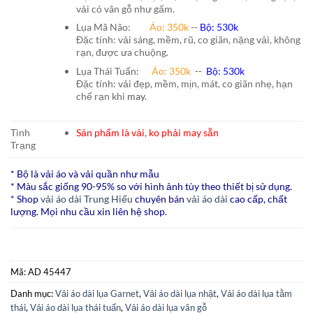
vải có vân gỗ như gấm.
Lụa Mã Não:
Áo: 350k
--
Bộ: 530k
Đặc tính: vải sáng, mềm, rũ, co giãn, nặng vải, không
rạn, được ưa chuộng.
Lụa Thái Tuấn
:
Áo:
350k
--
Bộ:
530k
Đặc tính: vải đẹp, mềm, mịn, mát, co giãn nhẹ, hạn
chế rạn khi
may.
Tình
Sản phẩm là vải, ko phải may sẵn
Trạng
* Bộ là vải áo và vải quần như mẫu
* Màu sắc giống 90-95% so với hình ảnh tùy theo thiết bị sử dụng.
* Shop
vải áo dài Trung Hiếu
chuyên bán
vải áo dài
cao cấp, chất
lượng. Mọi nhu cầu xin liên hệ shop.
Mã:
AD 45447
Danh mục:
Vải áo dài lụa Garnet
,
Vải áo dài lụa nhật
,
Vải áo dài lụa tằm
thái
,
Vải áo dài lụa thái tuấn
,
Vải áo dài lụa vân gỗ