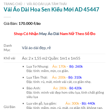
TRANG CHỦ
/
VẢI ÁO DÀI LỤA TẰM THÁI
Vải Áo Dài Hoa Sen Kiểu Mới AD 45447
Giá Bán:
170.000
₫/áo
Shop Có Nhận
May Áo Dài
Nam Nữ Theo Số Đo
Danh
Vải áo dài đẹp, rẻ
Mục
Áo: 2 x 1,55 m2 Quần: 1m1 x 1m55
Khổ vải
Lụa Tơ Nhung:
Áo: 170k
-
Bộ: 260k
Đặc tính: mềm, mịn, co giãn.
Lụa Tằm Thái:
Áo: 200k
-
Bộ: 310k
Đặc tính: rủ, mát, mình vải cát, co giãn nhẹ.
Bảo Anh:
Áo: 280k
-
Bộ 420k
Đặc tính: mình vải đẹp hơn siêu lụa, tính chất giống
siêu lụa
Lụa vân gỗ, lụa gấm:
Áo:
300k
-
Bộ:
440k
Giá Bán
Đặc tính: mềm, mịn, rủ, mát, co giãn tốt, không rạn,