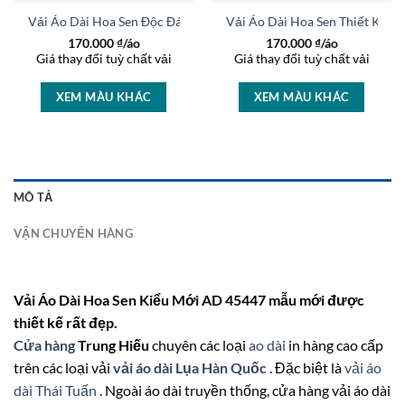
AD 27168
Vải Áo Dài Hoa Sen Độc Đáo AD 46400
Vải Áo Dài Hoa Sen Thiết Kế 
170.000
₫/áo
170.000
₫/áo
Giá thay đổi tuỳ chất vải
Giá thay đổi tuỳ chất vải
XEM MÀU KHÁC
XEM MÀU KHÁC
MÔ TẢ
VẬN CHUYỂN HÀNG
Vải Áo Dài Hoa Sen Kiểu Mới AD 45447 mẫu mới được
thiết kế rất đẹp.
Cửa hàng
Trung Hiếu
chuyên các loại
ao dài
in hàng cao cấp
trên các loại vải
vải áo dài Lụa Hàn Quốc
. Đặc biệt là
vải áo
dài Thái Tuấn
. Ngoài áo dài truyền thống, cửa hàng vải áo dài