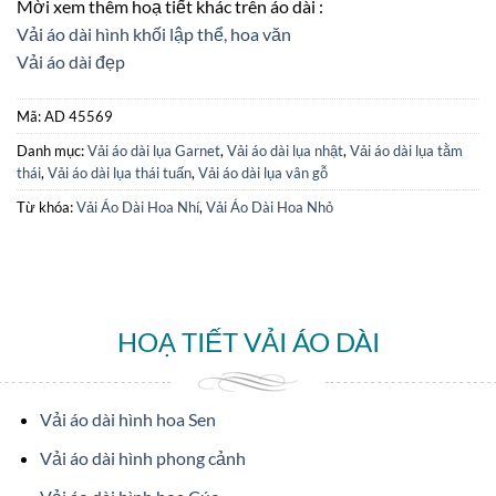
Mời xem thêm hoạ tiết khác trên áo dài :
Vải áo dài hình khối lập thể, hoa văn
Vải áo dài đẹp
Mã:
AD 45569
Danh mục:
Vải áo dài lụa Garnet
,
Vải áo dài lụa nhật
,
Vải áo dài lụa tằm
thái
,
Vải áo dài lụa thái tuấn
,
Vải áo dài lụa vân gỗ
Từ khóa:
Vải Áo Dài Hoa Nhí
,
Vải Áo Dài Hoa Nhỏ
HOẠ TIẾT VẢI ÁO DÀI
Vải áo dài hình hoa Sen
Vải áo dài hình phong cảnh