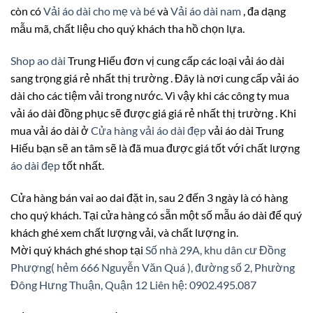
còn có
Vải áo dài cho mẹ và bé
và
Vải áo dài nam
, đa dạng
mẫu mã, chất liệu cho quý khách tha hồ chọn lựa.
Shop ao dài
Trung Hiếu đơn vị cung cấp các loại vải áo dài
sang trọng giá rẻ nhất thị trường . Đây là nơi cung cấp vải áo
dài cho các tiệm vải trong nước. Vì vậy khi các công ty mua
vải áo dài đồng phục sẽ được giá giá rẻ nhất thị trường . Khi
mua vải áo dài ở
Cửa hàng vải áo dài đẹp
vải áo dài Trung
Hiếu bạn sẽ an tâm sẽ là đã mua được giá tốt với chất lượng
áo dài đẹp
tốt nhất.
Cửa hàng bán vai ao dai đặt in, sau 2 đến 3 ngày là có hàng
cho quý khách. Tại cửa hàng có sẵn một số mẫu áo dài để quý
khách ghé xem chất lượng vải, và chất lượng in.
Mời quý khách ghé shop tại
Số nhà 29A, khu dân cư Đồng
Phượng( hẻm 666 Nguyễn Văn Quá ), đường số 2, Phường
Đông Hưng Thuận, Quận 12
Liên hệ: 0902.495.087