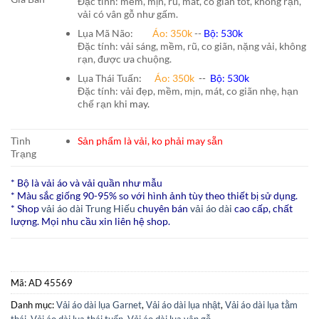
Đặc tính: mềm, mịn, rủ, mát, co giãn tốt, không rạn,
vải có vân gỗ như gấm.
Lụa Mã Não:
Áo: 350k
--
Bộ: 530k
Đặc tính: vải sáng, mềm, rũ, co giãn, nặng vải, không
rạn, được ưa chuộng.
Lụa Thái Tuấn
:
Áo:
350k
--
Bộ:
530k
Đặc tính: vải đẹp, mềm, mịn, mát, co giãn nhẹ, hạn
chế rạn khi
may.
Tình
Sản phẩm là vải, ko phải may sẵn
Trạng
* Bộ là vải áo và vải quần như mẫu
* Màu sắc giống 90-95% so với hình ảnh tùy theo thiết bị sử dụng.
* Shop
vải áo dài Trung Hiếu
chuyên bán
vải áo dài
cao cấp, chất
lượng. Mọi nhu cầu xin liên hệ shop.
Mã:
AD 45569
Danh mục:
Vải áo dài lụa Garnet
,
Vải áo dài lụa nhật
,
Vải áo dài lụa tằm
thái
,
Vải áo dài lụa thái tuấn
,
Vải áo dài lụa vân gỗ