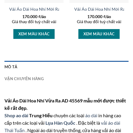
i AD 36519
Vải Áo Dài Hoa Nhí Mới Ra AD 26810
Vải Áo Dài Hoa Nhí Mới Ra AD
170.000
₫/áo
170.000
₫/áo
Giá thay đổi tuỳ chất vải
Giá thay đổi tuỳ chất vải
XEM MÀU KHÁC
XEM MÀU KHÁC
MÔ TẢ
VẬN CHUYỂN HÀNG
Vải Áo Dài Hoa Nhí Vừa Ra AD 45569 mẫu mới được thiết
kế rất đẹp.
Shop ao dài
Trung Hiếu
chuyên các loại
áo dài
in hàng cao
cấp trên các loại vải
Lụa Hàn Quốc
. Đặc biệt là
vải áo dài
Thái Tuấn
. Ngoài áo dài truyền thống, cửa hàng vải áo dài