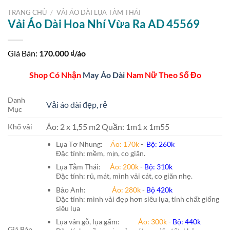
TRANG CHỦ
/
VẢI ÁO DÀI LỤA TẰM THÁI
Vải Áo Dài Hoa Nhí Vừa Ra AD 45569
Giá Bán:
170.000
₫/áo
Shop Có Nhận
May Áo Dài
Nam Nữ Theo Số Đo
Danh
Vải áo dài đẹp, rẻ
Mục
Áo: 2 x 1,55 m2 Quần: 1m1 x 1m55
Khổ vải
Lụa Tơ Nhung:
Áo: 170k
-
Bộ: 260k
Đặc tính: mềm, mịn, co giãn.
Lụa Tằm Thái:
Áo: 200k
-
Bộ: 310k
Đặc tính: rủ, mát, mình vải cát, co giãn nhẹ.
Bảo Anh:
Áo: 280k
-
Bộ 420k
Đặc tính: mình vải đẹp hơn siêu lụa, tính chất giống
siêu lụa
Lụa vân gỗ, lụa gấm:
Áo:
300k
-
Bộ:
440k
Giá Bán