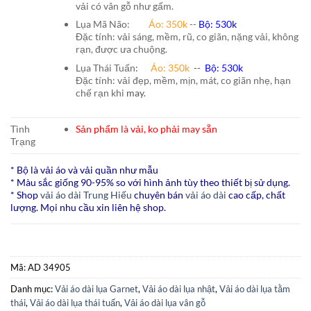
vải có vân gỗ như gấm.
Lụa Mã Não:
Áo: 350k
--
Bộ: 530k
Đặc tính: vải sáng, mềm, rũ, co giãn, nặng vải, không
rạn, được ưa chuộng.
Lụa Thái Tuấn
:
Áo:
350k
--
Bộ:
530k
Đặc tính: vải đẹp, mềm, mịn, mát, co giãn nhẹ, hạn
chế rạn khi
may.
Tình
Sản phẩm là vải, ko phải may sẵn
Trạng
* Bộ là vải áo và vải quần như mẫu
* Màu sắc giống 90-95% so với hình ảnh tùy theo thiết bị sử dụng.
* Shop
vải áo dài Trung Hiếu
chuyên bán
vải áo dài
cao cấp, chất
lượng. Mọi nhu cầu xin liên hệ shop.
Mã:
AD 34905
Danh mục:
Vải áo dài lụa Garnet
,
Vải áo dài lụa nhật
,
Vải áo dài lụa tằm
thái
,
Vải áo dài lụa thái tuấn
,
Vải áo dài lụa vân gỗ