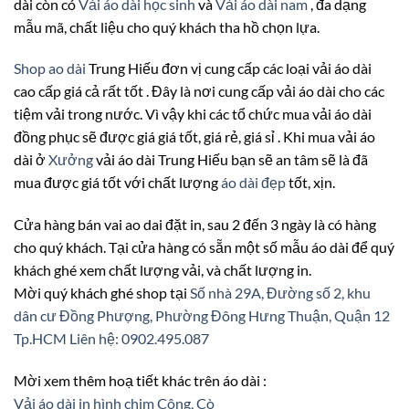
dài còn có
Vải áo dài học sinh
và
Vải áo dài nam
, đa dạng
mẫu mã, chất liệu cho quý khách tha hồ chọn lựa.
Shop ao dài
Trung Hiếu đơn vị cung cấp các loại vải áo dài
cao cấp giá cả rất tốt . Đây là nơi cung cấp vải áo dài cho các
tiệm vải trong nước. Vì vậy khi các tổ chức mua vải áo dài
đồng phục sẽ được giá giá tốt, giá rẻ, giá sỉ . Khi mua vải áo
dài ở
Xưởng
vải áo dài Trung Hiếu bạn sẽ an tâm sẽ là đã
mua được giá tốt với chất lượng
áo dài đẹp
tốt, xịn.
Cửa hàng bán vai ao dai đặt in, sau 2 đến 3 ngày là có hàng
cho quý khách. Tại cửa hàng có sẵn một số mẫu áo dài để quý
khách ghé xem chất lượng vải, và chất lượng in.
Mời quý khách ghé shop tại
Số nhà 29A, Đường số 2, khu
dân cư Đồng Phượng, Phường Đông Hưng Thuận, Quận 12
Tp.HCM
Liên hệ: 0902.495.087
Mời xem thêm hoạ tiết khác trên áo dài :
Vải áo dài in hình chim Công, Cò