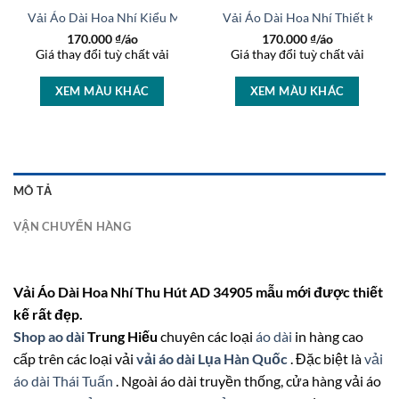
AD 46004
Vải Áo Dài Hoa Nhí Kiểu Mới AD 36519
Vải Áo Dài Hoa Nhí Thiết Kế 
170.000
₫/áo
170.000
₫/áo
Giá thay đổi tuỳ chất vải
Giá thay đổi tuỳ chất vải
XEM MÀU KHÁC
XEM MÀU KHÁC
MÔ TẢ
VẬN CHUYỂN HÀNG
Vải Áo Dài Hoa Nhí Thu Hút AD 34905 mẫu mới được thiết
kế rất đẹp.
Shop ao dài
Trung Hiếu
chuyên các loại
áo dài
in hàng cao
cấp trên các loại vải
vải áo dài Lụa Hàn Quốc
. Đặc biệt là
vải
áo dài Thái Tuấn
. Ngoài áo dài truyền thống, cửa hàng vải áo