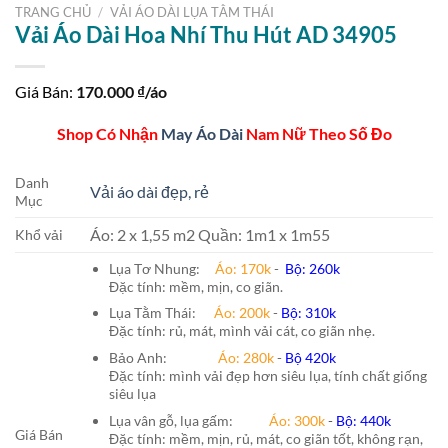
TRANG CHỦ
/
VẢI ÁO DÀI LỤA TẰM THÁI
Vải Áo Dài Hoa Nhí Thu Hút AD 34905
Giá Bán:
170.000
₫/áo
Shop Có Nhận
May Áo Dài
Nam Nữ Theo Số Đo
Danh
Vải áo dài đẹp, rẻ
Mục
Áo: 2 x 1,55 m2 Quần: 1m1 x 1m55
Khổ vải
Lụa Tơ Nhung:
Áo: 170k
-
Bộ: 260k
Đặc tính: mềm, mịn, co giãn.
Lụa Tằm Thái:
Áo: 200k
-
Bộ: 310k
Đặc tính: rủ, mát, mình vải cát, co giãn nhẹ.
Bảo Anh:
Áo: 280k
-
Bộ 420k
Đặc tính: mình vải đẹp hơn siêu lụa, tính chất giống
siêu lụa
Lụa vân gỗ, lụa gấm:
Áo:
300k
-
Bộ:
440k
Giá Bán
Đặc tính: mềm, mịn, rủ, mát, co giãn tốt, không rạn,