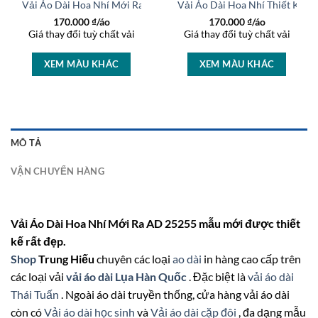
AD 46004
Vải Áo Dài Hoa Nhí Mới Ra AD 26810
Vải Áo Dài Hoa Nhí Thiết Kế 
170.000
₫/áo
170.000
₫/áo
Giá thay đổi tuỳ chất vải
Giá thay đổi tuỳ chất vải
XEM MÀU KHÁC
XEM MÀU KHÁC
MÔ TẢ
VẬN CHUYỂN HÀNG
Vải Áo Dài Hoa Nhí Mới Ra AD 25255 mẫu mới được thiết
kế rất đẹp.
Shop
Trung Hiếu
chuyên các loại
ao dài
in hàng cao cấp trên
các loại vải
vải áo dài Lụa Hàn Quốc
. Đặc biệt là
vải áo dài
Thái Tuấn
. Ngoài áo dài truyền thống, cửa hàng vải áo dài
còn có
Vải áo dài học sinh
và
Vải áo dài cặp đôi
, đa dạng mẫu