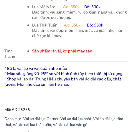
Lụa Mã Não:
Áo: 350k
--
Bộ: 530k
Đặc tính: vải sáng, mềm, rũ, co giãn, nặng vải, không
rạn, được ưa chuộng.
Lụa Thái Tuấn
:
Áo:
350k
--
Bộ:
530k
Đặc tính: vải đẹp, mềm, mịn, mát, co giãn nhẹ, hạn
chế rạn khi
may.
Tình
Sản phẩm là vải, ko phải may sẵn
Trạng
* Bộ là vải áo và vải quần như mẫu
* Màu sắc giống 90-95% so với hình ảnh tùy theo thiết bị sử dụng.
* Shop
vải áo dài Trung Hiếu
chuyên bán
vải áo dài
cao cấp, chất
lượng. Mọi nhu cầu xin liên hệ shop.
Mã:
AD 25255
Danh mục:
Vải áo dài lụa Garnet
,
Vải áo dài lụa nhật
,
Vải áo dài lụa tằm
thái
,
Vải áo dài lụa thái tuấn
,
Vải áo dài lụa vân gỗ