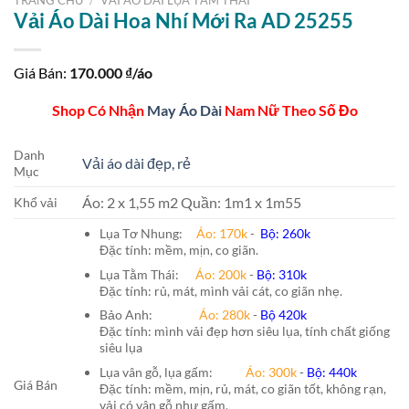
Vải Áo Dài Hoa Nhí Mới Ra AD 25255
Giá Bán:
170.000
₫/áo
Shop Có Nhận
May Áo Dài
Nam Nữ Theo Số Đo
Danh
Vải áo dài đẹp, rẻ
Mục
Áo: 2 x 1,55 m2 Quần: 1m1 x 1m55
Khổ vải
Lụa Tơ Nhung:
Áo: 170k
-
Bộ: 260k
Đặc tính: mềm, mịn, co giãn.
Lụa Tằm Thái:
Áo: 200k
-
Bộ: 310k
Đặc tính: rủ, mát, mình vải cát, co giãn nhẹ.
Bảo Anh:
Áo: 280k
-
Bộ 420k
Đặc tính: mình vải đẹp hơn siêu lụa, tính chất giống
siêu lụa
Lụa vân gỗ, lụa gấm:
Áo:
300k
-
Bộ:
440k
Giá Bán
Đặc tính: mềm, mịn, rủ, mát, co giãn tốt, không rạn,
vải có vân gỗ như gấm.