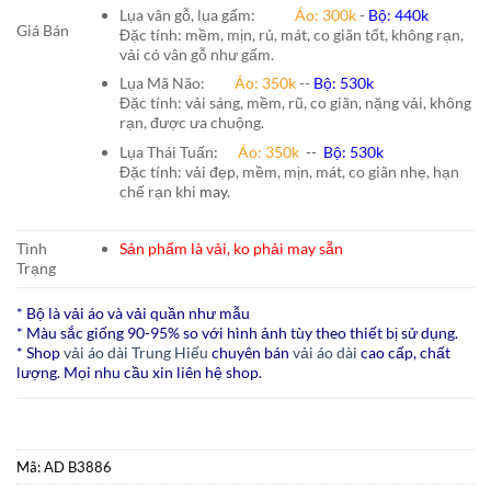
Lụa vân gỗ, lụa gấm:
Áo:
300k
-
Bộ:
440k
Giá Bán
Đặc tính: mềm, mịn, rủ, mát, co giãn tốt, không rạn,
vải có vân gỗ như gấm.
Lụa Mã Não:
Áo: 350k
--
Bộ: 530k
Đặc tính: vải sáng, mềm, rũ, co giãn, nặng vải, không
rạn, được ưa chuộng.
Lụa Thái Tuấn
:
Áo:
350k
--
Bộ:
530k
Đặc tính: vải đẹp, mềm, mịn, mát, co giãn nhẹ, hạn
chế rạn khi
may.
Tình
Sản phẩm là vải, ko phải may sẵn
Trạng
* Bộ là vải áo và vải quần như mẫu
* Màu sắc giống 90-95% so với hình ảnh tùy theo thiết bị sử dụng.
* Shop
vải áo dài Trung Hiếu
chuyên bán
vải áo dài
cao cấp, chất
lượng. Mọi nhu cầu xin liên hệ shop.
Mã:
AD B3886