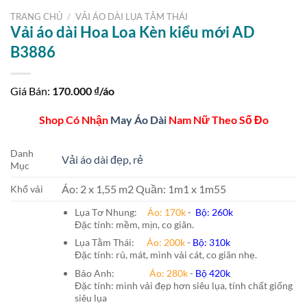
TRANG CHỦ
/
VẢI ÁO DÀI LỤA TẰM THÁI
Vải áo dài Hoa Loa Kèn kiểu mới AD
B3886
Giá Bán:
170.000
₫/áo
Shop Có Nhận
May Áo Dài
Nam Nữ Theo Số Đo
Danh
Vải áo dài đẹp, rẻ
Mục
Áo: 2 x 1,55 m2 Quần: 1m1 x 1m55
Khổ vải
Lụa Tơ Nhung:
Áo: 170k
-
Bộ: 260k
Đặc tính: mềm, mịn, co giãn.
Lụa Tằm Thái:
Áo: 200k
-
Bộ: 310k
Đặc tính: rủ, mát, mình vải cát, co giãn nhẹ.
Bảo Anh:
Áo: 280k
-
Bộ 420k
Đặc tính: mình vải đẹp hơn siêu lụa, tính chất giống
siêu lụa