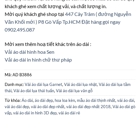
khách ghé xem chất lượng vải, và chất lượng in.
Mời quý khách ghé shop tại
447 Cây Trâm ( đường Nguyễn
Văn Khối mới ) P8 Gò Vấp Tp.HCM
Đặt hàng gọi ngay
0902.495.087
Mời xem thêm hoạ tiết khác trên áo dài :
Vải áo dài hình hoa Sen
Vải áo dài in hình chữ thư pháp
Mã:
AD B3886
Danh mục:
Vải áo dài lụa Garnet
,
Vải áo dài lụa nhật
,
Vải áo dài lụa tằm
thái
,
Vải áo dài lụa thái tuấn
,
Vải áo dài lụa vân gỗ
Từ khóa:
Áo dài
,
áo dài đẹp
,
hoa loa kèn
,
mẫu áo dài thịnh nhất
,
vải áo dài
,
vải áo dài đẹp
,
vải áo dài đẹp nhất
,
vải áo dài đẹp nhất 2018
,
Vải áo dài gò
vấp
,
vải áo dài in hình 3D đẹp
,
vải áo dài rẻ