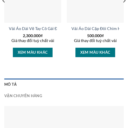
h Sang Trọng AD V26080
Vải Áo Dài Vẽ Tay Cô Gái Đánh Đàn Thu Hút AD V26119
Vải Áo Dài Cặp Đôi Chim Hạc
2,300.000
₫
500.000
₫
Giá thay đổi tuỳ chất vải
Giá thay đổi tuỳ chất vải
XEM MÀU KHÁC
XEM MÀU KHÁC
MÔ TẢ
VẬN CHUYỂN HÀNG