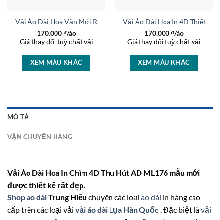
 Thiết Kế 2026 AD ML412
Vải Áo Dài Hoa Văn Mới Ra AD LY421
Vải Áo Dài Hoa In 4D Thiết Kế
170.000
₫/áo
170.000
₫/áo
Giá thay đổi tuỳ chất vải
Giá thay đổi tuỳ chất vải
XEM MÀU KHÁC
XEM MÀU KHÁC
MÔ TẢ
VẬN CHUYỂN HÀNG
Vải Áo Dài Hoa In Chìm 4D Thu Hút AD ML176 mẫu mới
được thiết kế rất đẹp.
Shop ao dài
Trung Hiếu
chuyên các loại
ao dài
in hàng cao
cấp trên các loại vải
vải áo dài Lụa Hàn Quốc
. Đặc biệt là
vải