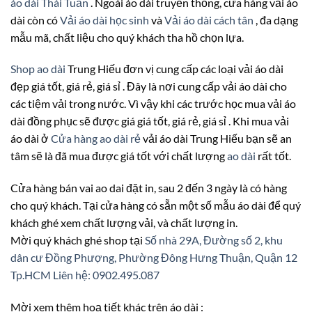
áo dài Thái Tuấn
. Ngoài áo dài truyền thống, cửa hàng vải áo
dài còn có
Vải áo dài học sinh
và
Vải áo dài cách tân
, đa dạng
mẫu mã, chất liệu cho quý khách tha hồ chọn lựa.
Shop ao dài
Trung Hiếu đơn vị cung cấp các loại vải áo dài
đẹp giá tốt, giá rẻ, giá sỉ . Đây là nơi cung cấp vải áo dài cho
các tiệm vải trong nước. Vì vậy khi các trước học mua vải áo
dài đồng phục sẽ được giá giá tốt, giá rẻ, giá sỉ . Khi mua vải
áo dài ở
Cửa hàng ao dài rẻ
vải áo dài Trung Hiếu bạn sẽ an
tâm sẽ là đã mua được giá tốt với chất lượng
ao dài
rất tốt.
Cửa hàng bán vai ao dai đặt in, sau 2 đến 3 ngày là có hàng
cho quý khách. Tại cửa hàng có sẵn một số mẫu áo dài để quý
khách ghé xem chất lượng vải, và chất lượng in.
Mời quý khách ghé shop tại
Số nhà 29A, Đường số 2, khu
dân cư Đồng Phượng, Phường Đông Hưng Thuận, Quận 12
Tp.HCM
Liên hệ: 0902.495.087
Mời xem thêm hoạ tiết khác trên áo dài :