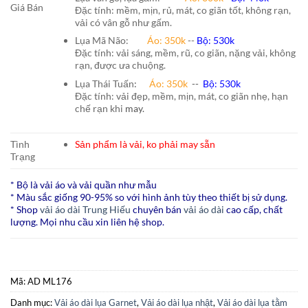
Giá Bán
Đặc tính: mềm, mịn, rủ, mát, co giãn tốt, không rạn,
vải có vân gỗ như gấm.
Lụa Mã Não:
Áo: 350k
--
Bộ: 530k
Đặc tính: vải sáng, mềm, rũ, co giãn, nặng vải, không
rạn, được ưa chuộng.
Lụa Thái Tuấn
:
Áo:
350k
--
Bộ:
530k
Đặc tính: vải đẹp, mềm, mịn, mát, co giãn nhẹ, hạn
chế rạn khi
may.
Tình
Sản phẩm là vải, ko phải may sẵn
Trạng
* Bộ là vải áo và vải quần như mẫu
* Màu sắc giống 90-95% so với hình ảnh tùy theo thiết bị sử dụng.
* Shop
vải áo dài Trung Hiếu
chuyên bán
vải áo dài
cao cấp, chất
lượng. Mọi nhu cầu xin liên hệ shop.
Mã:
AD ML176
Danh mục:
Vải áo dài lụa Garnet
,
Vải áo dài lụa nhật
,
Vải áo dài lụa tằm