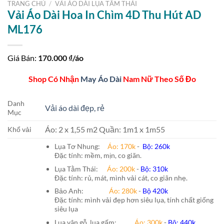
TRANG CHỦ
/
VẢI ÁO DÀI LỤA TẰM THÁI
Vải Áo Dài Hoa In Chìm 4D Thu Hút AD
ML176
Giá Bán:
170.000
₫/áo
Shop Có Nhận
May Áo Dài
Nam Nữ Theo Số Đo
Danh
Vải áo dài đẹp, rẻ
Mục
Áo: 2 x 1,55 m2 Quần: 1m1 x 1m55
Khổ vải
Lụa Tơ Nhung:
Áo: 170k
-
Bộ: 260k
Đặc tính: mềm, mịn, co giãn.
Lụa Tằm Thái:
Áo: 200k
-
Bộ: 310k
Đặc tính: rủ, mát, mình vải cát, co giãn nhẹ.
Bảo Anh:
Áo: 280k
-
Bộ 420k
Đặc tính: mình vải đẹp hơn siêu lụa, tính chất giống
siêu lụa
Lụa vân gỗ, lụa gấm:
Áo:
300k
-
Bộ:
440k