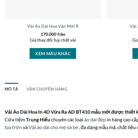
Vải Áo Dài Hoa Văn Mới Ra AD LY421
Vải
170.000
₫/áo
Giá thay đổi tuỳ chất vải
Gi
XEM MÀU KHÁC
MÔ TẢ
VẬN CHUYỂN HÀNG
Vải Áo Dài Hoa In 4D Vừa Ra AD BT410 mẫu mới được thiết k
Cửa tiệm
Trung Hiếu
chuyên các loại
áo dài đẹp
in hàng cao cấp
lụa trơn
và
Vải áo dài cho mẹ và bé
, đa dạng mẫu mã, chất liệu 