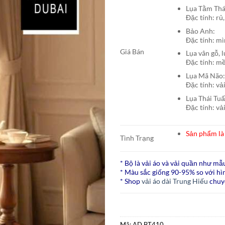
Lụa Tằm T
Đặc tính: rủ,
Bảo A
Đặc tính: mì
Giá Bán
Lụa vân gỗ, 
Đặc tính: mề
Lụa Mã N
Đặc tính: vả
Lụa Thái Tu
Đặc tính: vả
Sản phẩm là 
Tình Trạng
* Bộ là vải áo và vải quần như mẫ
* Màu sắc giống 90-95% so với hìn
* Shop
vải áo dài Trung Hiếu
chuy
Mã:
AD BT410