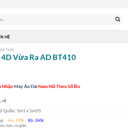
ÊN HỆ
ẰM THÁI
In 4D Vừa Ra AD BT410
ó Nhận
May Áo Dài
Nam Nữ Theo Số Đo
, rẻ
 m2 Quần: 1m1 x 1m55
ung:
Áo: 170k
-
Bộ: 260k
m, mịn, co giãn.