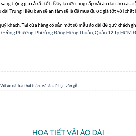
 sang trọng giá cả rất tốt . Đây là nơi cung cấp vải áo dài cho các 
o dài Trung Hiếu bạn sẽ an tâm sẽ là đã mua được giá tốt với chấ
 quý khách. Tại cửa hàng có sẵn một số mẫu áo dài để quý khách gh
n cư Đồng Phượng, Phường Đông Hưng Thuận, Quận 12 Tp.HCM
Đ
,
Vải áo dài lụa thái tuấn
,
Vải áo dài lụa vân gỗ
HOẠ TIẾT VẢI ÁO DÀI