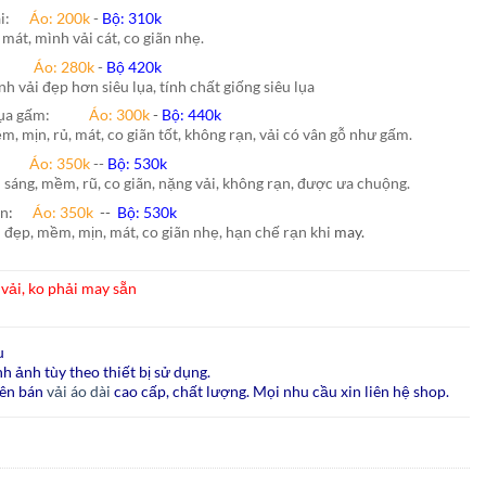
hái:
Áo: 200k
-
Bộ: 310k
 mát, mình vải cát, co giãn nhẹ.
nh:
Áo: 280k
-
Bộ 420k
nh vải đẹp hơn siêu lụa, tính chất giống siêu lụa
lụa gấm:
Áo:
300k
-
Bộ:
440k
m, mịn, rủ, mát, co giãn tốt, không rạn, vải có vân gỗ như gấm.
ão:
Áo: 350k
--
Bộ: 530k
i sáng, mềm, rũ, co giãn, nặng vải, không rạn, được ưa chuộng.
ấn
:
Áo:
350k
--
Bộ:
530k
i đẹp, mềm, mịn, mát, co giãn nhẹ, hạn chế rạn khi
may.
vải, ko phải may sẵn
u
h ảnh tùy theo thiết bị sử dụng.
ên bán
vải áo dài
cao cấp, chất lượng. Mọi nhu cầu xin liên hệ shop.