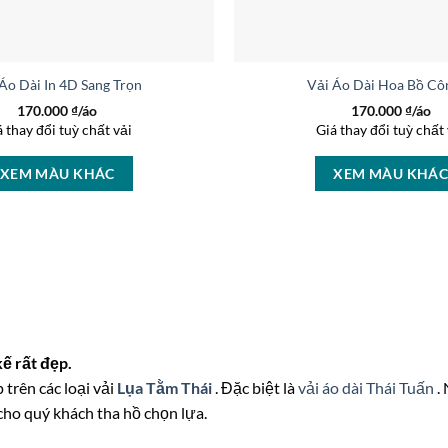
 Áo Dài In 4D Sang Trọng AD LY422
Vải Áo Dài Hoa Bồ Cô
170.000
₫/áo
170.000
₫/áo
á thay đổi tuỳ chất vải
Giá thay đổi tuỳ chất 
XEM MÀU KHÁC
XEM MÀU KHÁ
ế rất đẹp.
 trên các loại vải
Lụa Tằm Thái
. Đặc biệt là
vải áo dài Thái Tuấn
.
cho quý khách tha hồ chọn lựa.