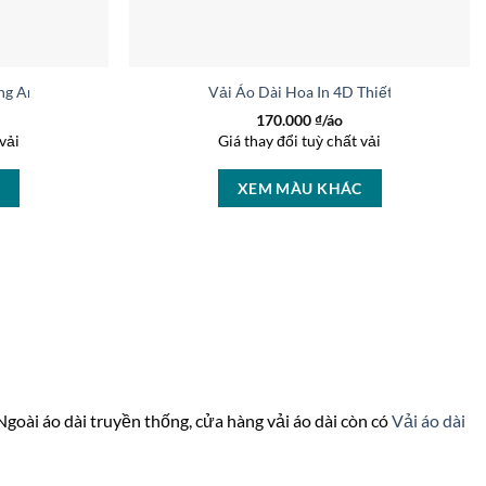
ng Anh Thiết Kế 2026 AD ML412
Vải Áo Dài Hoa In 4D Thiết Kế 2026 AD
170.000
₫/áo
vải
Giá thay đổi tuỳ chất vải
C
XEM MÀU KHÁC
 Ngoài áo dài truyền thống, cửa hàng vải áo dài còn có
Vải áo dài