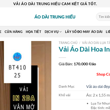
VẢI ÁO DÀI TRUNG HIẾU CAM KẾT GIÁ TỐT.
Tìm
kiếm:
E
CỬA HÀNG
HỌA TIẾT
DỊCH VỤ
LẤY SỐ ĐO MAY ÁO DÀI
LI
TRANG CHỦ
/
VẢI ÁO DÀI LỤA T
Vải Áo Dài Hoa 
Giá Bán:
170.000
₫/áo
Shop C
Vải áo dài đẹp
Danh Mục
Áo: 2 x 1,55
Khổ vải
Lụa Tơ Nh
Đặc tính: mề