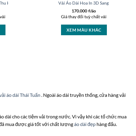
 Thu Hút AD 46463
Vải Áo Dài Hoa In 3D Sang Trọng AD 27
170.000
₫/áo
vải
Giá thay đổi tuỳ chất vải
C
XEM MÀU KHÁC
vải áo dài Thái Tuấn
. Ngoài áo dài truyền thống, cửa hàng vải
 áo dài cho các tiệm vải trong nước. Vì vậy khi các tổ chức mua
à đã mua được giá tốt với chất lượng
áo dài đẹp
hàng đẩu.