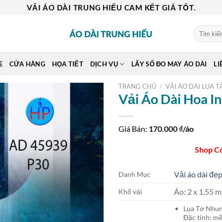
VẢI ÁO DÀI TRUNG HIẾU CAM KẾT GIÁ TỐT.
Tìm
kiếm:
E
CỬA HÀNG
HỌA TIẾT
DỊCH VỤ
LẤY SỐ ĐO MAY ÁO DÀI
LI
TRANG CHỦ
/
VẢI ÁO DÀI LỤA T
Vải Áo Dài Hoa 
Giá Bán:
170.000
₫/áo
Shop C
Vải áo dài đẹp
Danh Mục
Áo: 2 x 1,55
Khổ vải
Lụa Tơ Nh
Đặc tính: mề