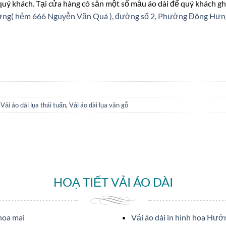
 quý khách. Tại cửa hàng có sẵn một số mẫu áo dài để quý khách gh
ượng( hẻm 666 Nguyễn Văn Quá ), đường số 2, Phường Đông Hư
,
Vải áo dài lụa thái tuấn
,
Vải áo dài lụa vân gỗ
HOẠ TIẾT VẢI ÁO DÀI
 hoa mai
Vải áo dài in hình hoa Hư