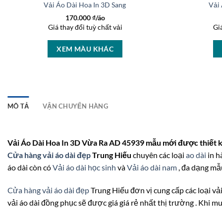
Vải Áo Dài Hoa In 3D Sang Trọng AD 46447
Vải
170.000
₫/áo
Giá thay đổi tuỳ chất vải
Gi
XEM MÀU KHÁC
MÔ TẢ
VẬN CHUYỂN HÀNG
Vải Áo Dài Hoa In 3D Vừa Ra AD 45939 mẫu mới được thiết k
Cửa hàng vải áo dài đẹp
Trung Hiếu
chuyên các loại
ao dài
in h
áo dài còn có
Vải áo dài học sinh
và
Vải áo dài nam
, đa dạng mẫu
Cửa hàng vải áo dài đẹp
Trung Hiếu đơn vị cung cấp các loại vải
vải áo dài đồng phục sẽ được giá giá rẻ nhất thị trường . Khi mu