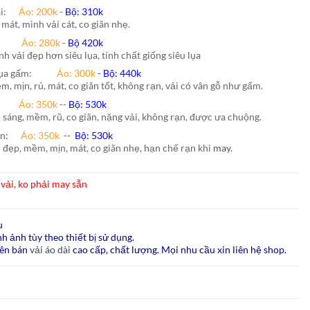
hái:
Áo: 200k
-
Bộ: 310k
 mát, mình vải cát, co giãn nhẹ.
nh:
Áo: 280k
-
Bộ 420k
nh vải đẹp hơn siêu lụa, tính chất giống siêu lụa
lụa gấm:
Áo:
300k
-
Bộ:
440k
m, mịn, rủ, mát, co giãn tốt, không rạn, vải có vân gỗ như gấm.
ão:
Áo: 350k
--
Bộ: 530k
i sáng, mềm, rũ, co giãn, nặng vải, không rạn, được ưa chuộng.
ấn
:
Áo:
350k
--
Bộ:
530k
i đẹp, mềm, mịn, mát, co giãn nhẹ, hạn chế rạn khi
may.
vải, ko phải may sẵn
u
h ảnh tùy theo thiết bị sử dụng.
ên bán
vải áo dài
cao cấp, chất lượng. Mọi nhu cầu xin liên hệ shop.