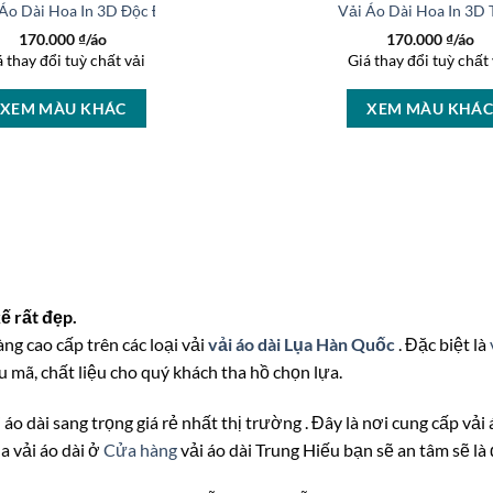
 Áo Dài Hoa In 3D Độc Đáo AD 37236
Vải Áo Dài Hoa In 3D
170.000
₫/áo
170.000
₫/áo
á thay đổi tuỳ chất vải
Giá thay đổi tuỳ chất 
XEM MÀU KHÁC
XEM MÀU KHÁ
ế rất đẹp.
àng cao cấp trên các loại vải
vải áo dài Lụa Hàn Quốc
. Đặc biệt là
 mã, chất liệu cho quý khách tha hồ chọn lựa.
 áo dài sang trọng giá rẻ nhất thị trường . Đây là nơi cung cấp vải
a vải áo dài ở
Cửa hàng
vải áo dài Trung Hiếu bạn sẽ an tâm sẽ l