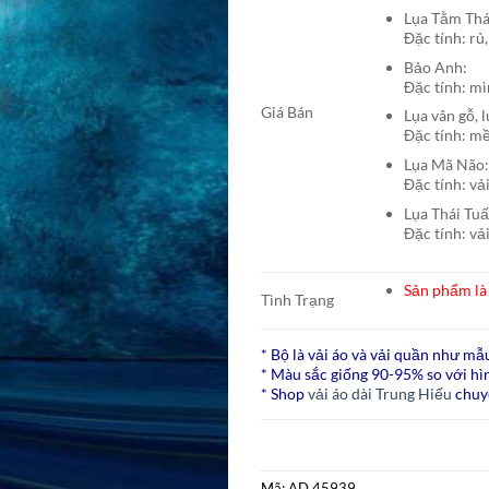
Lụa Tằm T
Đặc tính: rủ,
Bảo A
Đặc tính: mì
Giá Bán
Lụa vân gỗ, 
Đặc tính: mề
Lụa Mã N
Đặc tính: vả
Lụa Thái Tu
Đặc tính: vả
Sản phẩm là 
Tình Trạng
* Bộ là vải áo và vải quần như mẫ
* Màu sắc giống 90-95% so với hìn
* Shop
vải áo dài Trung Hiếu
chuy
Mã:
AD 45939