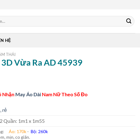
ÊN HỆ
ẰM THÁI
In 3D Vừa Ra AD 45939
ó Nhận
May Áo Dài
Nam Nữ Theo Số Đo
, rẻ
 m2 Quần: 1m1 x 1m55
ung:
Áo: 170k
-
Bộ: 260k
m, mịn, co giãn.