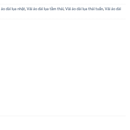
 áo dài lụa nhật
,
Vải áo dài lụa tằm thái
,
Vải áo dài lụa thái tuấn
,
Vải áo dài