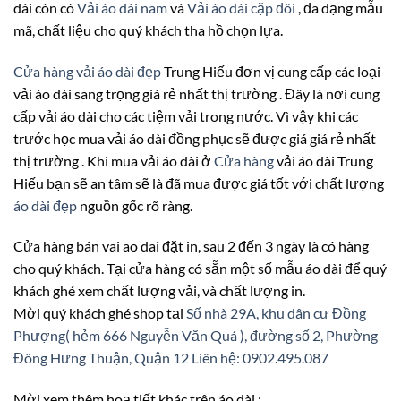
dài còn có
Vải áo dài nam
và
Vải áo dài cặp đôi
, đa dạng mẫu
mã, chất liệu cho quý khách tha hồ chọn lựa.
Cửa hàng vải áo dài đẹp
Trung Hiếu đơn vị cung cấp các loại
vải áo dài sang trọng giá rẻ nhất thị trường . Đây là nơi cung
cấp vải áo dài cho các tiệm vải trong nước. Vì vậy khi các
trước học mua vải áo dài đồng phục sẽ được giá giá rẻ nhất
thị trường . Khi mua vải áo dài ở
Cửa hàng
vải áo dài Trung
Hiếu bạn sẽ an tâm sẽ là đã mua được giá tốt với chất lượng
áo dài đẹp
nguồn gốc rõ ràng.
Cửa hàng bán vai ao dai đặt in, sau 2 đến 3 ngày là có hàng
cho quý khách. Tại cửa hàng có sẵn một số mẫu áo dài để quý
khách ghé xem chất lượng vải, và chất lượng in.
Mời quý khách ghé shop tại
Số nhà 29A, khu dân cư Đồng
Phượng( hẻm 666 Nguyễn Văn Quá ), đường số 2, Phường
Đông Hưng Thuận, Quận 12
Liên hệ: 0902.495.087
Mời xem thêm hoạ tiết khác trên áo dài :