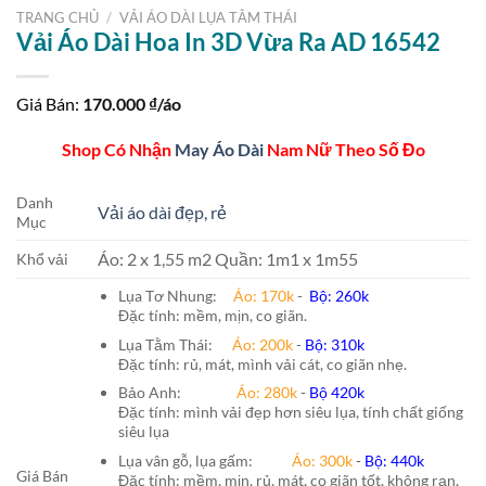
TRANG CHỦ
/
VẢI ÁO DÀI LỤA TẰM THÁI
Vải Áo Dài Hoa In 3D Vừa Ra AD 16542
Giá Bán:
170.000
₫/áo
Shop Có Nhận
May Áo Dài
Nam Nữ Theo Số Đo
Danh
Vải áo dài đẹp, rẻ
Mục
Áo: 2 x 1,55 m2 Quần: 1m1 x 1m55
Khổ vải
Lụa Tơ Nhung:
Áo: 170k
-
Bộ: 260k
Đặc tính: mềm, mịn, co giãn.
Lụa Tằm Thái:
Áo: 200k
-
Bộ: 310k
Đặc tính: rủ, mát, mình vải cát, co giãn nhẹ.
Bảo Anh:
Áo: 280k
-
Bộ 420k
Đặc tính: mình vải đẹp hơn siêu lụa, tính chất giống
siêu lụa
Lụa vân gỗ, lụa gấm:
Áo:
300k
-
Bộ:
440k
Giá Bán
Đặc tính: mềm, mịn, rủ, mát, co giãn tốt, không rạn,