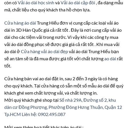
còn có
Vải áo dài học sinh
và
Vải áo dài cặp đôi
, đa dạng mẫu
mã, chất liệu cho quý khách tha hồ chọn lựa.
Cửa hàng áo dài
Trung Hiếu đơn vị cung cấp các loại vải áo
dài in 3D Hàn Quốc giá cả rất tốt . Đây là nơi cung cấp vải áo
dài cho các tiệm vải trong nước. Vì vậy khi các công ty mua
vải áo dài đồng phục sẽ được giá giá cả rất tốt . Khi mua vải
áo dài ở
Cửa hàng vải áo dài đẹp
vải áo dài Trung Hiếu bạn
sẽ an tâm sẽ là đã mua được giá tốt với chất lượng
ao dài
rất
tốt.
Cửa hàng bán vai ao dai đặt in, sau 2 đến 3 ngày là có hàng
cho quý khách. Tại cửa hàng có sẵn một số mẫu áo dài để quý
khách ghé xem chất lượng vải, và chất lượng in.
Mời quý khách ghé shop tại
Số nhà 29A, Đường số 2, khu
dân cư Đồng Phượng, Phường Đông Hưng Thuận, Quận 12
Tp.HCM
Liên hệ: 0902.495.087
Mời xem thêm hoạ tiết khác trên áo dài :