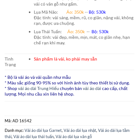
vải có vân gỗ như gấm.
Lụa Mã Não:
Áo: 350k
--
Bộ: 530k
Đặc tính: vải sáng, mềm, rũ, co giãn, nặng vải, không
rạn, được ưa chuộng.
Lụa Thái Tuấn
:
Áo:
350k
--
Bộ:
530k
Đặc tính: vải đẹp, mềm, mịn, mát, co giãn nhẹ, hạn
chế rạn khi
may.
Tình
Sản phẩm là vải, ko phải may sẵn
Trạng
* Bộ là vải áo và vải quần như mẫu
* Màu sắc giống 90-95% so với hình ảnh tùy theo thiết bị sử dụng.
* Shop
vải áo dài Trung Hiếu
chuyên bán
vải áo dài
cao cấp, chất
lượng. Mọi nhu cầu xin liên hệ shop.
Mã:
AD 16542
Danh mục:
Vải áo dài lụa Garnet
,
Vải áo dài lụa nhật
,
Vải áo dài lụa tằm
thái
,
Vải áo dài lụa thái tuấn
,
Vải áo dài lụa vân gỗ