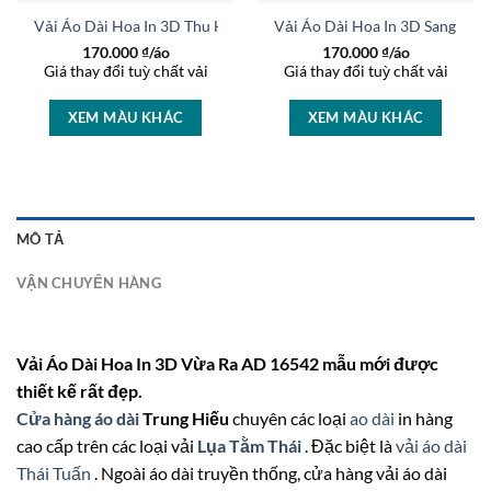
o AD 37236
Vải Áo Dài Hoa In 3D Thu Hút AD 46463
Vải Áo Dài Hoa In 3D Sang Trọ
170.000
₫/áo
170.000
₫/áo
Giá thay đổi tuỳ chất vải
Giá thay đổi tuỳ chất vải
XEM MÀU KHÁC
XEM MÀU KHÁC
MÔ TẢ
VẬN CHUYỂN HÀNG
Vải Áo Dài Hoa In 3D Vừa Ra AD 16542 mẫu mới được
thiết kế rất đẹp.
Cửa hàng áo dài
Trung Hiếu
chuyên các loại
ao dài
in hàng
cao cấp trên các loại vải
Lụa Tằm Thái
. Đặc biệt là
vải áo dài
Thái Tuấn
. Ngoài áo dài truyền thống, cửa hàng vải áo dài