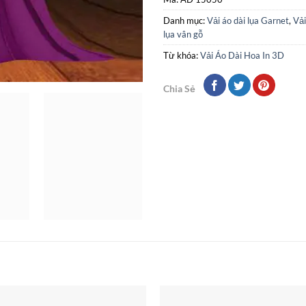
Danh mục:
Vải áo dài lụa Garnet
,
Vải
lụa vân gỗ
Từ khóa:
Vải Áo Dài Hoa In 3D
Chia Sẻ