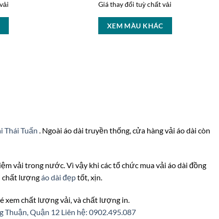
vải
Giá thay đổi tuỳ chất vải
C
XEM MÀU KHÁC
ài Thái Tuấn
. Ngoài áo dài truyền thống, cửa hàng vải áo dài còn
c tiệm vải trong nước. Vì vậy khi các tổ chức mua vải áo dài đồng
ới chất lượng
áo dài đẹp
tốt, xịn.
é xem chất lượng vải, và chất lượng in.
ng Thuận, Quận 12
Liên hệ: 0902.495.087