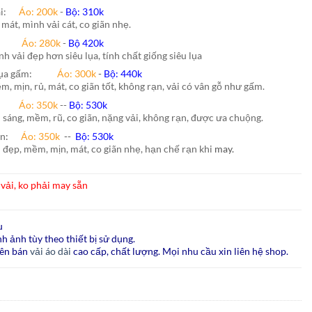
hái:
Áo: 200k
-
Bộ: 310k
 mát, mình vải cát, co giãn nhẹ.
nh:
Áo: 280k
-
Bộ 420k
nh vải đẹp hơn siêu lụa, tính chất giống siêu lụa
lụa gấm:
Áo:
300k
-
Bộ:
440k
m, mịn, rủ, mát, co giãn tốt, không rạn, vải có vân gỗ như gấm.
ão:
Áo: 350k
--
Bộ: 530k
i sáng, mềm, rũ, co giãn, nặng vải, không rạn, được ưa chuộng.
ấn
:
Áo:
350k
--
Bộ:
530k
i đẹp, mềm, mịn, mát, co giãn nhẹ, hạn chế rạn khi
may.
vải, ko phải may sẵn
u
h ảnh tùy theo thiết bị sử dụng.
ên bán
vải áo dài
cao cấp, chất lượng. Mọi nhu cầu xin liên hệ shop.