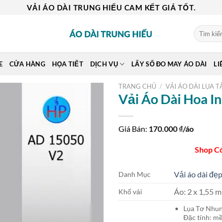
VẢI ÁO DÀI TRUNG HIẾU CAM KẾT GIÁ TỐT.
Tìm
kiếm:
E
CỬA HÀNG
HỌA TIẾT
DỊCH VỤ
LẤY SỐ ĐO MAY ÁO DÀI
LI
TRANG CHỦ
/
VẢI ÁO DÀI LỤA T
Vải Áo Dài Hoa 
Giá Bán:
170.000
₫/áo
Shop C
Vải áo dài đẹp
Danh Mục
Áo: 2 x 1,55
Khổ vải
Lụa Tơ Nh
Đặc tính: mề