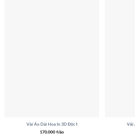
Vải Áo Dài Hoa In 3D Độc Đáo AD 37236
Vải
170.000
₫/áo