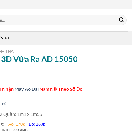
ÊN HỆ
ẰM THÁI
In 3D Vừa Ra AD 15050
ó Nhận
May Áo Dài
Nam Nữ Theo Số Đo
, rẻ
 m2 Quần: 1m1 x 1m55
ung:
Áo: 170k
-
Bộ: 260k
m, mịn, co giãn.