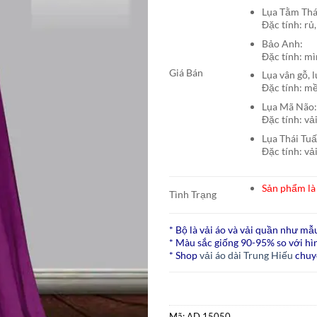
Lụa Tằm T
Đặc tính: rủ,
Bảo A
Đặc tính: mì
Giá Bán
Lụa vân gỗ, 
Đặc tính: mề
Lụa Mã N
Đặc tính: vả
Lụa Thái Tu
Đặc tính: vả
Sản phẩm là 
Tình Trạng
* Bộ là vải áo và vải quần như mẫ
* Màu sắc giống 90-95% so với hìn
* Shop
vải áo dài Trung Hiếu
chuy
Mã:
AD 15050