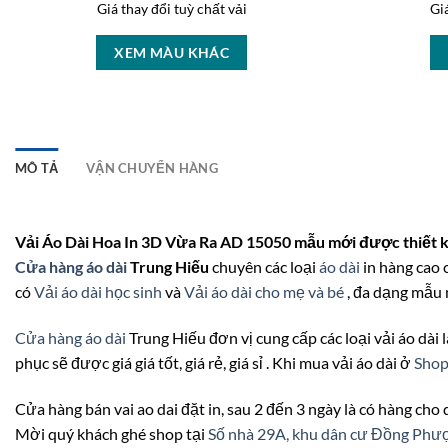
Giá thay đổi tuỳ chất vải
Gi
XEM MÀU KHÁC
MÔ TẢ
VẬN CHUYỂN HÀNG
Vải Áo Dài Hoa In 3D Vừa Ra AD 15050 mẫu mới được thiết k
Cửa hàng áo dài
Trung Hiếu
chuyên các loại
áo dài
in hàng cao c
có
Vải áo dài học sinh
và
Vải áo dài cho mẹ và bé
, đa dạng mẫu m
Cửa hàng áo dài
Trung Hiếu đơn vị cung cấp các loại vải áo dài là
phục sẽ được giá giá tốt, giá rẻ, giá sỉ . Khi mua vải áo dài ở
Sho
Cửa hàng bán vai ao dai đặt in, sau 2 đến 3 ngày là có hàng cho
Mời quý khách ghé shop tại
Số nhà 29A, khu dân cư Đồng Ph