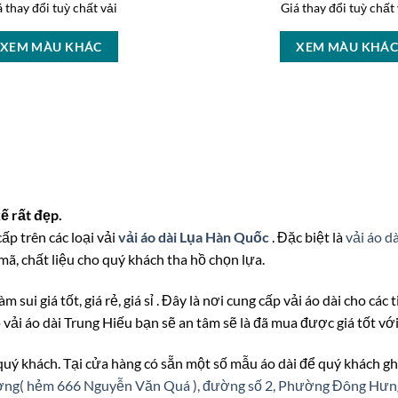
á thay đổi tuỳ chất vải
Giá thay đổi tuỳ chất 
XEM MÀU KHÁC
XEM MÀU KHÁ
ế rất đẹp.
ấp trên các loại vải
vải áo dài Lụa Hàn Quốc
. Đặc biệt là
vải áo d
ã, chất liệu cho quý khách tha hồ chọn lựa.
m sui giá tốt, giá rẻ, giá sỉ . Đây là nơi cung cấp vải áo dài cho cá
p
vải áo dài Trung Hiếu bạn sẽ an tâm sẽ là đã mua được giá tốt v
 quý khách. Tại cửa hàng có sẵn một số mẫu áo dài để quý khách gh
ượng( hẻm 666 Nguyễn Văn Quá ), đường số 2, Phường Đông Hư