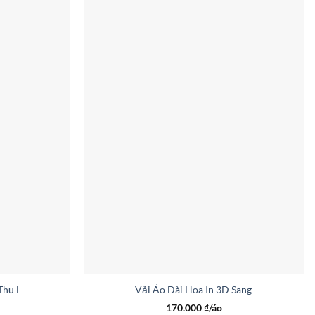
 Thu Hút AD 46463
Vải Áo Dài Hoa In 3D Sang Trọng AD 46
170.000
₫/áo