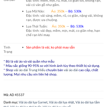
Đặc tính: mềm, mịn, rủ, mát, co giãn tốt, không rạn,
vải có vân gỗ như gấm.
Lụa Mã Não:
Áo: 350k
--
Bộ: 530k
Đặc tính: vải sáng, mềm, rũ, co giãn, nặng vải, không
rạn, được ưa chuộng.
Lụa Thái Tuấn
:
Áo:
350k
--
Bộ:
530k
Đặc tính: vải đẹp, mềm, mịn, mát, co giãn nhẹ, hạn
chế rạn khi
may.
Tình
Sản phẩm là vải, ko phải may sẵn
Trạng
* Bộ là vải áo và vải quần như mẫu
* Màu sắc giống 90-95% so với hình ảnh tùy theo thiết bị sử dụng.
* Shop
vải áo dài Trung Hiếu
chuyên bán
vải áo dài
cao cấp, chất
lượng. Mọi nhu cầu xin liên hệ shop.
Mã:
AD 45537
Danh mục:
Vải áo dài lụa Garnet
,
Vải áo dài lụa nhật
,
Vải áo dài lụa tằm
thái
,
Vải áo dài lụa thái tuấn
,
Vải áo dài lụa vân gỗ