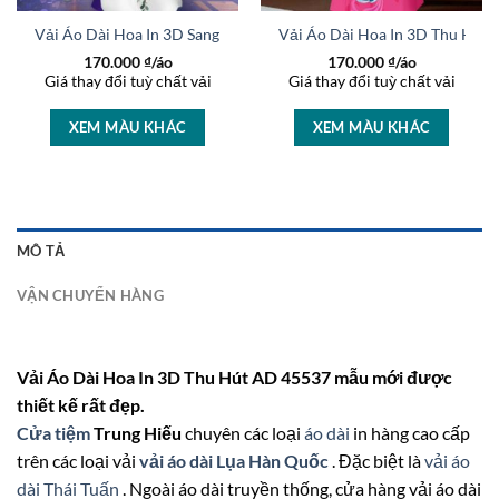
rọng AD 46447
Vải Áo Dài Hoa In 3D Sang Trọng AD 27233
Vải Áo Dài Hoa In 3D Thu Hút
170.000
₫/áo
170.000
₫/áo
Giá thay đổi tuỳ chất vải
Giá thay đổi tuỳ chất vải
XEM MÀU KHÁC
XEM MÀU KHÁC
MÔ TẢ
VẬN CHUYỂN HÀNG
Vải Áo Dài Hoa In 3D Thu Hút AD 45537 mẫu mới được
thiết kế rất đẹp.
Cửa tiệm
Trung Hiếu
chuyên các loại
áo dài
in hàng cao cấp
trên các loại vải
vải áo dài Lụa Hàn Quốc
. Đặc biệt là
vải áo
dài Thái Tuấn
. Ngoài áo dài truyền thống, cửa hàng vải áo dài