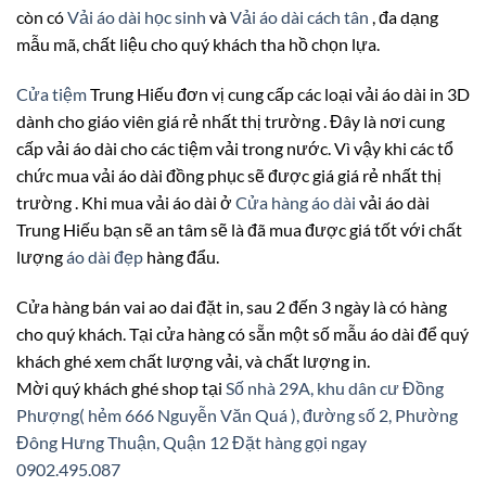
còn có
Vải áo dài học sinh
và
Vải áo dài cách tân
, đa dạng
mẫu mã, chất liệu cho quý khách tha hồ chọn lựa.
Cửa tiệm
Trung Hiếu đơn vị cung cấp các loại vải áo dài in 3D
dành cho giáo viên giá rẻ nhất thị trường . Đây là nơi cung
cấp vải áo dài cho các tiệm vải trong nước. Vì vậy khi các tổ
chức mua vải áo dài đồng phục sẽ được giá giá rẻ nhất thị
trường . Khi mua vải áo dài ở
Cửa hàng áo dài
vải áo dài
Trung Hiếu bạn sẽ an tâm sẽ là đã mua được giá tốt với chất
lượng
áo dài đẹp
hàng đẩu.
Cửa hàng bán vai ao dai đặt in, sau 2 đến 3 ngày là có hàng
cho quý khách. Tại cửa hàng có sẵn một số mẫu áo dài để quý
khách ghé xem chất lượng vải, và chất lượng in.
Mời quý khách ghé shop tại
Số nhà 29A, khu dân cư Đồng
Phượng( hẻm 666 Nguyễn Văn Quá ), đường số 2, Phường
Đông Hưng Thuận, Quận 12
Đặt hàng gọi ngay
0902.495.087