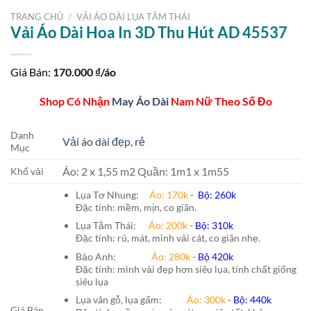
TRANG CHỦ
/
VẢI ÁO DÀI LỤA TẰM THÁI
Vải Áo Dài Hoa In 3D Thu Hút AD 45537
Giá Bán:
170.000
₫/áo
Shop Có Nhận
May Áo Dài
Nam Nữ Theo Số Đo
Danh
Vải áo dài đẹp, rẻ
Mục
Áo: 2 x 1,55 m2 Quần: 1m1 x 1m55
Khổ vải
Lụa Tơ Nhung:
Áo: 170k
-
Bộ: 260k
Đặc tính: mềm, mịn, co giãn.
Lụa Tằm Thái:
Áo: 200k
-
Bộ: 310k
Đặc tính: rủ, mát, mình vải cát, co giãn nhẹ.
Bảo Anh:
Áo: 280k
-
Bộ 420k
Đặc tính: mình vải đẹp hơn siêu lụa, tính chất giống
siêu lụa
Lụa vân gỗ, lụa gấm:
Áo:
300k
-
Bộ:
440k
Giá Bán