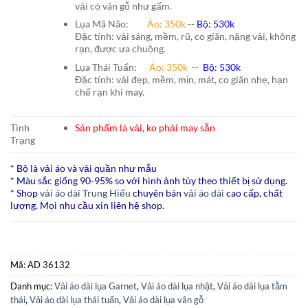
vải có vân gỗ như gấm.
Lụa Mã Não:
Áo: 350k
--
Bộ: 530k
Đặc tính: vải sáng, mềm, rũ, co giãn, nặng vải, không
rạn, được ưa chuộng.
Lụa Thái Tuấn
:
Áo:
350k
--
Bộ:
530k
Đặc tính: vải đẹp, mềm, mịn, mát, co giãn nhẹ, hạn
chế rạn khi
may.
Tình
Sản phẩm là vải, ko phải may sẵn
Trạng
* Bộ là vải áo và vải quần như mẫu
* Màu sắc giống 90-95% so với hình ảnh tùy theo thiết bị sử dụng.
* Shop
vải áo dài Trung Hiếu
chuyên bán
vải áo dài
cao cấp, chất
lượng. Mọi nhu cầu xin liên hệ shop.
Mã:
AD 36132
Danh mục:
Vải áo dài lụa Garnet
,
Vải áo dài lụa nhật
,
Vải áo dài lụa tằm
thái
,
Vải áo dài lụa thái tuấn
,
Vải áo dài lụa vân gỗ