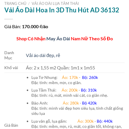
TRANG CHỦ
/
VẢI ÁO DÀI LỤA TẰM THÁI
Vải Áo Dài Hoa In 3D Thu Hút AD 36132
Giá Bán:
170.000
₫/áo
Shop Có Nhận
May Áo Dài
Nam Nữ Theo Số Đo
Danh
Vải áo dài đẹp, rẻ
Mục
Áo: 2 x 1,55 m2 Quần: 1m1 x 1m55
Khổ vải
Lụa Tơ Nhung:
Áo: 170k
-
Bộ: 260k
Đặc tính: mềm, mịn, co giãn.
Lụa Tằm Thái:
Áo: 200k
-
Bộ: 310k
Đặc tính: rủ, mát, mình vải cát, co giãn nhẹ.
Bảo Anh:
Áo: 280k
-
Bộ 420k
Đặc tính: mình vải đẹp hơn siêu lụa, tính chất giống
siêu lụa
Lụa vân gỗ, lụa gấm:
Áo:
300k
-
Bộ:
440k
Giá Bán
Đặc tính: mềm, mịn, rủ, mát, co giãn tốt, không rạn,