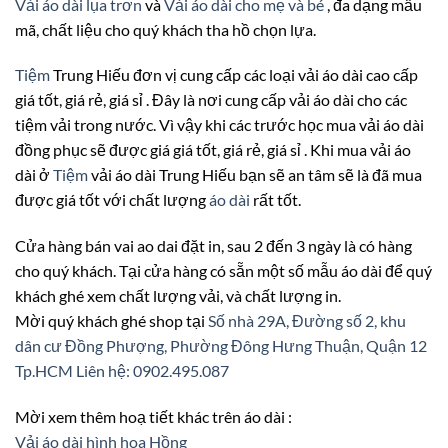
Vải áo dài lụa trơn
và
Vải áo dài cho mẹ và bé
, đa dạng mẫu
mã, chất liệu cho quý khách tha hồ chọn lựa.
Tiệm
Trung Hiếu đơn vị cung cấp các loại vải áo dài cao cấp
giá tốt, giá rẻ, giá sỉ . Đây là nơi cung cấp vải áo dài cho các
tiệm vải trong nước. Vì vậy khi các trước học mua vải áo dài
đồng phục sẽ được giá giá tốt, giá rẻ, giá sỉ . Khi mua vải áo
dài ở
Tiệm
vải áo dài Trung Hiếu bạn sẽ an tâm sẽ là đã mua
được giá tốt với chất lượng
áo dài
rất tốt.
Cửa hàng bán vai ao dai đặt in, sau 2 đến 3 ngày là có hàng
cho quý khách. Tại cửa hàng có sẵn một số mẫu áo dài để quý
khách ghé xem chất lượng vải, và chất lượng in.
Mời quý khách ghé shop tại
Số nhà 29A, Đường số 2, khu
dân cư Đồng Phượng, Phường Đông Hưng Thuận, Quận 12
Tp.HCM
Liên hệ: 0902.495.087
Mời xem thêm hoạ tiết khác trên áo dài :
Vải áo dài hình hoa Hồng