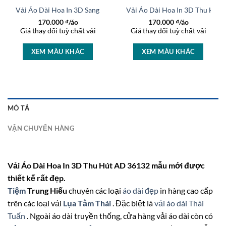
o AD 37236
Vải Áo Dài Hoa In 3D Sang Trọng AD 27233
Vải Áo Dài Hoa In 3D Thu Hút
170.000
₫/áo
170.000
₫/áo
Giá thay đổi tuỳ chất vải
Giá thay đổi tuỳ chất vải
XEM MÀU KHÁC
XEM MÀU KHÁC
MÔ TẢ
VẬN CHUYỂN HÀNG
Vải Áo Dài Hoa In 3D Thu Hút AD 36132 mẫu mới được
thiết kế rất đẹp.
Tiệm
Trung Hiếu
chuyên các loại
áo dài đẹp
in hàng cao cấp
trên các loại vải
Lụa Tằm Thái
. Đặc biệt là
vải áo dài Thái
Tuấn
. Ngoài áo dài truyền thống, cửa hàng vải áo dài còn có