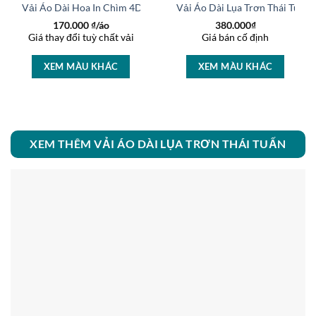
 Thái Tuấn Độc Đáo AD
Vải Áo Dài Hoa In Chìm 4D Độc Đáo AD BT074
Vải Áo Dài Lụa Trơn Thái Tuấ
170.000
₫/áo
380.000
₫
Giá thay đổi tuỳ chất vải
Giá bán cố định
XEM MÀU KHÁC
XEM MÀU KHÁC
XEM THÊM VẢI ÁO DÀI LỤA TRƠN THÁI TUẤN