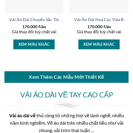
AD 37071
Vải Áo Dài Chuyển Sắc Thu Hút AD BT235-1
Vải Áo Dài Hoa Cúc Vừa Ra AD
170.000
₫/áo
170.000
₫/áo
Giá thay đổi tuỳ chất vải
Giá thay đổi tuỳ chất vải
XEM MÀU KHÁC
XEM MÀU KHÁC
Xem Thêm Các Mẫu Mới Thiết Kế
VẢI ÁO DÀI VẼ TAY CAO CẤP
Vải áo dài vẽ
thủ công từ những thợ vẽ lành nghề, nhiều
năm kinh nghiệm. Vẽ áo dài trên nhiều chất liệu như vải
nhung, vải trơn thái tuấn …