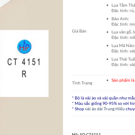
Lụa Tằm T
Đặc tính: rủ,
Bảo A
Đặc tính: mì
Giá Bán
Lụa vân gỗ, 
Đặc tính: mề
Lụa Mã N
Đặc tính: vả
Lụa Thái Tu
Đặc tính: vả
Sản phẩm là 
Tình Trạng
* Bộ là vải áo và vải quần như mẫ
* Màu sắc giống 90-95% so với hìn
* Shop
vải áo dài Trung Hiếu
chuy
Mã:
AD CT4151