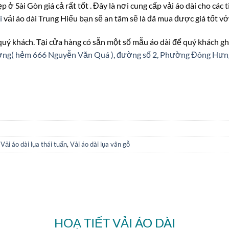
p ở Sài Gòn giá cả rất tốt . Đây là nơi cung cấp vải áo dài cho các
i
vải áo dài Trung Hiếu bạn sẽ an tâm sẽ là đã mua được giá tốt v
 quý khách. Tại cửa hàng có sẵn một số mẫu áo dài để quý khách gh
ượng( hẻm 666 Nguyễn Văn Quá ), đường số 2, Phường Đông Hư
,
Vải áo dài lụa thái tuấn
,
Vải áo dài lụa vân gỗ
HOẠ TIẾT VẢI ÁO DÀI