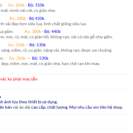
hái:
Áo: 200k
-
Bộ: 310k
 mát, mình vải cát, co giãn nhẹ.
nh:
Áo: 280k
-
Bộ 420k
nh vải đẹp hơn siêu lụa, tính chất giống siêu lụa
lụa gấm:
Áo:
300k
-
Bộ:
440k
m, mịn, rủ, mát, co giãn tốt, không rạn, vải có vân gỗ như gấm.
ão:
Áo: 350k
--
Bộ: 530k
i sáng, mềm, rũ, co giãn, nặng vải, không rạn, được ưa chuộng.
ấn
:
Áo:
350k
--
Bộ:
530k
i đẹp, mềm, mịn, mát, co giãn nhẹ, hạn chế rạn khi
may.
vải, ko phải may sẵn
u
h ảnh tùy theo thiết bị sử dụng.
ên bán
vải áo dài
cao cấp, chất lượng. Mọi nhu cầu xin liên hệ shop.