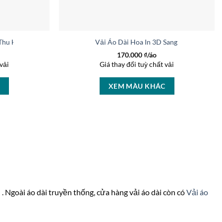
 Thu Hút AD 46463
Vải Áo Dài Hoa In 3D Sang Trọng AD 27
170.000
₫/áo
vải
Giá thay đổi tuỳ chất vải
C
XEM MÀU KHÁC
n
. Ngoài áo dài truyền thống, cửa hàng vải áo dài còn có
Vải áo