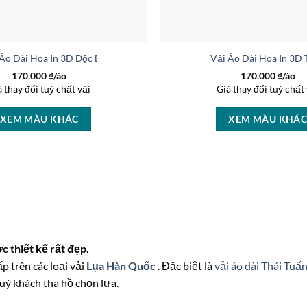
 Áo Dài Hoa In 3D Độc Đáo AD 37236
Vải Áo Dài Hoa In 3D
170.000
₫/áo
170.000
₫/áo
á thay đổi tuỳ chất vải
Giá thay đổi tuỳ chất 
XEM MÀU KHÁC
XEM MÀU KHÁ
 thiết kế rất đẹp.
p trên các loại vải
Lụa Hàn Quốc
. Đặc biệt là
vải áo dài Thái Tuấ
uý khách tha hồ chọn lựa.