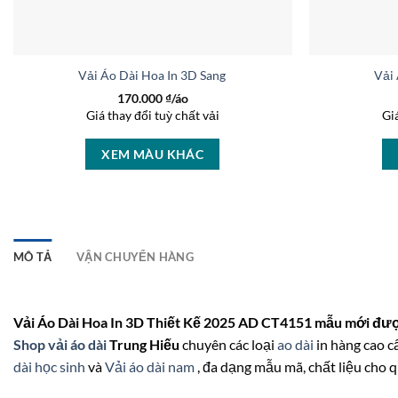
Vải Áo Dài Hoa In 3D Sang Trọng AD 46447
Vải
170.000
₫/áo
Giá thay đổi tuỳ chất vải
Gi
XEM MÀU KHÁC
MÔ TẢ
VẬN CHUYỂN HÀNG
Vải Áo Dài Hoa In 3D Thiết Kế 2025 AD CT4151 mẫu mới được
Shop vải áo dài
Trung Hiếu
chuyên các loại
ao dài
in hàng cao cấ
dài học sinh
và
Vải áo dài nam
, đa dạng mẫu mã, chất liệu cho q