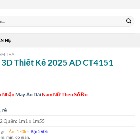
ÊN HỆ
ẰM THÁI
n 3D Thiết Kế 2025 AD CT4151
ó Nhận
May Áo Dài
Nam Nữ Theo Số Đo
, rẻ
 m2 Quần: 1m1 x 1m55
ung:
Áo: 170k
-
Bộ: 260k
m, mịn, co giãn.