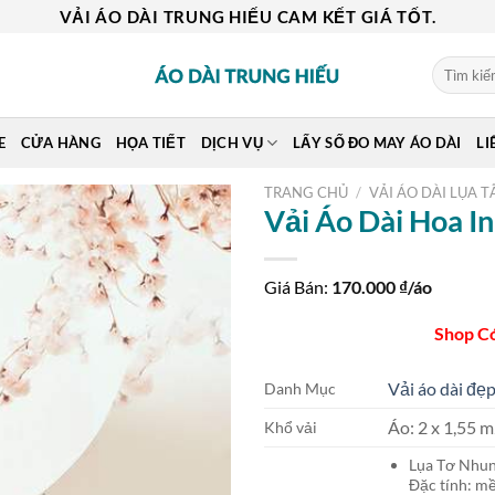
VẢI ÁO DÀI TRUNG HIẾU CAM KẾT GIÁ TỐT.
Tìm
kiếm:
E
CỬA HÀNG
HỌA TIẾT
DỊCH VỤ
LẤY SỐ ĐO MAY ÁO DÀI
LI
TRANG CHỦ
/
VẢI ÁO DÀI LỤA T
Vải Áo Dài Hoa I
Giá Bán:
170.000
₫/áo
Shop C
Vải áo dài đẹp
Danh Mục
Áo: 2 x 1,55
Khổ vải
Lụa Tơ Nh
Đặc tính: mề