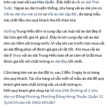
trên các loại vải
Lụa Hàn Quốc
. Đặc biệt là
vải áo dài Thái
Tuấn
. Ngoài áo dài truyền thống, cửa hàng vải áo dài còn có
Vải áo dài cho mẹ và bé
và
Vải áo dài cặp đôi
, đa dạng mẫu
mã, chất liệu cho quý khách tha hồ chọn lựa.
Xưởng
Trung Hiếu đơn vị cung cấp các loại vải áo dài đẹp ở
Sài Gòn giá tốt, giá rẻ, giá sỉ . Đây là nơi cung cấp vải áo dài
cho các tiệm vải trong nước. Vì vậy khi các trước học mua vải
áo dài đồng phục sẽ được giá giá cả rất tốt . Khi mua vải áo
dài ở
Shop
vải áo dài Trung Hiếu bạn sẽ an tâm sẽ là đã mua
được giá tốt với chất lượng
áo dài đẹp
tốt nhất.
Cửa hàng bán vai ao dai đặt in, sau 2 đến 3 ngày là có hàng
cho quý khách. Tại cửa hàng có sẵn một số mẫu áo dài để quý
khách ghé xem chất lượng vải, và chất lượng in.
Mời quý khách ghé shop tại
Số nhà 29A, Đường số 2, khu
dân cư Đồng Phượng, Phường Đông Hưng Thuận, Quận 12
Tp.HCM
Liên hệ: 0902.495.087