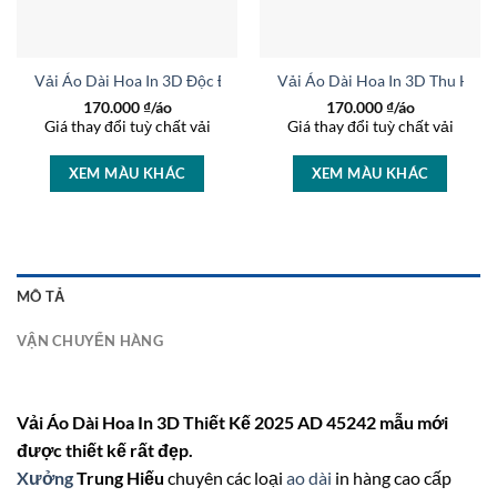
rọng AD 46447
Vải Áo Dài Hoa In 3D Độc Đáo AD 37236
Vải Áo Dài Hoa In 3D Thu Hút
170.000
₫/áo
170.000
₫/áo
Giá thay đổi tuỳ chất vải
Giá thay đổi tuỳ chất vải
XEM MÀU KHÁC
XEM MÀU KHÁC
MÔ TẢ
VẬN CHUYỂN HÀNG
Vải Áo Dài Hoa In 3D Thiết Kế 2025 AD 45242 mẫu mới
được thiết kế rất đẹp.
Xưởng
Trung Hiếu
chuyên các loại
ao dài
in hàng cao cấp