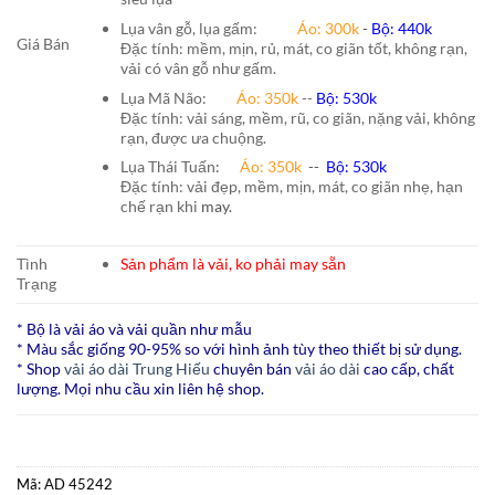
Lụa vân gỗ, lụa gấm:
Áo:
300k
-
Bộ:
440k
Giá Bán
Đặc tính: mềm, mịn, rủ, mát, co giãn tốt, không rạn,
vải có vân gỗ như gấm.
Lụa Mã Não:
Áo: 350k
--
Bộ: 530k
Đặc tính: vải sáng, mềm, rũ, co giãn, nặng vải, không
rạn, được ưa chuộng.
Lụa Thái Tuấn
:
Áo:
350k
--
Bộ:
530k
Đặc tính: vải đẹp, mềm, mịn, mát, co giãn nhẹ, hạn
chế rạn khi
may.
Tình
Sản phẩm là vải, ko phải may sẵn
Trạng
* Bộ là vải áo và vải quần như mẫu
* Màu sắc giống 90-95% so với hình ảnh tùy theo thiết bị sử dụng.
* Shop
vải áo dài Trung Hiếu
chuyên bán
vải áo dài
cao cấp, chất
lượng. Mọi nhu cầu xin liên hệ shop.
Mã:
AD 45242