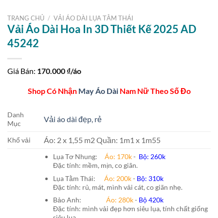
TRANG CHỦ
/
VẢI ÁO DÀI LỤA TẰM THÁI
Vải Áo Dài Hoa In 3D Thiết Kế 2025 AD
45242
Giá Bán:
170.000
₫/áo
Shop Có Nhận
May Áo Dài
Nam Nữ Theo Số Đo
Danh
Vải áo dài đẹp, rẻ
Mục
Áo: 2 x 1,55 m2 Quần: 1m1 x 1m55
Khổ vải
Lụa Tơ Nhung:
Áo: 170k
-
Bộ: 260k
Đặc tính: mềm, mịn, co giãn.
Lụa Tằm Thái:
Áo: 200k
-
Bộ: 310k
Đặc tính: rủ, mát, mình vải cát, co giãn nhẹ.
Bảo Anh:
Áo: 280k
-
Bộ 420k
Đặc tính: mình vải đẹp hơn siêu lụa, tính chất giống
siêu lụa