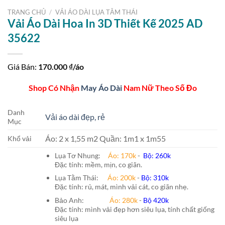
TRANG CHỦ
/
VẢI ÁO DÀI LỤA TẰM THÁI
Vải Áo Dài Hoa In 3D Thiết Kế 2025 AD
35622
Giá Bán:
170.000
₫/áo
Shop Có Nhận
May Áo Dài
Nam Nữ Theo Số Đo
Danh
Vải áo dài đẹp, rẻ
Mục
Áo: 2 x 1,55 m2 Quần: 1m1 x 1m55
Khổ vải
Lụa Tơ Nhung:
Áo: 170k
-
Bộ: 260k
Đặc tính: mềm, mịn, co giãn.
Lụa Tằm Thái:
Áo: 200k
-
Bộ: 310k
Đặc tính: rủ, mát, mình vải cát, co giãn nhẹ.
Bảo Anh:
Áo: 280k
-
Bộ 420k
Đặc tính: mình vải đẹp hơn siêu lụa, tính chất giống
siêu lụa