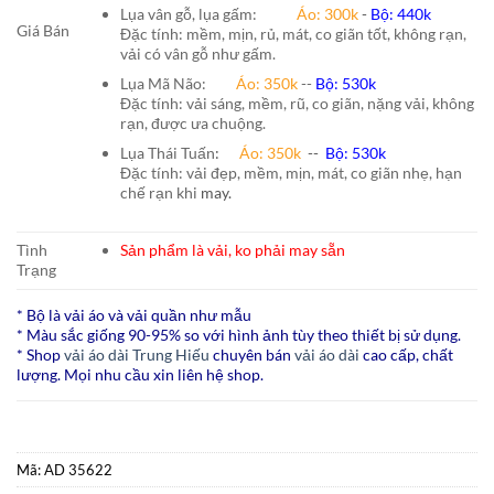
Lụa vân gỗ, lụa gấm:
Áo:
300k
-
Bộ:
440k
Giá Bán
Đặc tính: mềm, mịn, rủ, mát, co giãn tốt, không rạn,
vải có vân gỗ như gấm.
Lụa Mã Não:
Áo: 350k
--
Bộ: 530k
Đặc tính: vải sáng, mềm, rũ, co giãn, nặng vải, không
rạn, được ưa chuộng.
Lụa Thái Tuấn
:
Áo:
350k
--
Bộ:
530k
Đặc tính: vải đẹp, mềm, mịn, mát, co giãn nhẹ, hạn
chế rạn khi
may.
Tình
Sản phẩm là vải, ko phải may sẵn
Trạng
* Bộ là vải áo và vải quần như mẫu
* Màu sắc giống 90-95% so với hình ảnh tùy theo thiết bị sử dụng.
* Shop
vải áo dài Trung Hiếu
chuyên bán
vải áo dài
cao cấp, chất
lượng. Mọi nhu cầu xin liên hệ shop.
Mã:
AD 35622