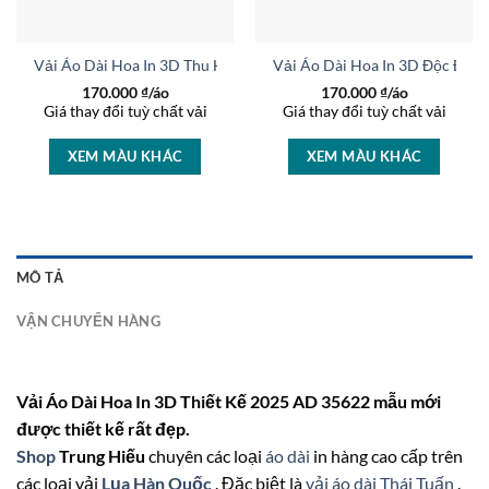
rọng AD 46447
Vải Áo Dài Hoa In 3D Thu Hút AD 46463
Vải Áo Dài Hoa In 3D Độc Đáo
170.000
₫/áo
170.000
₫/áo
Giá thay đổi tuỳ chất vải
Giá thay đổi tuỳ chất vải
XEM MÀU KHÁC
XEM MÀU KHÁC
MÔ TẢ
VẬN CHUYỂN HÀNG
Vải Áo Dài Hoa In 3D Thiết Kế 2025 AD 35622 mẫu mới
được thiết kế rất đẹp.
Shop
Trung Hiếu
chuyên các loại
áo dài
in hàng cao cấp trên
các loại vải
Lụa Hàn Quốc
. Đặc biệt là
vải áo dài Thái Tuấn
.